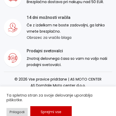
Brezplačna dostava pri nakupu nad 50 EUR.
14 dni možnosti vračila
Če z izdelkom ne boste zadovoljni, ga lahko
vrnete brezplačno.
Obrazec za vračilo blaga
Prodajni svetovalci
Znotraj delovnega časa so vam na voljo naši
prodajni svetovalci.
© 2026 Vse pravice pridržane | AS MOTO CENTER
AS Domžale Moto center d.o.o.
Izdelava spletne strani:
RSMT
Ta spletna stran za svoje delovanje uporablja
piškotke.
Sprejmi vse
Prilagodi