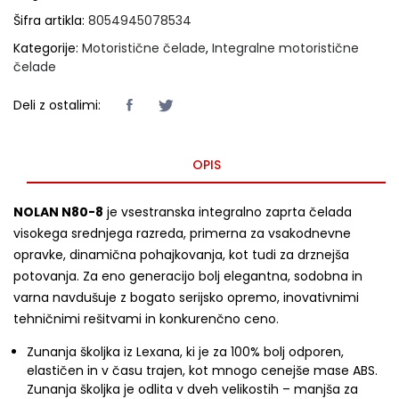
Šifra artikla:
8054945078534
Kategorije:
Motoristične čelade
,
Integralne motoristične
čelade
Deli z ostalimi:
OPIS
NOLAN N80-8
je vsestranska integralno zaprta čelada
visokega srednjega razreda, primerna za vsakodnevne
opravke, dinamična pohajkovanja, kot tudi za drznejša
potovanja. Za eno generacijo bolj elegantna, sodobna in
varna navdušuje z bogato serijsko opremo, inovativnimi
tehničnimi rešitvami in konkurenčno ceno.
Zunanja školjka iz Lexana, ki je za 100% bolj odporen,
elastičen in v času trajen, kot mnogo cenejše mase ABS.
Zunanja školjka je odlita v dveh velikostih – manjša za