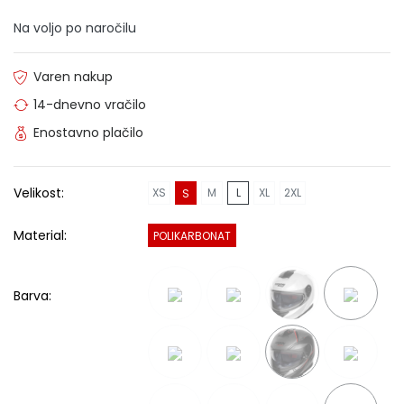
Na voljo po naročilu
Varen nakup
14-dnevno vračilo
Enostavno plačilo
Velikost:
XS
M
L
XL
2XL
S
Material:
POLIKARBONAT
Barva: