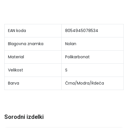
EAN koda
8054945078534
Blagovna znamka
Nolan
Material
Polikarbonat
Velikost
S
Barva
Črna/Modra/Rdeča
Sorodni izdelki