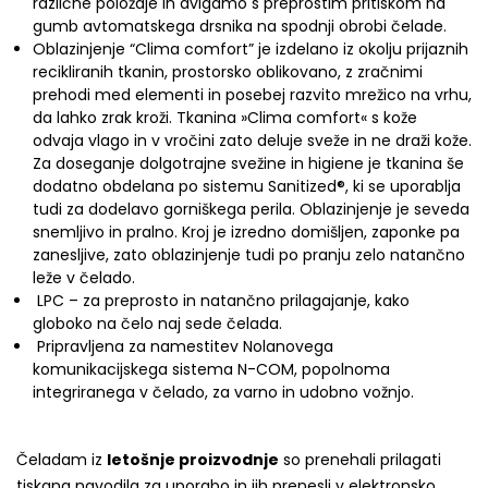
različne položaje in dvigamo s preprostim pritiskom na
gumb avtomatskega drsnika na spodnji obrobi čelade.
Oblazinjenje “Clima comfort” je izdelano iz okolju prijaznih
recikliranih tkanin, prostorsko oblikovano, z zračnimi
prehodi med elementi in posebej razvito mrežico na vrhu,
da lahko zrak kroži. Tkanina »Clima comfort« s kože
odvaja vlago in v vročini zato deluje sveže in ne draži kože.
Za doseganje dolgotrajne svežine in higiene je tkanina še
dodatno obdelana po sistemu Sanitized®, ki se uporablja
tudi za dodelavo gorniškega perila. Oblazinjenje je seveda
snemljivo in pralno. Kroj je izredno domišljen, zaponke pa
zanesljive, zato oblazinjenje tudi po pranju zelo natančno
leže v čelado.
LPC – za preprosto in natančno prilagajanje, kako
globoko na čelo naj sede čelada.
Pripravljena za namestitev Nolanovega
komunikacijskega sistema N-COM, popolnoma
integriranega v čelado, za varno in udobno vožnjo.
Čeladam iz
letošnje proizvodnje
so prenehali prilagati
tiskana navodila za uporabo in jih prenesli v elektronsko