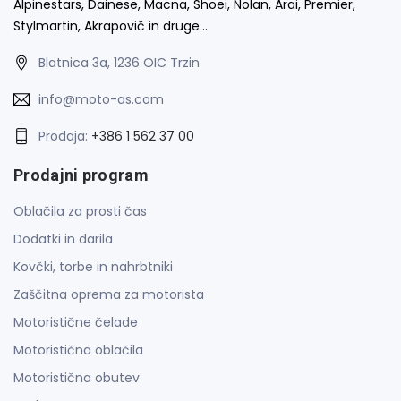
Alpinestars, Dainese, Macna, Shoei, Nolan, Arai, Premier,
Stylmartin, Akrapovič in druge…
Blatnica 3a, 1236 OIC Trzin
info@moto-as.com
Prodaja:
+386 1 562 37 00
Prodajni program
Oblačila za prosti čas
Dodatki in darila
Kovčki, torbe in nahrbtniki
Zaščitna oprema za motorista
Motoristične čelade
Motoristična oblačila
Motoristična obutev