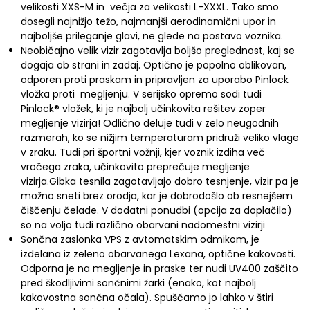
velikosti XXS-M in večja za velikosti L-XXXL. Tako smo
dosegli najnižjo težo, najmanjši aerodinamični upor in
najboljše prileganje glavi, ne glede na postavo voznika.
Neobičajno velik vizir zagotavlja boljšo preglednost, kaj se
dogaja ob strani in zadaj. Optično je popolno oblikovan,
odporen proti praskam in pripravljen za uporabo Pinlock
vložka proti megljenju. V serijsko opremo sodi tudi
Pinlock® vložek, ki je najbolj učinkovita rešitev zoper
megljenje vizirja! Odlično deluje tudi v zelo neugodnih
razmerah, ko se nižjim temperaturam pridruži veliko vlage
v zraku. Tudi pri športni vožnji, kjer voznik izdiha več
vročega zraka, učinkovito preprečuje megljenje
vizirja.Gibka tesnila zagotavljajo dobro tesnjenje, vizir pa je
možno sneti brez orodja, kar je dobrodošlo ob resnejšem
čiščenju čelade. V dodatni ponudbi (opcija za doplačilo)
so na voljo tudi različno obarvani nadomestni vizirji
Sončna zaslonka VPS z avtomatskim odmikom, je
izdelana iz zeleno obarvanega Lexana, optične kakovosti.
Odporna je na megljenje in praske ter nudi UV400 zaščito
pred škodljivimi sončnimi žarki (enako, kot najbolj
kakovostna sončna očala). Spuščamo jo lahko v štiri