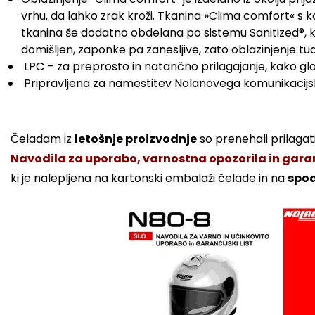
vrhu, da lahko zrak kroži. Tkanina »Clima comfort« s ko
tkanina še dodatno obdelana po sistemu Sanitized®, ki 
domišljen, zaponke pa zanesljive, zato oblazinjenje tu
LPC – za preprosto in natančno prilagajanje, kako gl
Pripravljena za namestitev Nolanovega komunikacijs
Čeladam iz
letošnje proizvodnje
so prenehali prilagati
Navodila za uporabo, varnostna opozorila in garanc
ki je nalepljena na kartonski embalaži čelade in na
spod