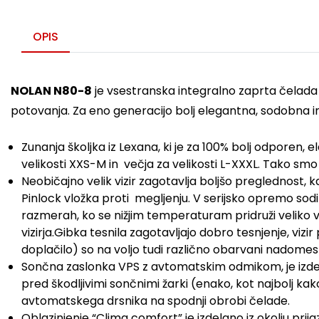
OPIS
NOLAN N80-8
je vsestranska integralno zaprta čelada
potovanja. Za eno generacijo bolj elegantna, sodobna i
Zunanja školjka iz Lexana, ki je za 100% bolj odporen, 
velikosti XXS-M in večja za velikosti L-XXXL. Tako smo 
Neobičajno velik vizir zagotavlja boljšo preglednost, 
Pinlock vložka proti megljenju. V serijsko opremo sodi t
razmerah, ko se nižjim temperaturam pridruži veliko vl
vizirja.Gibka tesnila zagotavljajo dobro tesnjenje, vi
doplačilo) so na voljo tudi različno obarvani nadomestni
Sončna zaslonka VPS z avtomatskim odmikom, je izdel
pred škodljivimi sončnimi žarki (enako, kot najbolj k
avtomatskega drsnika na spodnji obrobi čelade.
Oblazinjenje “Clima comfort” je izdelano iz okolju pri