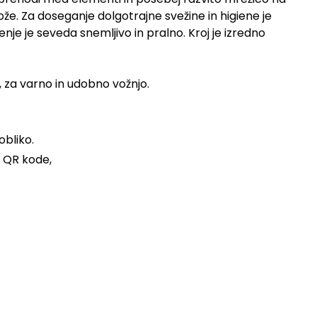
ože. Za doseganje dolgotrajne svežine in higiene je
je je seveda snemljivo in pralno. Kroj je izredno
za varno in udobno vožnjo.
obliko.
o QR kode,