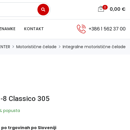
0
0,00
€
+386 1 562 37 00
ZNAMKE
KONTAKT
ENTER
Motoristične čelade
Integralne motoristične čelade
8 Classico 305
% popusta
 po trgovinah po Sloveniji