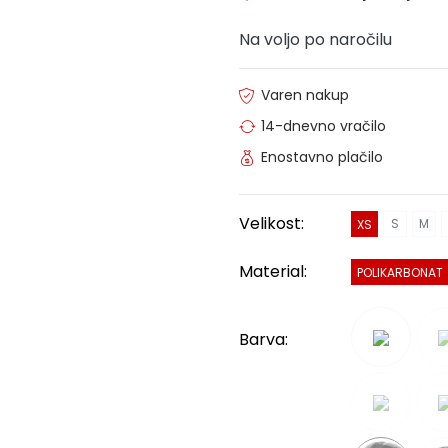
Na voljo po naročilu
Varen nakup
14-dnevno vračilo
Enostavno plačilo
Velikost:
S
M
XS
Material:
POLIKARBONAT
Barva: