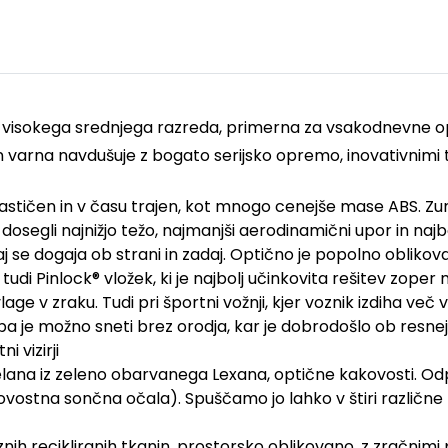
 visokega srednjega razreda, primerna za vsakodnevne op
n varna navdušuje z bogato serijsko opremo, inovativnimi
elastičen in v času trajen, kot mnogo cenejše mase ABS. Zun
dosegli najnižjo težo, najmanjši aerodinamični upor in najb
kaj se dogaja ob strani in zadaj. Optično je popolno oblik
udi Pinlock® vložek, ki je najbolj učinkovita rešitev zoper 
age v zraku. Tudi pri športni vožnji, kjer voznik izdiha ve
zir pa je možno sneti brez orodja, kar je dobrodošlo ob res
 vizirji
ana iz zeleno obarvanega Lexana, optične kakovosti. Odp
akovostna sončna očala). Spuščamo jo lahko v štiri različ
jaznih recikliranih tkanin, prostorsko oblikovano, z zračni