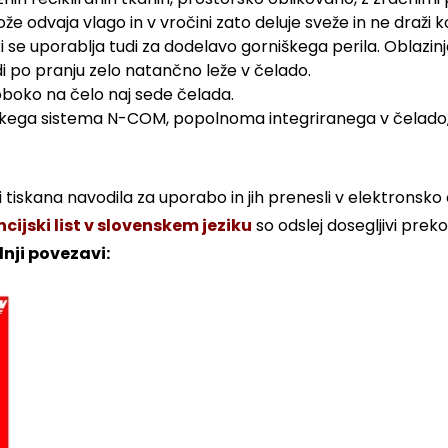
že odvaja vlago in v vročini zato deluje sveže in ne draži k
se uporablja tudi za dodelavo gorniškega perila. Oblazinjen
di po pranju zelo natančno leže v čelado.
oboko na čelo naj sede čelada.
kega sistema N-COM, popolnoma integriranega v čelado, 
 tiskana navodila za uporabo in jih prenesli v elektronsko 
ijski list v slovenskem jeziku
so odslej dosegljivi prek
nji povezavi: