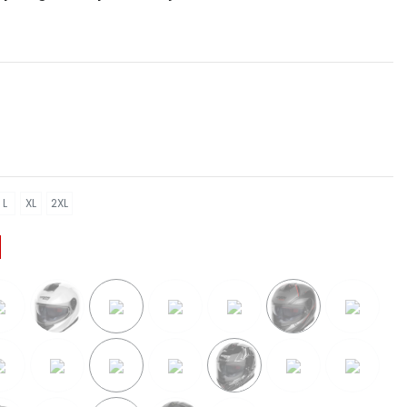
L
XL
2XL