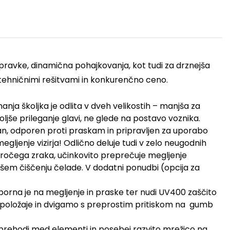
ravke, dinamična pohajkovanja, kot tudi za drznejša
 tehničnimi rešitvami in konkurenčno ceno.
anja školjka je odlita v dveh velikostih – manjša za
oljše prileganje glavi, ne glede na postavo voznika.
ovan, odporen proti praskam in pripravljen za uporabo
megljenje vizirja! Odlično deluje tudi v zelo neugodnih
č vročega zraka, učinkovito preprečuje megljenje
nejšem čiščenju čelade. V dodatni ponudbi (opcija za
orna je na megljenje in praske ter nudi UV400 zaščito
ne položaje in dvigamo s preprostim pritiskom na gumb
mi prehodi med elementi in posebej razvito mrežico na