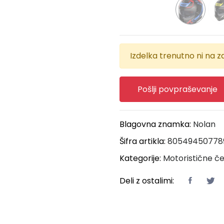
Izdelka trenutno ni na za
Pošlji povpraševanje
Blagovna znamka:
Nolan
Šifra artikla:
80549450778
Kategorije:
Motoristične č
Deli z ostalimi: