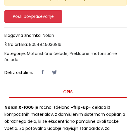
Pošlji povpraševanje
Blagovna znamka:
Nolan
Šifra artikla:
8054945036916
Kategorije:
Motoristične čelade
,
Preklopne motoristične
čelade
Deli z ostalimi:
OPIS
Nolan X-1005
je ročno izdelana
»flip-up«
čelada iz
kompozitnih materialov, z domišljenim sistemom odpiranja
obraznega dela, ki se ekscentrično pomakne okoli točke
vpetja. Za potovalno udobje najvišjih standardov, za