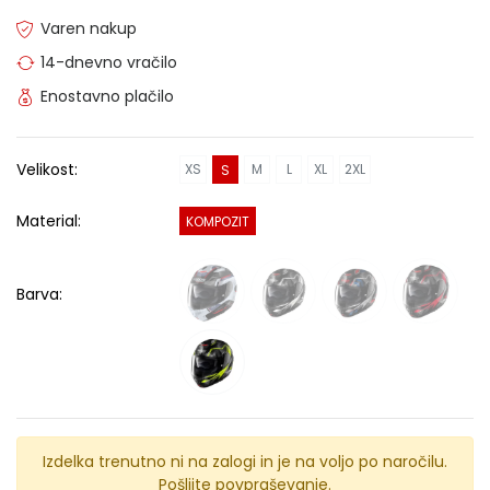
Varen nakup
14-dnevno vračilo
Enostavno plačilo
Velikost:
XS
M
L
XL
2XL
S
Material:
KOMPOZIT
Barva:
Izdelka trenutno ni na zalogi in je na voljo po naročilu.
Pošljite povpraševanje.