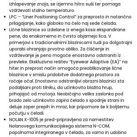
izhlapevanje znoja, se izjemno hitro suši ter pomaga
vzdrževati stalno temperaturo.
LPC – “Liner Positioning Control” za preprosto in natančno
prilagajanje, kako globoko na čelo naj sede čelada.
Lične blazinice so izdelane iz enega kosa ekspandirane
pene, da enakomerno in čvrsto objamejo lica. V
primerjavi s tradicionalnimi blazinicami tudi po dolgotrajni
uporabi ohranjajo prvotno obliko. Za čiščenje in
vzdrževanje je peno mogoče enostavno odstraniti iz
prevleke. Ekskluzivna rešitev “Eyewear Adaptive (EA)” na
hiter in preprost način omogoča preoblikovanje lične
blazinice v smislu pridobitve dodatnega prostora za
ročaje očal. Enostavno odstranljivi obrazni blazinici sta
podaljšani proti tilniku, da učinkovito blažita hrup,
prihajajoč od motorja. Neobičajno velika zaslonka pod
brado zelo učinkovito zapira čelado s spodnje strani in
deluje zoper prepih in mraz, kar pripomore še k boljšemu
počutju v čeladi.
NOLAN X-1005 je pred-pripravljena za namestitev
Nolanovega komunikacijskega sistema N-COM,
popolnoma integriranega v čelado, za varno in udobno