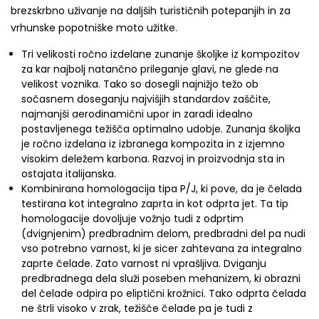
brezskrbno uživanje na daljših turističnih potepanjih in za
vrhunske popotniške moto užitke.
Tri velikosti ročno izdelane zunanje školjke iz kompozitov
za kar najbolj natančno prileganje glavi, ne glede na
velikost voznika. Tako so dosegli najnižjo težo ob
sočasnem doseganju najvišjih standardov zaščite,
najmanjši aerodinamični upor in zaradi idealno
postavljenega težišča optimalno udobje.
Zunanja školjka
je ročno izdelana iz izbranega kompozita in z izjemno
visokim deležem karbona. Razvoj in proizvodnja sta in
ostajata italijanska.
Kombinirana homologacija tipa P/J, ki pove, da je čelada
testirana kot integralno zaprta in kot odprta jet. Ta tip
homologacije dovoljuje vožnjo tudi z odprtim
(dvignjenim) predbradnim delom, predbradni del pa nudi
vso potrebno varnost, ki je sicer zahtevana za integralno
zaprte čelade. Zato varnost ni vprašljiva. Dviganju
predbradnega dela služi poseben mehanizem, ki obrazni
del čelade odpira po eliptični krožnici. Tako odprta čelada
ne štrli visoko v zrak, težišče čelade pa je tudi z