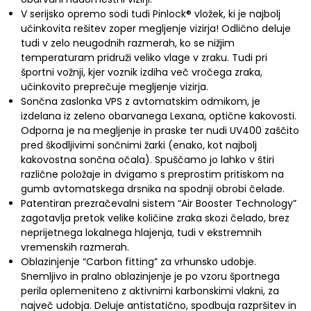
V serijsko opremo sodi tudi Pinlock® vložek, ki je najbolj
učinkovita rešitev zoper megljenje vizirja! Odlično deluje
tudi v zelo neugodnih razmerah, ko se nižjim
temperaturam pridruži veliko vlage v zraku. Tudi pri
športni vožnji, kjer voznik izdiha več vročega zraka,
učinkovito preprečuje megljenje vizirja.
Sončna zaslonka VPS z avtomatskim odmikom, je
izdelana iz zeleno obarvanega Lexana, optične kakovosti.
Odporna je na megljenje in praske ter nudi UV400 zaščito
pred škodljivimi sončnimi žarki (enako, kot najbolj
kakovostna sončna očala). Spuščamo jo lahko v štiri
različne položaje in dvigamo s preprostim pritiskom na
gumb avtomatskega drsnika na spodnji obrobi čelade.
Patentiran prezračevalni sistem “Air Booster Technology”
zagotavlja pretok velike količine zraka skozi čelado, brez
neprijetnega lokalnega hlajenja, tudi v ekstremnih
vremenskih razmerah.
Oblazinjenje “Carbon fitting” za vrhunsko udobje.
Snemljivo in pralno oblazinjenje je po vzoru športnega
perila oplemeniteno z aktivnimi karbonskimi vlakni, za
največ udobja. Deluje antistatično, spodbuja razpršitev in