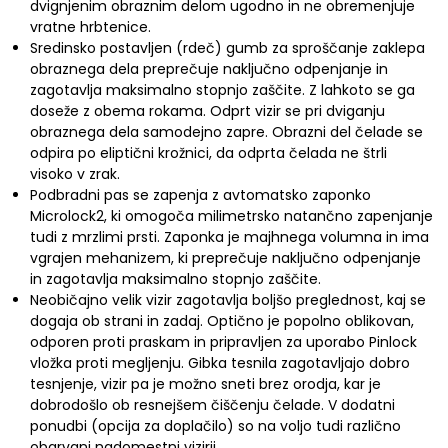
dvignjenim obraznim delom ugodno in ne obremenjuje
vratne hrbtenice.
Sredinsko postavljen (rdeč) gumb za sproščanje zaklepa
obraznega dela preprečuje naključno odpenjanje in
zagotavlja maksimalno stopnjo zaščite. Z lahkoto se ga
doseže z obema rokama. Odprt vizir se pri dviganju
obraznega dela samodejno zapre.
Obrazni del čelade se
odpira po eliptični krožnici, da odprta čelada ne štrli
visoko v zrak.
Podbradni pas se zapenja z avtomatsko zaponko
Microlock2, ki omogoča milimetrsko natančno zapenjanje
tudi z mrzlimi prsti. Zaponka je majhnega volumna in ima
vgrajen mehanizem, ki preprečuje naključno odpenjanje
in zagotavlja maksimalno stopnjo zaščite.
Neobičajno velik vizir zagotavlja boljšo preglednost, kaj se
dogaja ob strani in zadaj. Optično je popolno oblikovan,
odporen proti praskam in pripravljen za uporabo Pinlock
vložka proti megljenju. Gibka tesnila zagotavljajo dobro
tesnjenje, vizir pa je možno sneti brez orodja, kar je
dobrodošlo ob resnejšem čiščenju čelade. V dodatni
ponudbi (opcija za doplačilo) so na voljo tudi različno
obarvani nadomestni vizirji.