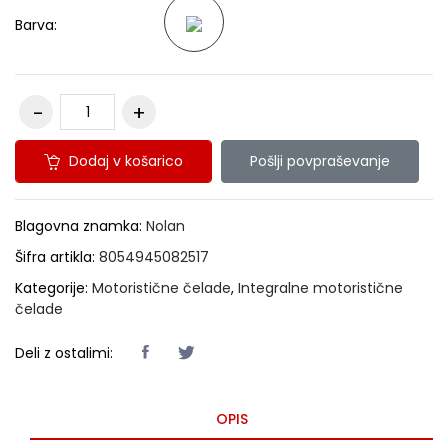
Barva:
Dodaj v košarico
Pošlji povpraševanje
Blagovna znamka:
Nolan
Šifra artikla:
8054945082517
Kategorije:
Motoristične čelade
,
Integralne motoristične
čelade
Deli z ostalimi:
OPIS