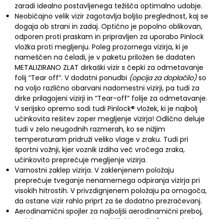
zaradi idealno postavljenega težišča optimalno udobje.
Neobičajno velik vizir zagotavlja boljšo preglednost, kaj se
dogaja ob strani in zadaj. Optično je popolno oblikovan,
odporen proti praskam in pripravljen za uporabo Pinlock
vložka proti megljenju. Poleg prozornega vizirja, ki je
nameščen na čeladi, je v paketu priložen še dadaten
METALIZIRANO ZLAT dirkaški vizir s čepki za odmetavanje
folij “Tear off”. V dodatni ponudbi
(opcija za doplačilo)
so
na voljo različno obarvani nadomestni vizirji, pa tudi za
dirke prilagojeni vizirji in “Tear-off” folije za odmetavanje.
V serijsko opremo sodi tudi Pinlock® vložek, ki je najbolj
učinkovita rešitev zoper megljenje vizirja! Odlično deluje
tudi v zelo neugodnih razmerah, ko se nižjim
temperaturam pridruži veliko vlage v zraku. Tudi pri
športni vožnji, kjer voznik izdiha več vročega zraka,
učinkovito preprečuje megljenje vizirja.
Varnostni zaklep vizirja. V zaklenjenem položaju
preprečuje tveganje nenamernega odpiranja vizirja pri
visokih hitrostih. V privzdignjenem položaju pa omogoča,
da ostane vizir rahlo priprt za še dodatno prezračevanj.
Aerodinamični spojler za najboljši aerodinamični preboj,