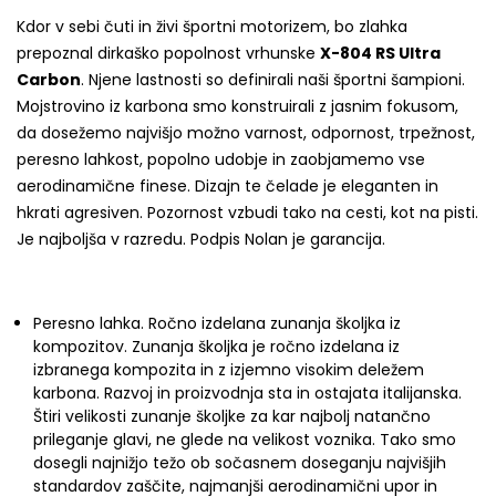
Kdor v sebi čuti in živi športni motorizem, bo zlahka
prepoznal dirkaško popolnost vrhunske
X-804 RS Ultra
Carbon
. Njene lastnosti so definirali naši športni šampioni.
Mojstrovino iz karbona smo konstruirali z jasnim fokusom,
da dosežemo najvišjo možno varnost, odpornost, trpežnost,
peresno lahkost, popolno udobje in zaobjamemo vse
aerodinamične finese. Dizajn te čelade je eleganten in
hkrati agresiven. Pozornost vzbudi tako na cesti, kot na pisti.
Je najboljša v razredu. Podpis Nolan je garancija.
Peresno lahka. Ročno izdelana zunanja školjka iz
kompozitov. Zunanja školjka je ročno izdelana iz
izbranega kompozita in z izjemno visokim deležem
karbona. Razvoj in proizvodnja sta in ostajata italijanska.
Štiri velikosti zunanje školjke za kar najbolj natančno
prileganje glavi, ne glede na velikost voznika. Tako smo
dosegli najnižjo težo ob sočasnem doseganju najvišjih
standardov zaščite, najmanjši aerodinamični upor in