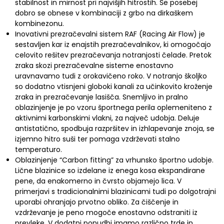
stabilnost in mirnost pri najvišjih hitrostih. Še posebej
dobro se obnese v kombinaciji z grbo na dirkaškem
kombinezonu.
Inovativni prezračevalni sistem RAF (Racing Air Flow) je
sestavljen kar iz enajstih prezračevalnikov, ki omogočajo
celovito rešitev prezračevanja notranjosti čelade. Pretok
zraka skozi prezračevalne sisteme enostavno
uravnavamo tudi z orokavičeno roko. V notranjo školjko
so dodatno vtisnjeni globoki kanali za učinkovito kroženje
zraka in prezračevanje lasišča. Snemljivo in pralno
oblazinjenje je po vzoru športnega perila oplemeniteno z
aktivnimi karbonskimi vlakni, za največ udobja. Deluje
antistatično, spodbuja razpršitev in izhlapevanje znoja, se
izjemno hitro suši ter pomaga vzdrževati stalno
temperaturo.
Oblazinjenje “Carbon fitting” za vrhunsko športno udobje.
Lične blazinice so izdelane iz enega kosa ekspandirane
pene, da enakomerno in čvrsto objamejo lica. V
primerjavi s tradicionalnimi blazinicami tudi po dolgotrajni
uporabi ohranjajo prvotno obliko. Za čiščenje in
vzdrževanje je peno mogoče enostavno odstraniti iz
prevleke. V dodatni ponudbi imamo različno trde in