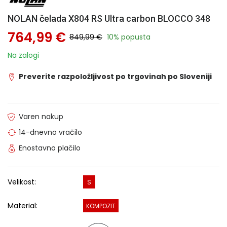
NOLAN čelada X804 RS Ultra carbon BLOCCO 348
764,99 €
849,99 €
10% popusta
Na zalogi
Preverite razpoložljivost po trgovinah po Sloveniji
Varen nakup
14-dnevno vračilo
Enostavno plačilo
Velikost:
S
Material:
KOMPOZIT