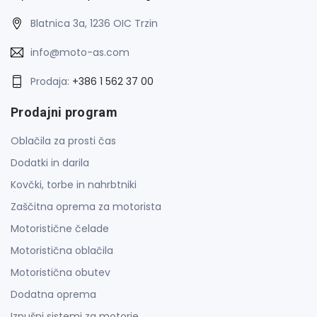
Blatnica 3a, 1236 OIC Trzin
info@moto-as.com
Prodaja:
+386 1 562 37 00
Prodajni program
Oblačila za prosti čas
Dodatki in darila
Kovčki, torbe in nahrbtniki
Zaščitna oprema za motorista
Motoristične čelade
Motoristična oblačila
Motoristična obutev
Dodatna oprema
Izpušni sistemi za motorje