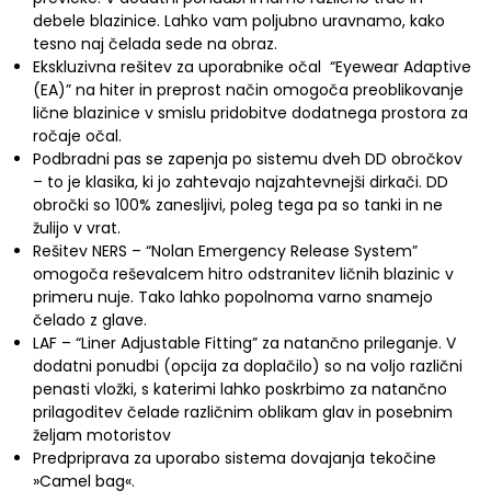
debele blazinice. Lahko vam poljubno uravnamo, kako
tesno naj čelada sede na obraz.
Ekskluzivna rešitev za uporabnike očal “Eyewear Adaptive
(EA)” na hiter in preprost način omogoča preoblikovanje
lične blazinice v smislu pridobitve dodatnega prostora za
ročaje očal.
Podbradni pas se zapenja po sistemu dveh DD obročkov
– to je klasika, ki jo zahtevajo najzahtevnejši dirkači. DD
obročki so 100% zanesljivi, poleg tega pa so tanki in ne
žulijo v vrat.
Rešitev NERS – “Nolan Emergency Release System”
omogoča reševalcem hitro odstranitev ličnih blazinic v
primeru nuje. Tako lahko popolnoma varno snamejo
čelado z glave.
LAF – “Liner Adjustable Fitting” za natančno prileganje. V
dodatni ponudbi (opcija za doplačilo) so na voljo različni
penasti vložki, s katerimi lahko poskrbimo za natančno
prilagoditev čelade različnim oblikam glav in posebnim
željam motoristov
Predpriprava za uporabo sistema dovajanja tekočine
»Camel bag«.