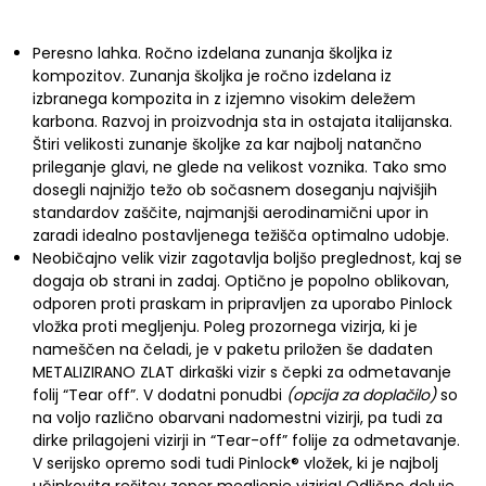
Peresno lahka. Ročno izdelana zunanja školjka iz
kompozitov. Zunanja školjka je ročno izdelana iz
izbranega kompozita in z izjemno visokim deležem
karbona. Razvoj in proizvodnja sta in ostajata italijanska.
Štiri velikosti zunanje školjke za kar najbolj natančno
prileganje glavi, ne glede na velikost voznika. Tako smo
dosegli najnižjo težo ob sočasnem doseganju najvišjih
standardov zaščite, najmanjši aerodinamični upor in
zaradi idealno postavljenega težišča optimalno udobje.
Neobičajno velik vizir zagotavlja boljšo preglednost, kaj se
dogaja ob strani in zadaj. Optično je popolno oblikovan,
odporen proti praskam in pripravljen za uporabo Pinlock
vložka proti megljenju. Poleg prozornega vizirja, ki je
nameščen na čeladi, je v paketu priložen še dadaten
METALIZIRANO ZLAT dirkaški vizir s čepki za odmetavanje
folij “Tear off”. V dodatni ponudbi
(opcija za doplačilo)
so
na voljo različno obarvani nadomestni vizirji, pa tudi za
dirke prilagojeni vizirji in “Tear-off” folije za odmetavanje.
V serijsko opremo sodi tudi Pinlock® vložek, ki je najbolj
učinkovita rešitev zoper megljenje vizirja! Odlično deluje