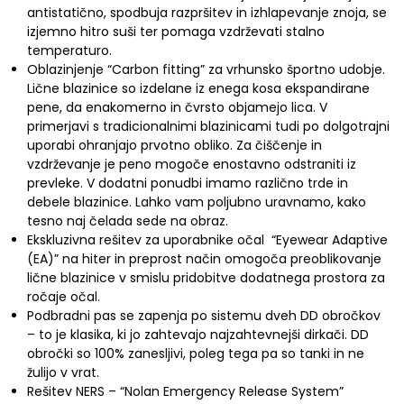
antistatično, spodbuja razpršitev in izhlapevanje znoja, se
izjemno hitro suši ter pomaga vzdrževati stalno
temperaturo.
Oblazinjenje “Carbon fitting” za vrhunsko športno udobje.
Lične blazinice so izdelane iz enega kosa ekspandirane
pene, da enakomerno in čvrsto objamejo lica. V
primerjavi s tradicionalnimi blazinicami tudi po dolgotrajni
uporabi ohranjajo prvotno obliko. Za čiščenje in
vzdrževanje je peno mogoče enostavno odstraniti iz
prevleke. V dodatni ponudbi imamo različno trde in
debele blazinice. Lahko vam poljubno uravnamo, kako
tesno naj čelada sede na obraz.
Ekskluzivna rešitev za uporabnike očal “Eyewear Adaptive
(EA)” na hiter in preprost način omogoča preoblikovanje
lične blazinice v smislu pridobitve dodatnega prostora za
ročaje očal.
Podbradni pas se zapenja po sistemu dveh DD obročkov
– to je klasika, ki jo zahtevajo najzahtevnejši dirkači. DD
obročki so 100% zanesljivi, poleg tega pa so tanki in ne
žulijo v vrat.
Rešitev NERS – “Nolan Emergency Release System”