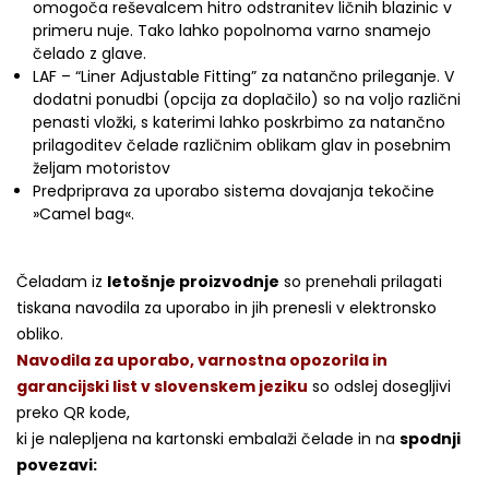
omogoča reševalcem hitro odstranitev ličnih blazinic v
primeru nuje. Tako lahko popolnoma varno snamejo
čelado z glave.
LAF – “Liner Adjustable Fitting” za natančno prileganje. V
dodatni ponudbi (opcija za doplačilo) so na voljo različni
penasti vložki, s katerimi lahko poskrbimo za natančno
prilagoditev čelade različnim oblikam glav in posebnim
željam motoristov
Predpriprava za uporabo sistema dovajanja tekočine
»Camel bag«.
Čeladam iz
letošnje proizvodnje
so prenehali prilagati
tiskana navodila za uporabo in jih prenesli v elektronsko
obliko.
Navodila za uporabo, varnostna opozorila in
garancijski list v slovenskem jeziku
so odslej dosegljivi
preko QR kode,
ki je nalepljena na kartonski embalaži čelade in na
spodnji
povezavi: