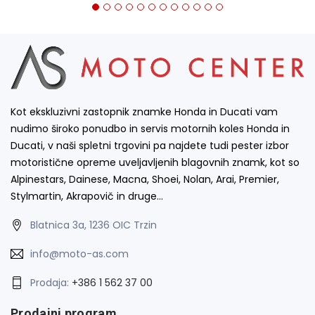
Kot ekskluzivni zastopnik znamke Honda in Ducati vam
nudimo široko ponudbo in servis motornih koles Honda in
Ducati, v naši spletni trgovini pa najdete tudi pester izbor
motoristične opreme uveljavljenih blagovnih znamk, kot so
Alpinestars, Dainese, Macna, Shoei, Nolan, Arai, Premier,
Stylmartin, Akrapovič in druge…
Blatnica 3a, 1236 OIC Trzin
info@moto-as.com
Prodaja:
+386 1 562 37 00
Prodajni program