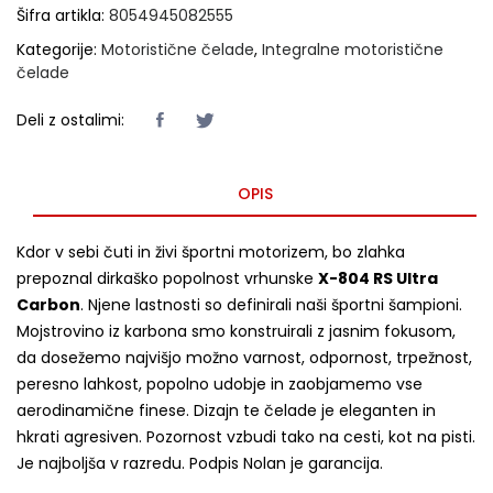
Šifra artikla:
8054945082555
Kategorije:
Motoristične čelade
,
Integralne motoristične
čelade
Deli z ostalimi:
OPIS
Kdor v sebi čuti in živi športni motorizem, bo zlahka
prepoznal dirkaško popolnost vrhunske
X-804 RS Ultra
Carbon
. Njene lastnosti so definirali naši športni šampioni.
Mojstrovino iz karbona smo konstruirali z jasnim fokusom,
da dosežemo najvišjo možno varnost, odpornost, trpežnost,
peresno lahkost, popolno udobje in zaobjamemo vse
aerodinamične finese. Dizajn te čelade je eleganten in
hkrati agresiven. Pozornost vzbudi tako na cesti, kot na pisti.
Je najboljša v razredu. Podpis Nolan je garancija.