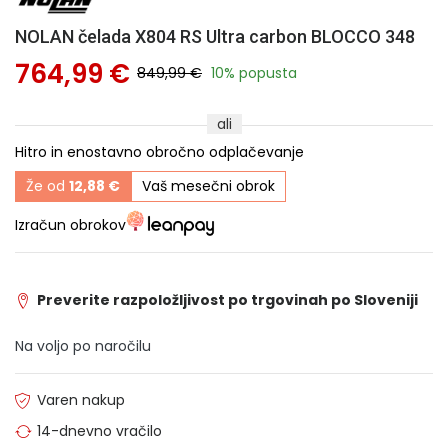
NOLAN čelada X804 RS Ultra carbon BLOCCO 348
764,99 €
849,99 €
10% popusta
ali
Hitro in enostavno obročno odplačevanje
Že od
12,88 €
Vaš mesečni obrok
Izračun obrokov
Preverite razpoložljivost po trgovinah po Sloveniji
Na voljo po naročilu
Varen nakup
14-dnevno vračilo