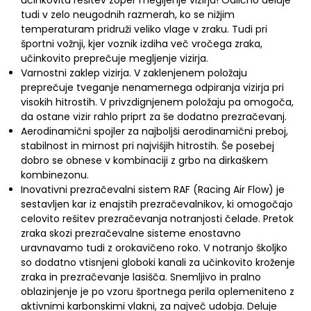
tudi v zelo neugodnih razmerah, ko se nižjim
temperaturam pridruži veliko vlage v zraku. Tudi pri
športni vožnji, kjer voznik izdiha več vročega zraka,
učinkovito preprečuje megljenje vizirja.
Varnostni zaklep vizirja. V zaklenjenem položaju
preprečuje tveganje nenamernega odpiranja vizirja pri
visokih hitrostih. V privzdignjenem položaju pa omogoča,
da ostane vizir rahlo priprt za še dodatno prezračevanj.
Aerodinamični spojler za najboljši aerodinamični preboj,
stabilnost in mirnost pri najvišjih hitrostih. Še posebej
dobro se obnese v kombinaciji z grbo na dirkaškem
kombinezonu.
Inovativni prezračevalni sistem RAF (Racing Air Flow) je
sestavljen kar iz enajstih prezračevalnikov, ki omogočajo
celovito rešitev prezračevanja notranjosti čelade. Pretok
zraka skozi prezračevalne sisteme enostavno
uravnavamo tudi z orokavičeno roko. V notranjo školjko
so dodatno vtisnjeni globoki kanali za učinkovito kroženje
zraka in prezračevanje lasišča. Snemljivo in pralno
oblazinjenje je po vzoru športnega perila oplemeniteno z
aktivnimi karbonskimi vlakni, za največ udobja. Deluje