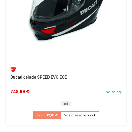
Ducati čelada SPEED EVO ECE
748,99 €
Na zalogi
ali
Že od
12,61 €
Vaš mesečni obrok