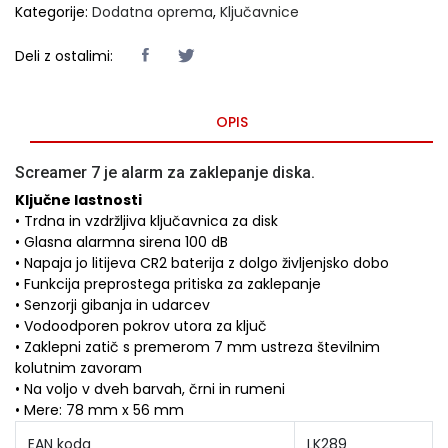
Kategorije:
Dodatna oprema
,
Ključavnice
Deli z ostalimi:
OPIS
Screamer 7 je alarm za zaklepanje diska.
Ključne lastnosti
• Trdna in vzdržljiva ključavnica za disk
• Glasna alarmna sirena 100 dB
• Napaja jo litijeva CR2 baterija z dolgo življenjsko dobo
• Funkcija preprostega pritiska za zaklepanje
• Senzorji gibanja in udarcev
• Vodoodporen pokrov utora za ključ
• Zaklepni zatič s premerom 7 mm ustreza številnim
kolutnim zavoram
• Na voljo v dveh barvah, črni in rumeni
• Mere: 78 mm x 56 mm
EAN koda
LK289