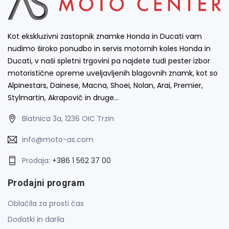
Kot ekskluzivni zastopnik znamke Honda in Ducati vam
nudimo široko ponudbo in servis motornih koles Honda in
Ducati, v naši spletni trgovini pa najdete tudi pester izbor
motoristične opreme uveljavljenih blagovnih znamk, kot so
Alpinestars, Dainese, Macna, Shoei, Nolan, Arai, Premier,
Stylmartin, Akrapovič in druge…
Blatnica 3a, 1236 OIC Trzin
info@moto-as.com
Prodaja:
+386 1 562 37 00
Prodajni program
Oblačila za prosti čas
Dodatki in darila