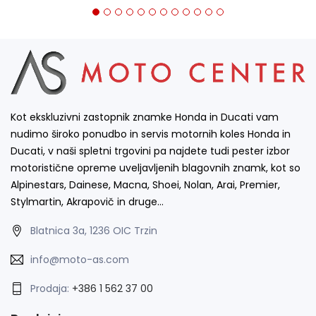
Kot ekskluzivni zastopnik znamke Honda in Ducati vam
nudimo široko ponudbo in servis motornih koles Honda in
Ducati, v naši spletni trgovini pa najdete tudi pester izbor
motoristične opreme uveljavljenih blagovnih znamk, kot so
Alpinestars, Dainese, Macna, Shoei, Nolan, Arai, Premier,
Stylmartin, Akrapovič in druge…
Blatnica 3a, 1236 OIC Trzin
info@moto-as.com
Prodaja:
+386 1 562 37 00