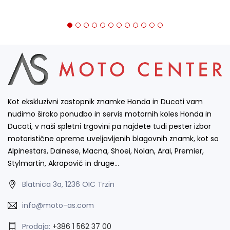
Kot ekskluzivni zastopnik znamke Honda in Ducati vam
nudimo široko ponudbo in servis motornih koles Honda in
Ducati, v naši spletni trgovini pa najdete tudi pester izbor
motoristične opreme uveljavljenih blagovnih znamk, kot so
Alpinestars, Dainese, Macna, Shoei, Nolan, Arai, Premier,
Stylmartin, Akrapovič in druge…
Blatnica 3a, 1236 OIC Trzin
info@moto-as.com
Prodaja:
+386 1 562 37 00