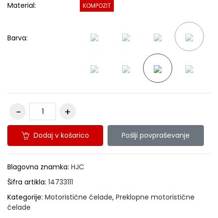
Material:
KOMPOZIT
Barva:
Dodaj v košarico
Pošlji povpraševanje
Blagovna znamka:
HJC
Šifra artikla:
14733111
Kategorije:
Motoristične čelade
,
Preklopne motoristične
čelade