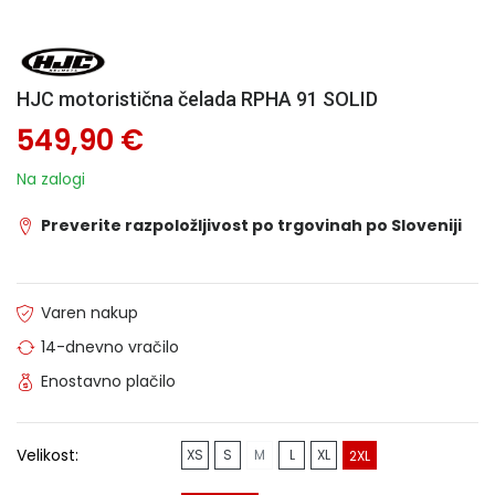
HJC motoristična čelada RPHA 91 SOLID
549,90 €
Na zalogi
Preverite razpoložljivost po trgovinah po Sloveniji
Varen nakup
14-dnevno vračilo
Enostavno plačilo
Velikost:
XS
S
M
L
XL
2XL