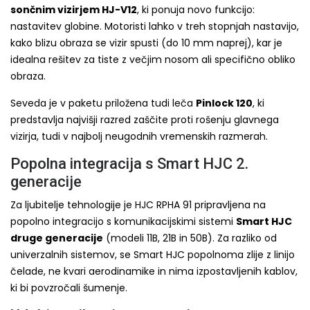
sončnim vizirjem HJ-V12
, ki ponuja novo funkcijo:
nastavitev globine. Motoristi lahko v treh stopnjah nastavijo,
kako blizu obraza se vizir spusti (do 10 mm naprej), kar je
idealna rešitev za tiste z večjim nosom ali specifično obliko
obraza.
Seveda je v paketu priložena tudi leča
Pinlock 120
, ki
predstavlja najvišji razred zaščite proti rošenju glavnega
vizirja, tudi v najbolj neugodnih vremenskih razmerah.
Popolna integracija s Smart HJC 2.
generacije
Za ljubitelje tehnologije je HJC RPHA 91 pripravljena na
popolno integracijo s komunikacijskimi sistemi
Smart HJC
druge generacije
(modeli 11B, 21B in 50B). Za razliko od
univerzalnih sistemov, se Smart HJC popolnoma zlije z linijo
čelade, ne kvari aerodinamike in nima izpostavljenih kablov,
ki bi povzročali šumenje.