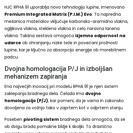
HJC RPHA 91 uporablja novo tehnologijo lupine, imenovano
Premium Integrated Matrix (P.I.M.) Evo
. Ta napredna
mešanica materialov vključuje karbonsko-aramidna vlakna,
ogljikova vlakna, steklena vlakna in celo naravna lanena
vlakna. Takšna sestava omogoča
izjemno odpornost na
udarce
ob ohranjanju nizke teže in povečani prožnosti
lupine, kar je ključno za absorpcijo energije ob morebitnem
padcu.
Dvojna homologacija P/J in izboljšan
mehanizem zapiranja
Ena največjih inovacij pri modelu RPHA 91 je njen sistem
zaklepanja bradnega dela. Čelada ima
dvojno
homologacijo (P/J)
, kar pomeni, da je varna in zakonsko
dovoljena za vožnjo tako v zaprtem kot v odprtem stanju.
Poseben
pivoting sistem
bradnega dela omogoča, da se
ob dvigu brada pomakne bližje k školjki. To drastično