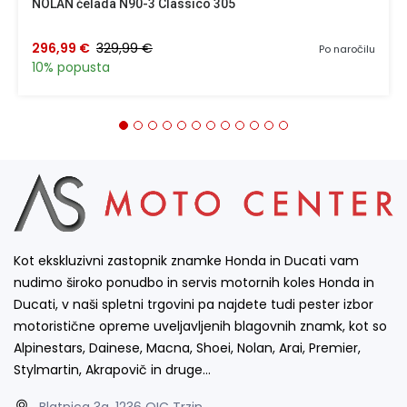
NOLAN čelada N90-3 Classico 305
296,99 €
329,99 €
Po naročilu
10% popusta
Kot ekskluzivni zastopnik znamke Honda in Ducati vam
nudimo široko ponudbo in servis motornih koles Honda in
Ducati, v naši spletni trgovini pa najdete tudi pester izbor
motoristične opreme uveljavljenih blagovnih znamk, kot so
Alpinestars, Dainese, Macna, Shoei, Nolan, Arai, Premier,
Stylmartin, Akrapovič in druge…
Blatnica 3a, 1236 OIC Trzin