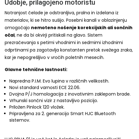
Udobje, prilagojeno motoristu
Notranjost čelade je odstranljiva, pralna in izdelana iz
materialov, ki se hitro sušijo. Posebni kanali v oblazinjenju
omogočajo
nemoteno nošenje korekcijskih ali sončnih
očal
, ne da bi okvirji pritiskali na glavo. Sistem
prezračevanja s petimi vhodnimi in sedmimi izhodnimi
odprtinami pa zagotavlja konstanten pretok svežega zraka,
kar je nepogrešljivo v vročih poletnih mesecih.
Glavne tehnične lastnosti:
Napredna P.I.M. Evo lupina v različnih velikostih.
Novi standard varnosti ECE 22.06.
Dvojna P/J homologacija z inovativnim zaklepom brade.
Vrhunski sončni vizir z nastavljivo pozicijo.
Priložen Pinlock 120 vložek.
Pripravljena za 2. generacijo Smart HJC Bluetooth
sistemov.