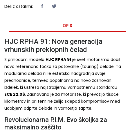
Deli z ostalimi:
OPIS
HJC RPHA 91: Nova generacija
vrhunskih preklopnih čelad
S prihodom modela
HJC RPHA 91
je svet motorizma dobil
novo referenčno točko za potovalne (touring) čelade. Ta
modularna čelada ni le estetska nadgradnja svoje
predhodnice, temveč popolnoma na novo zasnovan
izdelek, ki ustreza najstrožjemu varnostnemu standardu
ECE 22.06
. Zasnovana je za motoriste, ki prevozijo tisoče
kilometrov in pri tem ne želijo sklepati kompromisov med
udobjem odprte čelade in varnostjo zaprte.
Revolucionarna P.I.M. Evo školjka za
maksimalno zaščito