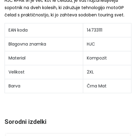
HJC RPHA 91 je več kot le čelada; je vaš najzanesljivejši
sopotnik na dveh kolesih, ki združuje tehnologijo motoGP
čelad s praktičnostjo, ki jo zahteva sodoben touring svet.
EAN koda
14733111
Blagovna znamka
HJC
Material
Kompozit
Velikost
2XL
Barva
Črna Mat
Sorodni izdelki