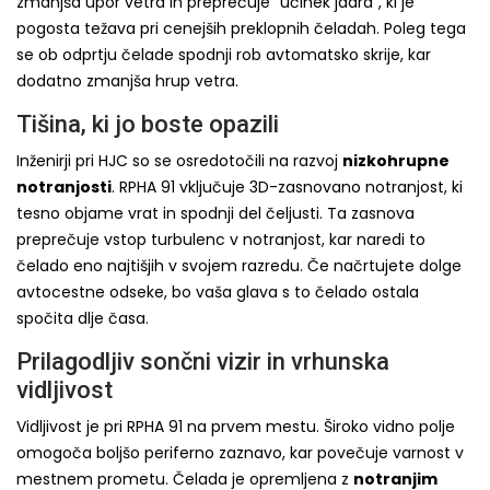
zmanjša upor vetra in preprečuje “učinek jadra”, ki je
pogosta težava pri cenejših preklopnih čeladah. Poleg tega
se ob odprtju čelade spodnji rob avtomatsko skrije, kar
dodatno zmanjša hrup vetra.
Tišina, ki jo boste opazili
Inženirji pri HJC so se osredotočili na razvoj
nizkohrupne
notranjosti
. RPHA 91 vključuje 3D-zasnovano notranjost, ki
tesno objame vrat in spodnji del čeljusti. Ta zasnova
preprečuje vstop turbulenc v notranjost, kar naredi to
čelado eno najtišjih v svojem razredu. Če načrtujete dolge
avtocestne odseke, bo vaša glava s to čelado ostala
spočita dlje časa.
Prilagodljiv sončni vizir in vrhunska
vidljivost
Vidljivost je pri RPHA 91 na prvem mestu. Široko vidno polje
omogoča boljšo periferno zaznavo, kar povečuje varnost v
mestnem prometu. Čelada je opremljena z
notranjim