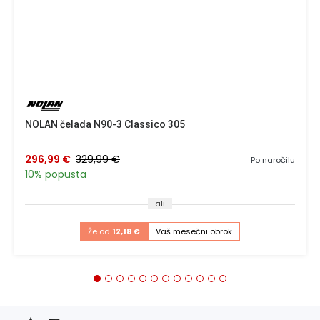
NOLAN čelada N90-3 Classico 305
296,99 €
329,99 €
Po naročilu
10% popusta
ali
Že od
12,18 €
Vaš mesečni obrok