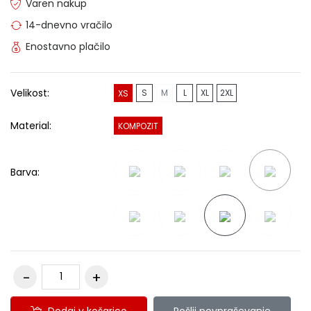
Varen nakup
14-dnevno vračilo
Enostavno plačilo
Velikost:
S
M
L
XL
2XL
XS
Material:
KOMPOZIT
Barva:
Dodaj v košarico
Pošlji povpraševanje