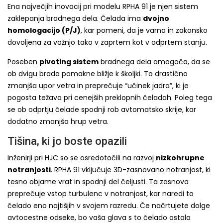
Ena največjih inovacij pri modelu RPHA 91 je njen sistem
zaklepanja bradnega dela. Čelada ima
dvojno
homologacijo (P/J)
, kar pomeni, da je varna in zakonsko
dovoljena za vožnjo tako v zaprtem kot v odprtem stanju.
Poseben
pivoting sistem
bradnega dela omogoča, da se
ob dvigu brada pomakne bližje k školjki. To drastično
zmanjša upor vetra in preprečuje “učinek jadra”, ki je
pogosta težava pri cenejših preklopnih čeladah. Poleg tega
se ob odprtju čelade spodnji rob avtomatsko skrije, kar
dodatno zmanjša hrup vetra.
Tišina, ki jo boste opazili
Inženirji pri HJC so se osredotočili na razvoj
nizkohrupne
notranjosti
. RPHA 91 vključuje 3D-zasnovano notranjost, ki
tesno objame vrat in spodnji del čeljusti. Ta zasnova
preprečuje vstop turbulenc v notranjost, kar naredi to
čelado eno najtišjih v svojem razredu. Če načrtujete dolge
avtocestne odseke, bo vaša glava s to čelado ostala