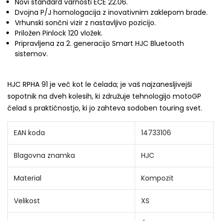
Novi standard varnosti ECE 22.06.
Dvojna P/J homologacija z inovativnim zaklepom brade.
Vrhunski sončni vizir z nastavljivo pozicijo.
Priložen Pinlock 120 vložek.
Pripravljena za 2. generacijo Smart HJC Bluetooth
sistemov.
HJC RPHA 91 je več kot le čelada; je vaš najzanesljivejši
sopotnik na dveh kolesih, ki združuje tehnologijo motoGP
čelad s praktičnostjo, ki jo zahteva sodoben touring svet.
EAN koda
14733106
Blagovna znamka
HJC
Material
Kompozit
Velikost
XS