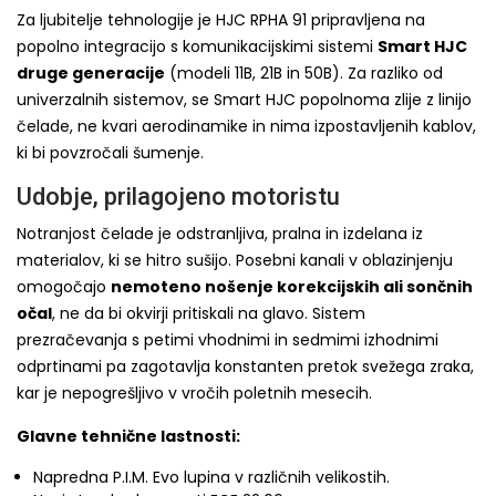
Za ljubitelje tehnologije je HJC RPHA 91 pripravljena na
popolno integracijo s komunikacijskimi sistemi
Smart HJC
druge generacije
(modeli 11B, 21B in 50B). Za razliko od
univerzalnih sistemov, se Smart HJC popolnoma zlije z linijo
čelade, ne kvari aerodinamike in nima izpostavljenih kablov,
ki bi povzročali šumenje.
Udobje, prilagojeno motoristu
Notranjost čelade je odstranljiva, pralna in izdelana iz
materialov, ki se hitro sušijo. Posebni kanali v oblazinjenju
omogočajo
nemoteno nošenje korekcijskih ali sončnih
očal
, ne da bi okvirji pritiskali na glavo. Sistem
prezračevanja s petimi vhodnimi in sedmimi izhodnimi
odprtinami pa zagotavlja konstanten pretok svežega zraka,
kar je nepogrešljivo v vročih poletnih mesecih.
Glavne tehnične lastnosti:
Napredna P.I.M. Evo lupina v različnih velikostih.