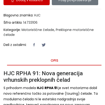
Blagovna znamka:
HJC
Šifra artikla:
14733106
Kategorije:
Motoristične čelade
,
Preklopne motoristične
čelade
Deli z ostalimi:
OPIS
HJC RPHA 91: Nova generacija
vrhunskih preklopnih čelad
S prihodom modela
HJC RPHA 91
je svet motorizma dobil
novo referenčno točko za potovalne (touring) čelade. Ta
modularna čelada ni le estetska nadgradnja svoje
predhodnice, temveč popolnoma na novo zasnovan