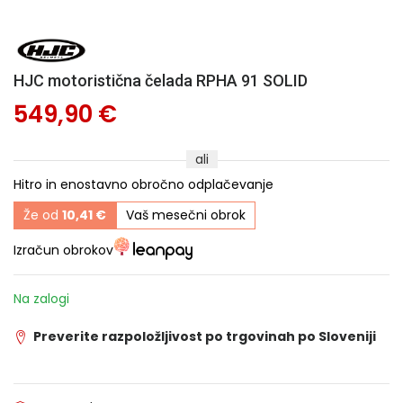
HJC motoristična čelada RPHA 91 SOLID
549,90 €
ali
Hitro in enostavno obročno odplačevanje
Že od
10,41 €
Vaš mesečni obrok
Izračun obrokov
Na zalogi
Preverite razpoložljivost po trgovinah po Sloveniji