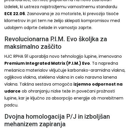
izdelek, ki ustreza najstrožjemu varnostnemu standardu
ECE 22.06
. Zasnovana je za motoriste, ki prevozijo tisoče
kilometrov in pri tem ne želijo sklepati kompromisov med
udobjem odprte čelade in varnostjo zaprte.
Revolucionarna P.I.M. Evo školjka za
maksimalno zaščito
HJC RPHA 91 uporablja novo tehnologijo lupine, imenovano
Premium Integrated Matrix (P.I.M.) Evo
. Ta napredna
mešanica materialov vključuje karbonsko-aramidna vlakna,
ogljikova vlakna, steklena vlakna in celo naravna lanena
vlakna. Takšna sestava omogoča
izjemno odpornost na
udarce
ob ohranjanju nizke teže in povečani prožnosti
lupine, kar je ključno za absorpcijo energije ob morebitnem
padcu.
Dvojna homologacija P/J in izboljšan
mehanizem zapiranja