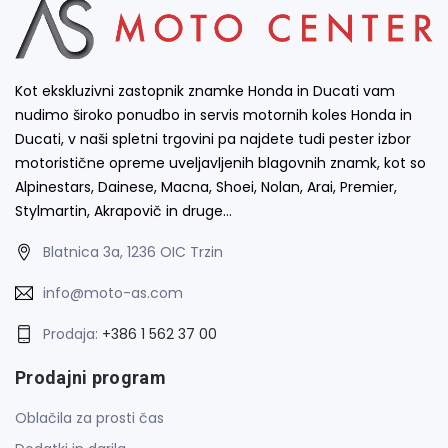
Kot ekskluzivni zastopnik znamke Honda in Ducati vam
nudimo široko ponudbo in servis motornih koles Honda in
Ducati, v naši spletni trgovini pa najdete tudi pester izbor
motoristične opreme uveljavljenih blagovnih znamk, kot so
Alpinestars, Dainese, Macna, Shoei, Nolan, Arai, Premier,
Stylmartin, Akrapovič in druge…
Blatnica 3a, 1236 OIC Trzin
info@moto-as.com
Prodaja:
+386 1 562 37 00
Prodajni program
Oblačila za prosti čas