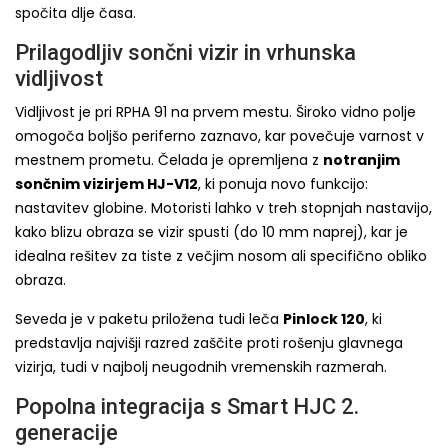
spočita dlje časa.
Prilagodljiv sončni vizir in vrhunska
vidljivost
Vidljivost je pri RPHA 91 na prvem mestu. Široko vidno polje
omogoča boljšo periferno zaznavo, kar povečuje varnost v
mestnem prometu. Čelada je opremljena z
notranjim
sončnim vizirjem HJ-V12
, ki ponuja novo funkcijo:
nastavitev globine. Motoristi lahko v treh stopnjah nastavijo,
kako blizu obraza se vizir spusti (do 10 mm naprej), kar je
idealna rešitev za tiste z večjim nosom ali specifično obliko
obraza.
Seveda je v paketu priložena tudi leča
Pinlock 120
, ki
predstavlja najvišji razred zaščite proti rošenju glavnega
vizirja, tudi v najbolj neugodnih vremenskih razmerah.
Popolna integracija s Smart HJC 2.
generacije