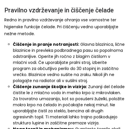
Pravilno vzdrževanje in čiščenje čelade
Redno in pravilno vzdrževanje ohranja vse varnostne ter
higienske funkcije čelade. Pri čiščenju vedno uporabljajte
nežne metode.
Čiščenje in pranje notranjosti:
Glavna blazinica, lične
blazinice in prevleka podbradnega pasu so popolnoma
odstranljive. Operite jih ročno z blagim čistilom v
mlačni vodi. Če uporabljate pralni stroj, izberite
program za občutljivo perilo do 30 stopinj in zaščitno
vrečko. Blazinice vedno sušite na zraku. Nikoli jih ne
polagajte na radiator ali v sušilni stroj.
Čiščenje zunanje školjke in vizirja:
Zunanji del čelade
čistite le z mlačno vodo in mehko krpo iz mikrovlaken.
Za trovratno umazanijo, kot so posušeni žuželki, položite
mokro krpo na čelado in počakajte nekaj minut. Ne
uporabljajte čistil za steklo, bencina ali drugih
agresivnih topil. Ti materiali lahko trajno poškodujejo
strukturo lupine in zaščitne premaze vizirja.
Nega tesnil in mehanizmov:
Gumijasto tesnilo okoli