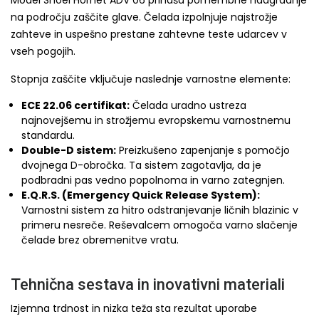
na področju zaščite glave. Čelada izpolnjuje najstrožje
zahteve in uspešno prestane zahtevne teste udarcev v
vseh pogojih.
Stopnja zaščite vključuje naslednje varnostne elemente:
ECE 22.06 certifikat:
Čelada uradno ustreza
najnovejšemu in strožjemu evropskemu varnostnemu
standardu.
Double-D sistem:
Preizkušeno zapenjanje s pomočjo
dvojnega D-obročka. Ta sistem zagotavlja, da je
podbradni pas vedno popolnoma in varno zategnjen.
E.Q.R.S. (Emergency Quick Release System):
Varnostni sistem za hitro odstranjevanje ličnih blazinic v
primeru nesreče. Reševalcem omogoča varno slačenje
čelade brez obremenitve vratu.
Tehnična sestava in inovativni materiali
Izjemna trdnost in nizka teža sta rezultat uporabe