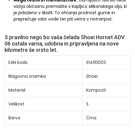
vizirja občasno premažite s kapljico silikonskega olja, ki
je priloženo v škatli. To ohranja prožnost gume in
preprečuje vdor vode ter piš vetra v notranjost.
S pravilno nego bo vaša čelada Shoei Hornet ADV
06 ostala varna, udobna in pripravljena na nove
kilometre še vrsto let.
EAN koda
S14110003
Blagovna znamka
Shoei
Material
Kompozit
Velikost
S
Barva
Črna