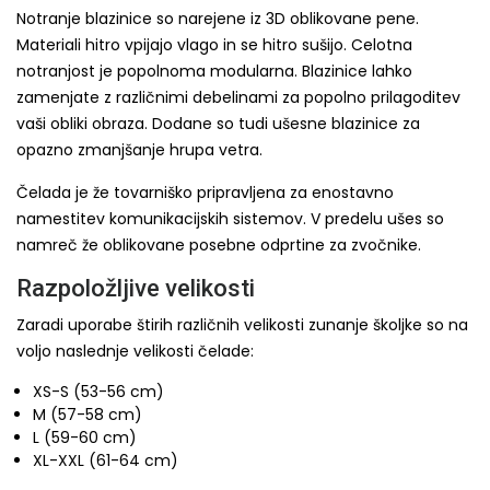
Notranje blazinice so narejene iz 3D oblikovane pene.
Materiali hitro vpijajo vlago in se hitro sušijo. Celotna
notranjost je popolnoma modularna. Blazinice lahko
zamenjate z različnimi debelinami za popolno prilagoditev
vaši obliki obraza. Dodane so tudi ušesne blazinice za
opazno zmanjšanje hrupa vetra.
Čelada je že tovarniško pripravljena za enostavno
namestitev komunikacijskih sistemov. V predelu ušes so
namreč že oblikovane posebne odprtine za zvočnike.
Razpoložljive velikosti
Zaradi uporabe štirih različnih velikosti zunanje školjke so na
voljo naslednje velikosti čelade:
XS-S (53-56 cm)
M (57-58 cm)
L (59-60 cm)
XL-XXL (61-64 cm)