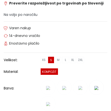
Preverite razpoložljivost po trgovinah po Sloveniji
Na voljo po naročilu
Varen nakup
14-dnevno vračilo
Enostavno plačilo
Velikost:
XS
M
L
XL
2XL
S
Material:
KOMPOZIT
Barva: