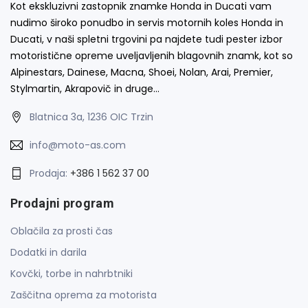
Kot ekskluzivni zastopnik znamke Honda in Ducati vam
nudimo široko ponudbo in servis motornih koles Honda in
Ducati, v naši spletni trgovini pa najdete tudi pester izbor
motoristične opreme uveljavljenih blagovnih znamk, kot so
Alpinestars, Dainese, Macna, Shoei, Nolan, Arai, Premier,
Stylmartin, Akrapovič in druge…
Blatnica 3a, 1236 OIC Trzin
info@moto-as.com
Prodaja:
+386 1 562 37 00
Prodajni program
Oblačila za prosti čas
Dodatki in darila
Kovčki, torbe in nahrbtniki
Zaščitna oprema za motorista