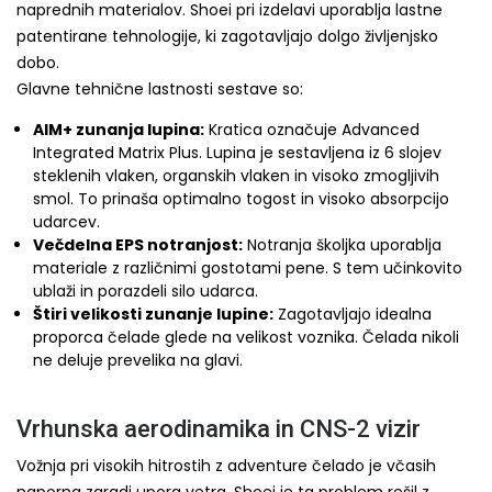
naprednih materialov. Shoei pri izdelavi uporablja lastne
patentirane tehnologije, ki zagotavljajo dolgo življenjsko
dobo.
Glavne tehnične lastnosti sestave so:
AIM+ zunanja lupina:
Kratica označuje Advanced
Integrated Matrix Plus. Lupina je sestavljena iz 6 slojev
steklenih vlaken, organskih vlaken in visoko zmogljivih
smol. To prinaša optimalno togost in visoko absorpcijo
udarcev.
Večdelna EPS notranjost:
Notranja školjka uporablja
materiale z različnimi gostotami pene. S tem učinkovito
ublaži in porazdeli silo udarca.
Štiri velikosti zunanje lupine:
Zagotavljajo idealna
proporca čelade glede na velikost voznika. Čelada nikoli
ne deluje prevelika na glavi.
Vrhunska aerodinamika in CNS-2 vizir
Vožnja pri visokih hitrostih z adventure čelado je včasih
naporna zaradi upora vetra. Shoei je ta problem rešil z