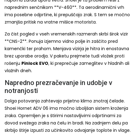
naprednim senčnikom **V-460**. Ta aerodinamični vrh
ima posebne odprtine, ki prepuščajo zrak. S tem se močno
zmanjša pritisk na vratne mišice motorista.
Za čist pogled v vseh vremenskih razmerah skrbi širok vizir
**CNS-2**. Ponuja izjemno vidno polje in zaščito pred
kamenčki ter prahom. Menjava vizirja je hitra in enostavna
brez uporabe orodja. V paketu prejmete tudi vložek proti
rošenju
Pinlock EVO
, ki preprečuje zameglitev v hladnih ali
vlažnih dneh.
Napredno prezračevanje in udobje v
notranjosti
Dolga potovanja zahtevajo prijetno klimo znotraj čelade.
Shoei Hornet ADV 06 ima močno izboljšan sistem kroženja
zraka. Opremljen je s štirimi nastavljivimi odprtinami za
dovod svežega zraka na čelu in bradi. Na zadnjem delu pa
skrbijo štirje izpusti za učinkovito odvajanje toplote in vlage.