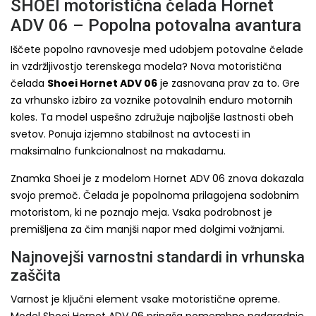
SHOEI motoristična čelada Hornet
ADV 06 – Popolna potovalna avantura
Iščete popolno ravnovesje med udobjem potovalne čelade
in vzdržljivostjo terenskega modela? Nova motoristična
čelada
Shoei Hornet ADV 06
je zasnovana prav za to. Gre
za vrhunsko izbiro za voznike potovalnih enduro motornih
koles. Ta model uspešno združuje najboljše lastnosti obeh
svetov. Ponuja izjemno stabilnost na avtocesti in
maksimalno funkcionalnost na makadamu.
Znamka Shoei je z modelom Hornet ADV 06 znova dokazala
svojo premoč. Čelada je popolnoma prilagojena sodobnim
motoristom, ki ne poznajo meja. Vsaka podrobnost je
premišljena za čim manjši napor med dolgimi vožnjami.
Najnovejši varnostni standardi in vrhunska
zaščita
Varnost je ključni element vsake motoristične opreme.
Model Shoei Hornet ADV 06 prinaša pomembne nadgradnje