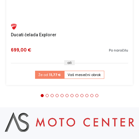
Ducati čelada Explorer
699,00 €
Po naročilu
ali
Že od
11,77 €
Vaš mesečni obrok