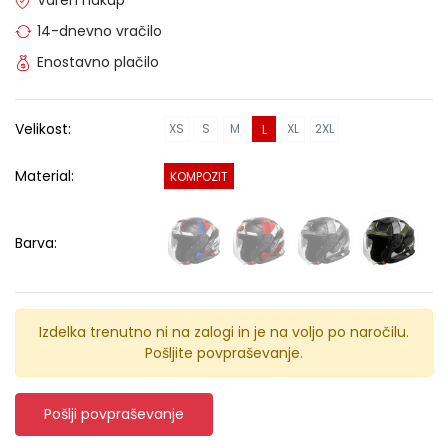
14-dnevno vračilo
Enostavno plačilo
Velikost:
XS
S
M
XL
2XL
L
Material:
KOMPOZIT
Barva:
Izdelka trenutno ni na zalogi in je na voljo po naročilu.
Pošljite povpraševanje.
Pošlji povpraševanje