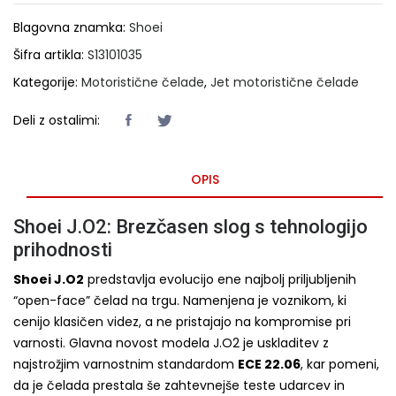
Blagovna znamka:
Shoei
Šifra artikla:
S13101035
Kategorije:
Motoristične čelade
,
Jet motoristične čelade
Deli z ostalimi:
OPIS
Shoei J.O2: Brezčasen slog s tehnologijo
prihodnosti
Shoei J.O2
predstavlja evolucijo ene najbolj priljubljenih
“open-face” čelad na trgu. Namenjena je voznikom, ki
cenijo klasičen videz, a ne pristajajo na kompromise pri
varnosti. Glavna novost modela J.O2 je uskladitev z
najstrožjim varnostnim standardom
ECE 22.06
, kar pomeni,
da je čelada prestala še zahtevnejše teste udarcev in