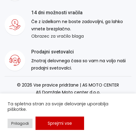
14 dni možnosti vračila
Če z izdelkom ne boste zadovoljni, ga lahko
vrnete brezplačno.
Obrazec za vračilo blaga
Prodajni svetovalci
Znotraj delovnega časa so vam na voljo naši
prodajni svetovalci.
© 2026 Vse pravice pridržane | AS MOTO CENTER
AS Domžale Moto center d.o.o.
Izdelava spletne strani:
RSMT
Ta spletna stran za svoje delovanje uporablja
piškotke.
Sprejmi vse
Prilagodi