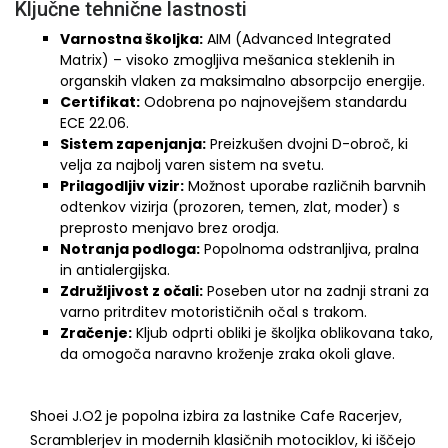
Ključne tehnične lastnosti
Varnostna školjka:
AIM (Advanced Integrated
Matrix) – visoko zmogljiva mešanica steklenih in
organskih vlaken za maksimalno absorpcijo energije.
Certifikat:
Odobrena po najnovejšem standardu
ECE 22.06.
Sistem zapenjanja:
Preizkušen dvojni D-obroč, ki
velja za najbolj varen sistem na svetu.
Prilagodljiv vizir:
Možnost uporabe različnih barvnih
odtenkov vizirja (prozoren, temen, zlat, moder) s
preprosto menjavo brez orodja.
Notranja podloga:
Popolnoma odstranljiva, pralna
in antialergijska.
Združljivost z očali:
Poseben utor na zadnji strani za
varno pritrditev motorističnih očal s trakom.
Zračenje:
Kljub odprti obliki je školjka oblikovana tako,
da omogoča naravno kroženje zraka okoli glave.
Shoei J.O2 je popolna izbira za lastnike Cafe Racerjev,
Scramblerjev in modernih klasičnih motociklov, ki iščejo