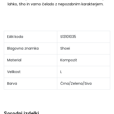
lahko, tiho in varno čelado z nepozabnim karakterjem.
EAN koda
S13101035
Blagovna znamka
Shoei
Material
Kompozit
Velikost
L
Barva
Črna/Zelena/Siva
Sorodni izdelki