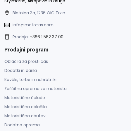
Stylmartin, Akrapovič in druge…
Blatnica 3a, 1236 OIC Trzin
info@moto-as.com
Prodaja:
+386 1 562 37 00
Prodajni program
Oblačila za prosti čas
Dodatki in darila
Kovčki, torbe in nahrbtniki
Zaščitna oprema za motorista
Motoristične čelade
Motoristična oblačila
Motoristična obutev
Dodatna oprema