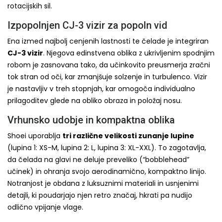
rotacijskih sil.
Izpopolnjen CJ-3 vizir za popoln vid
Ena izmed najbolj cenjenih lastnosti te čelade je integriran
CJ-3 vizir
. Njegova edinstvena oblika z ukrivljenim spodnjim
robom je zasnovana tako, da učinkovito preusmerja zračni
tok stran od oči, kar zmanjšuje solzenje in turbulenco. Vizir
je nastavljiv v treh stopnjah, kar omogoča individualno
prilagoditev glede na obliko obraza in položaj nosu.
Vrhunsko udobje in kompaktna oblika
Shoei uporablja
tri različne velikosti zunanje lupine
(lupina 1: XS-M, lupina 2: L, lupina 3: XL-XXL). To zagotavlja,
da čelada na glavi ne deluje preveliko (“bobblehead”
učinek) in ohranja svojo aerodinamično, kompaktno linijo.
Notranjost je obdana z luksuznimi materiali in usnjenimi
detajli, ki poudarjajo njen retro značaj, hkrati pa nudijo
odlično vpijanje vlage.