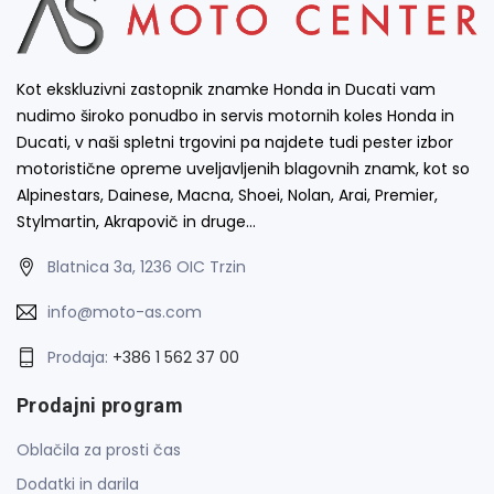
Kot ekskluzivni zastopnik znamke Honda in Ducati vam
nudimo široko ponudbo in servis motornih koles Honda in
Ducati, v naši spletni trgovini pa najdete tudi pester izbor
motoristične opreme uveljavljenih blagovnih znamk, kot so
Alpinestars, Dainese, Macna, Shoei, Nolan, Arai, Premier,
Stylmartin, Akrapovič in druge…
Blatnica 3a, 1236 OIC Trzin
info@moto-as.com
Prodaja:
+386 1 562 37 00
Prodajni program
Oblačila za prosti čas
Dodatki in darila