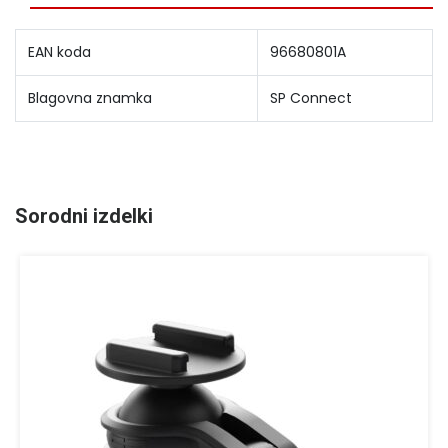
EAN koda
96680801A
Blagovna znamka
SP Connect
Sorodni izdelki