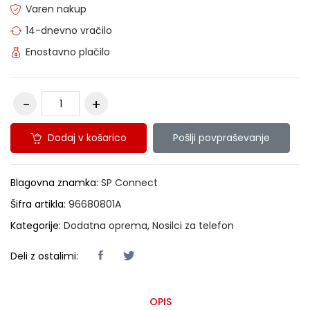
Varen nakup
14-dnevno vračilo
Enostavno plačilo
Dodaj v košarico
Pošlji povpraševanje
Blagovna znamka:
SP Connect
Šifra artikla:
96680801A
Kategorije:
Dodatna oprema
,
Nosilci za telefon
Deli z ostalimi:
OPIS