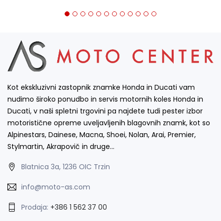
Kot ekskluzivni zastopnik znamke Honda in Ducati vam
nudimo široko ponudbo in servis motornih koles Honda in
Ducati, v naši spletni trgovini pa najdete tudi pester izbor
motoristične opreme uveljavljenih blagovnih znamk, kot so
Alpinestars, Dainese, Macna, Shoei, Nolan, Arai, Premier,
Stylmartin, Akrapovič in druge…
Blatnica 3a, 1236 OIC Trzin
info@moto-as.com
Prodaja:
+386 1 562 37 00