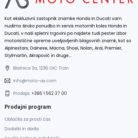
Kot ekskluzivni zastopnik znamke Honda in Ducati vam
nudimo široko ponudbo in servis motornih koles Honda in
Ducati, v naši spletni trgovini pa najdete tudi pester izbor
motoristične opreme uveljavljenih blagovnih znamk, kot so
Alpinestars, Dainese, Macna, Shoei, Nolan, Arai, Premier,
Stylmartin, Akrapovič in druge…
Blatnica 3a, 1236 OIC Trzin
info@moto-as.com
Prodaja:
+386 1 562 37 00
Prodajni program
Oblačila za prosti čas
Dodatki in darila