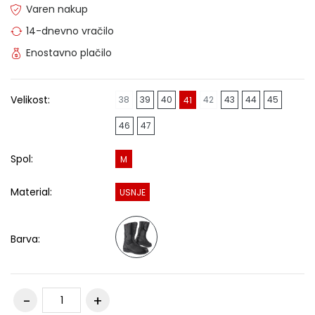
Varen nakup
14-dnevno vračilo
Enostavno plačilo
Velikost:
38
39
40
42
43
44
45
41
46
47
Spol:
M
Material:
USNJE
Barva: