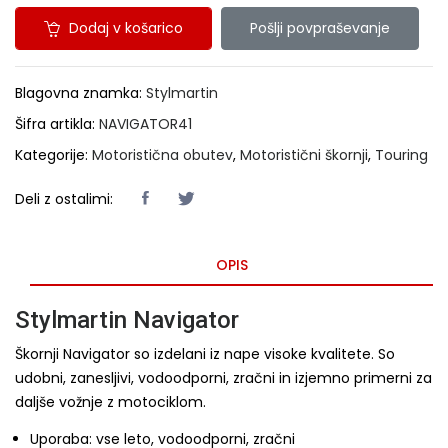
Dodaj v košarico
Pošlji povpraševanje
Blagovna znamka:
Stylmartin
Šifra artikla:
NAVIGATOR41
Kategorije:
Motoristična obutev
,
Motoristični škornji
,
Touring
Deli z ostalimi:
OPIS
Stylmartin Navigator
Škornji Navigator so izdelani iz nape visoke kvalitete. So
udobni, zanesljivi, vodoodporni, zračni in izjemno primerni za
daljše vožnje z motociklom.
Uporaba: vse leto, vodoodporni, zračni