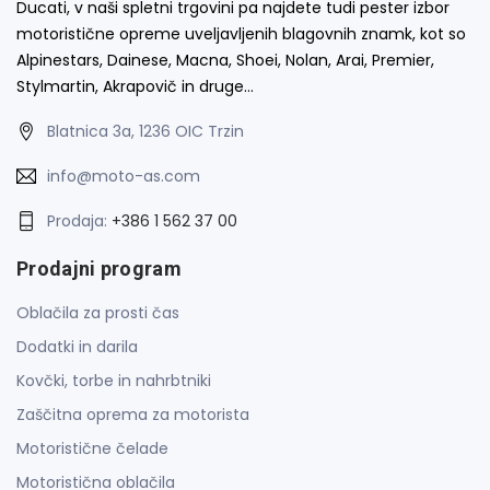
Ducati, v naši spletni trgovini pa najdete tudi pester izbor
motoristične opreme uveljavljenih blagovnih znamk, kot so
Alpinestars, Dainese, Macna, Shoei, Nolan, Arai, Premier,
Stylmartin, Akrapovič in druge…
Blatnica 3a, 1236 OIC Trzin
info@moto-as.com
Prodaja:
+386 1 562 37 00
Prodajni program
Oblačila za prosti čas
Dodatki in darila
Kovčki, torbe in nahrbtniki
Zaščitna oprema za motorista
Motoristične čelade
Motoristična oblačila