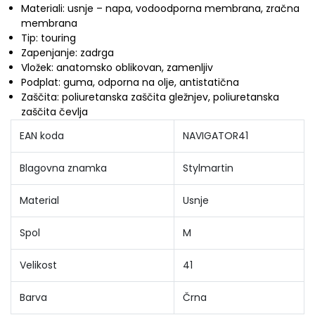
Materiali: usnje – napa, vodoodporna membrana, zračna
membrana
Tip: touring
Zapenjanje: zadrga
Vložek: anatomsko oblikovan, zamenljiv
Podplat: guma, odporna na olje, antistatična
Zaščita: poliuretanska zaščita gležnjev, poliuretanska
zaščita čevlja
EAN koda
NAVIGATOR41
Blagovna znamka
Stylmartin
Material
Usnje
Spol
M
Velikost
41
Barva
Črna