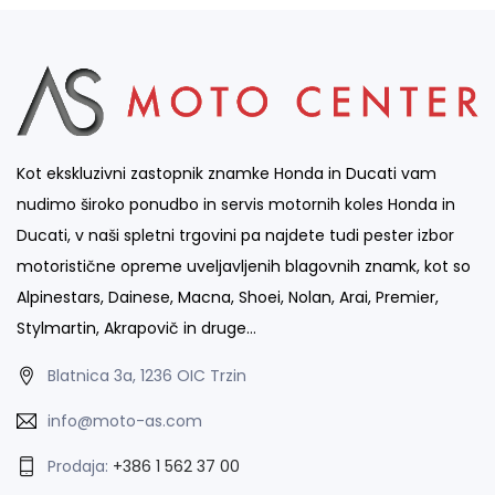
Kot ekskluzivni zastopnik znamke Honda in Ducati vam
nudimo široko ponudbo in servis motornih koles Honda in
Ducati, v naši spletni trgovini pa najdete tudi pester izbor
motoristične opreme uveljavljenih blagovnih znamk, kot so
Alpinestars, Dainese, Macna, Shoei, Nolan, Arai, Premier,
Stylmartin, Akrapovič in druge…
Blatnica 3a, 1236 OIC Trzin
info@moto-as.com
Prodaja:
+386 1 562 37 00