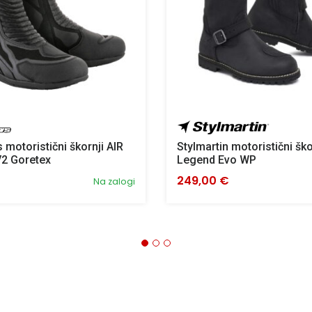
 motoristični škornji AIR
Stylmartin motoristični ško
V2 Goretex
Legend Evo WP
249,00 €
Na zalogi