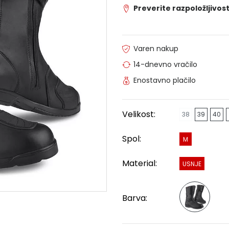
Preverite razpoložljivost
Varen nakup
14-dnevno vračilo
Enostavno plačilo
Velikost:
38
39
40
Spol:
M
Material:
USNJE
Barva: