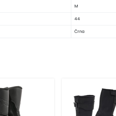
M
44
Črna