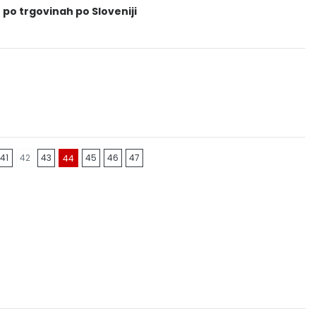
 po trgovinah po Sloveniji
41
42
43
45
46
47
44