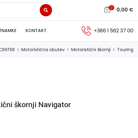
0
0,00
€
+386 1 562 37 00
ZNAMKE
KONTAKT
CENTER
Motoristična obutev
Motoristični škornji
Touring
ični škornji Navigator