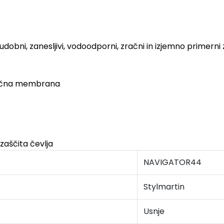
 udobni, zanesljivi, vodoodporni, zračni in izjemno primerni
račna membrana
zaščita čevlja
NAVIGATOR44
Stylmartin
Usnje