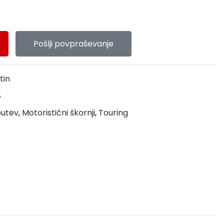
Pošlji povpraševanje
tin
4
butev
,
Motoristični škornji
,
Touring