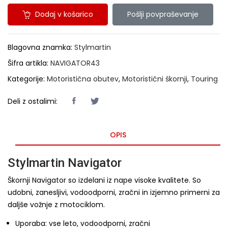
Dodaj v košarico
Pošlji povpraševanje
Blagovna znamka:
Stylmartin
Šifra artikla:
NAVIGATOR43
Kategorije:
Motoristična obutev
,
Motoristični škornji
,
Touring
Deli z ostalimi:
OPIS
Stylmartin Navigator
Škornji Navigator so izdelani iz nape visoke kvalitete. So
udobni, zanesljivi, vodoodporni, zračni in izjemno primerni za
daljše vožnje z motociklom.
Uporaba: vse leto, vodoodporni, zračni