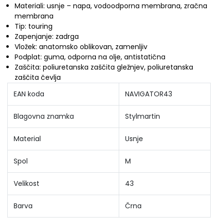
Materiali: usnje – napa, vodoodporna membrana, zračna
membrana
Tip: touring
Zapenjanje: zadrga
Vložek: anatomsko oblikovan, zamenljiv
Podplat: guma, odporna na olje, antistatična
Zaščita: poliuretanska zaščita gležnjev, poliuretanska
zaščita čevlja
EAN koda
NAVIGATOR43
Blagovna znamka
Stylmartin
Material
Usnje
Spol
M
Velikost
43
Barva
Črna