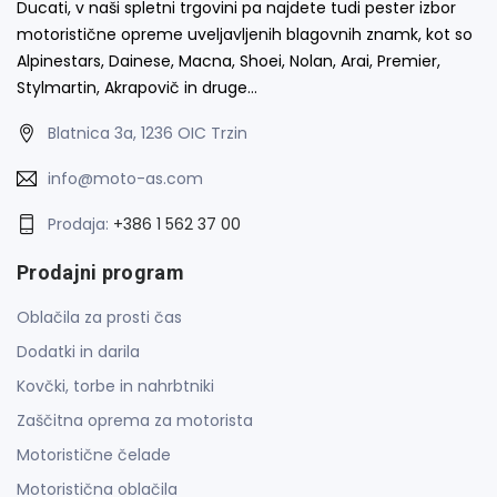
Ducati, v naši spletni trgovini pa najdete tudi pester izbor
motoristične opreme uveljavljenih blagovnih znamk, kot so
Alpinestars, Dainese, Macna, Shoei, Nolan, Arai, Premier,
Stylmartin, Akrapovič in druge…
Blatnica 3a, 1236 OIC Trzin
info@moto-as.com
Prodaja:
+386 1 562 37 00
Prodajni program
Oblačila za prosti čas
Dodatki in darila
Kovčki, torbe in nahrbtniki
Zaščitna oprema za motorista
Motoristične čelade
Motoristična oblačila