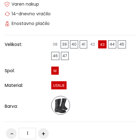
Varen nakup
14-dnevno vračilo
Enostavno plačilo
Velikost:
38
39
40
41
42
44
45
43
46
47
Spol:
M
Material:
USNJE
Barva: