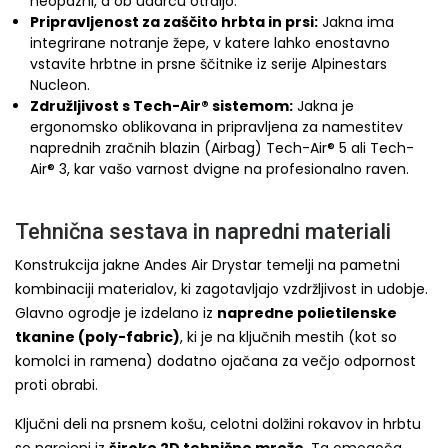
neopazni, a ob udarcu otrdijo.
Pripravljenost za zaščito hrbta in prsi:
Jakna ima
integrirane notranje žepe, v katere lahko enostavno
vstavite hrbtne in prsne ščitnike iz serije Alpinestars
Nucleon.
Združljivost s Tech-Air® sistemom:
Jakna je
ergonomsko oblikovana in pripravljena za namestitev
naprednih zračnih blazin (Airbag) Tech-Air® 5 ali Tech-
Air® 3, kar vašo varnost dvigne na profesionalno raven.
Tehnična sestava in napredni materiali
Konstrukcija jakne Andes Air Drystar temelji na pametni
kombinaciji materialov, ki zagotavljajo vzdržljivost in udobje.
Glavno ogrodje je izdelano iz
napredne polietilenske
tkanine (poly-fabric)
, ki je na ključnih mestih (kot so
komolci in ramena) dodatno ojačana za večjo odpornost
proti obrabi.
Ključni deli na prsnem košu, celotni dolžini rokavov in hrbtu