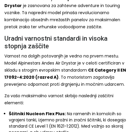
Drystar
je zasnovana za zahtevne adventure in touring
voznike. Ta napredni model prinaša revolucionarno
kombinacijo obsežnih mrežastih panelov za maksimalen
pretok zraka ter vrhunske vodoodporne zaščite.
Uradni varnostni standardi in visoka
stopnja zaščite
Varnost na dolgih potovanjih je vedno na prvem mestu.
Model Alpinestars Andes Air Drystar je v celoti certificiran v
skladu s strogim evropskim standardom
CE Category II EN
17092-4:2020 (razred A)
. To motoristom zagotavlja
preverjeno odpornost proti drgnjenju in močnim udarcem.
Za vašo maksimalno varnost skrbijo naslednji zaščitni
elementi:
Ščitniki Nucleon Flex Plus:
Na ramenih in komolcih so
vgrajeni tanki, izjemno prožni in zračni ščitniki, ki dosegajo
standard CE Level 1 (EN 1621-1:2012). Med vožnjo so skoraj