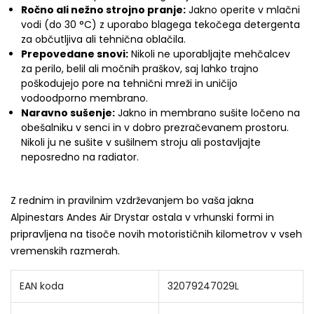
Ročno ali nežno strojno pranje:
Jakno operite v mlačni
vodi (do 30 °C) z uporabo blagega tekočega detergenta
za občutljiva ali tehnična oblačila.
Prepovedane snovi:
Nikoli ne uporabljajte mehčalcev
za perilo, belil ali močnih praškov, saj lahko trajno
poškodujejo pore na tehnični mreži in uničijo
vodoodporno membrano.
Naravno sušenje:
Jakno in membrano sušite ločeno na
obešalniku v senci in v dobro prezračevanem prostoru.
Nikoli ju ne sušite v sušilnem stroju ali postavljajte
neposredno na radiator.
Z rednim in pravilnim vzdrževanjem bo vaša jakna
Alpinestars Andes Air Drystar ostala v vrhunski formi in
pripravljena na tisoče novih motorističnih kilometrov v vseh
vremenskih razmerah.
EAN koda
32079247029L