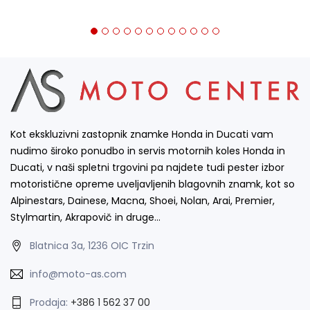
Kot ekskluzivni zastopnik znamke Honda in Ducati vam
nudimo široko ponudbo in servis motornih koles Honda in
Ducati, v naši spletni trgovini pa najdete tudi pester izbor
motoristične opreme uveljavljenih blagovnih znamk, kot so
Alpinestars, Dainese, Macna, Shoei, Nolan, Arai, Premier,
Stylmartin, Akrapovič in druge…
Blatnica 3a, 1236 OIC Trzin
info@moto-as.com
Prodaja:
+386 1 562 37 00