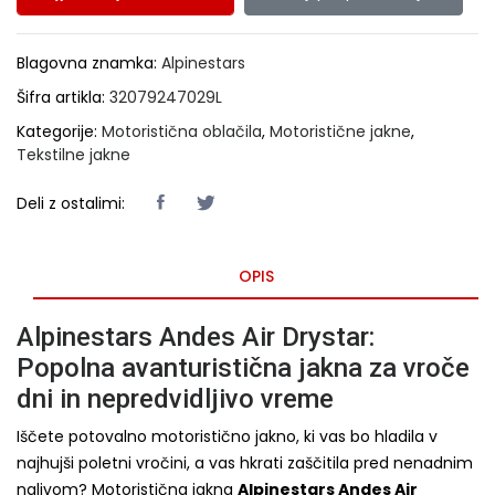
Blagovna znamka:
Alpinestars
Šifra artikla:
32079247029L
Kategorije:
Motoristična oblačila
,
Motoristične jakne
,
Tekstilne jakne
Deli z ostalimi:
OPIS
Alpinestars Andes Air Drystar:
Popolna avanturistična jakna za vroče
dni in nepredvidljivo vreme
Iščete potovalno motoristično jakno, ki vas bo hladila v
najhujši poletni vročini, a vas hkrati zaščitila pred nenadnim
nalivom? Motoristična jakna
Alpinestars Andes Air