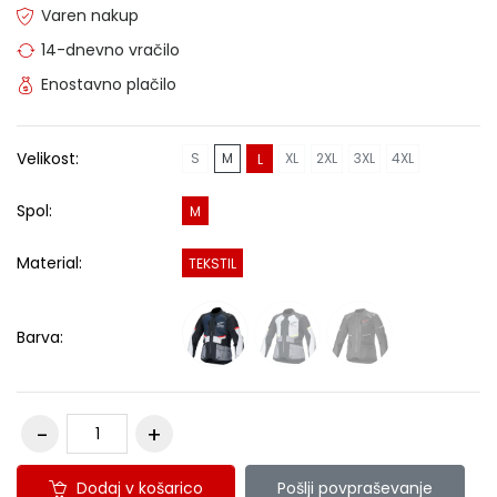
Varen nakup
14-dnevno vračilo
Enostavno plačilo
Velikost:
S
M
XL
2XL
3XL
4XL
L
Spol:
M
Material:
TEKSTIL
Barva:
Dodaj v košarico
Pošlji povpraševanje