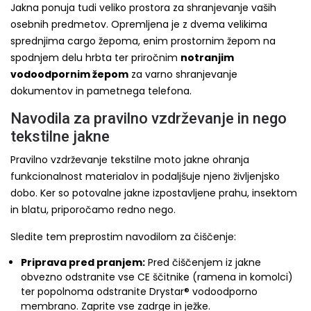
Jakna ponuja tudi veliko prostora za shranjevanje vaših
osebnih predmetov. Opremljena je z dvema velikima
sprednjima cargo žepoma, enim prostornim žepom na
spodnjem delu hrbta ter priročnim
notranjim
vodoodpornim žepom
za varno shranjevanje
dokumentov in pametnega telefona.
Navodila za pravilno vzdrževanje in nego
tekstilne jakne
Pravilno vzdrževanje tekstilne moto jakne ohranja
funkcionalnost materialov in podaljšuje njeno življenjsko
dobo. Ker so potovalne jakne izpostavljene prahu, insektom
in blatu, priporočamo redno nego.
Sledite tem preprostim navodilom za čiščenje:
Priprava pred pranjem:
Pred čiščenjem iz jakne
obvezno odstranite vse CE ščitnike (ramena in komolci)
ter popolnoma odstranite Drystar® vodoodporno
membrano. Zaprite vse zadrge in ježke.