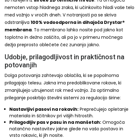
so narejeni iz
široke 2D tehnične mreže
. Ta omogoča
nemoten vstop hladnega zraka, ki učinkovito hladi vaše telo
med vožnjo v vročih dneh. V notranjosti pa se skriva
odstranljiva
100% vodoodporna in dihajoča Drystar®
membrana
. To membrano lahko nosite pod jakno kot
toplotno in dežno zaščito, ali pa jo v primeru močnega
dežja preprosto oblečete čez zunanjo jakno.
Udobje, prilagodljivost in praktičnost na
potovanjih
Dolga potovanja zahtevajo oblačila, ki se popolnoma
prilagajajo telesu. Jakna ima predoblikovane rokave, ki
zmanjšujejo utrujenost rok med vožnjo. Za optimalno
prileganje poskrbijo številni sistemi za regulacijo širine:
Nastavljivi pasovi na rokavih:
Preprečujejo opletanje
materiala in ščitnikov pri višjih hitrostih.
Prilagodljiv pas v pasu in na manšetah:
Omogoča
natančno nastavitev jakne glede na vašo postavo in
vrsto rokavic, ki jih nosite.