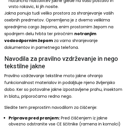
natančno nastavitev jakne glede na vašo postavo in
vrsto rokavic, ki jih nosite.
Jakna ponuja tudi veliko prostora za shranjevanje vaših
osebnih predmetov. Opremljena je z dvema velikima
sprednjima cargo žepoma, enim prostornim žepom na
spodnjem delu hrbta ter priročnim
notranjim
vodoodpornim žepom
za varno shranjevanje
dokumentov in pametnega telefona.
Navodila za pravilno vzdrževanje in nego
tekstilne jakne
Pravilno vzdrževanje tekstilne moto jakne ohranja
funkcionalnost materialov in podaljšuje njeno življenjsko
dobo. Ker so potovalne jakne izpostavljene prahu, insektom
in blatu, priporočamo redno nego.
Sledite tem preprostim navodilom za čiščenje:
Priprava pred pranjem:
Pred čiščenjem iz jakne
obvezno odstranite vse CE ščitnike (ramena in komolci)