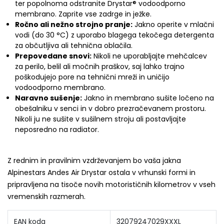
ter popolnoma odstranite Drystar® vodoodporno
membrano. Zaprite vse zadrge in ježke.
Ročno ali nežno strojno pranje:
Jakno operite v mlačni
vodi (do 30 °C) z uporabo blagega tekočega detergenta
za občutljiva ali tehnična oblačila.
Prepovedane snovi:
Nikoli ne uporabljajte mehčalcev
za perilo, belil ali močnih praškov, saj lahko trajno
poškodujejo pore na tehnični mreži in uničijo
vodoodporno membrano.
Naravno sušenje:
Jakno in membrano sušite ločeno na
obešalniku v senci in v dobro prezračevanem prostoru.
Nikoli ju ne sušite v sušilnem stroju ali postavljajte
neposredno na radiator.
Z rednim in pravilnim vzdrževanjem bo vaša jakna
Alpinestars Andes Air Drystar ostala v vrhunski formi in
pripravljena na tisoče novih motorističnih kilometrov v vseh
vremenskih razmerah.
EAN koda
32079247029XXXL