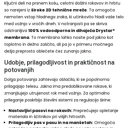
Ključni deli na prsnem košu, celotni dolžini rokavov in hrbtu
so narejeni iz
široke 2D tehnične mreže
. Ta omogoča
nemoten vstop hladnega zraka, ki učinkovito hladi vaše telo
med vožnjo v vročih dneh. V notranjosti pa se skriva
odstranljiva
100% vodoodporna in dihajoča Drystar®
membrana
. To membrano lahko nosite pod jakno kot
toplotno in dežno zaščito, ali pa jo v primeru močnega
dežja preprosto oblečete čez zunanjo jakno.
Udobje, prilagodljivost in praktičnost na
potovanjih
Dolga potovanja zahtevajo oblačila, ki se popolnoma
prilagajajo telesu. Jakna ima predoblikovane rokave, ki
zmanjšujejo utrujenost rok med vožnjo. Za optimalno
prileganje poskrbijo številni sistemi za regulacijo širine:
Nastavljivi pasovi na rokavih:
Preprečujejo opletanje
materiala in ščitnikov pri višjih hitrostih.
Prilagodljiv pas v pasu in na manšetah:
Omogoča