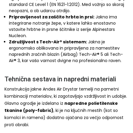
standard CE Level 1 (EN 1621-1:2012). Med vožnjo so skoraj
neopazni, a ob udarcu otrdijo.
Pripravljenost za zaščito hrbta in prsi:
Jakna ima
integrirane notranje žepe, v katere lahko enostavno
vstavite hrbtne in prsne ščitnike iz serije Alpinestars
Nucleon.
Združljivost s Tech-Air® sistemom:
Jakna je
ergonomsko oblikovana in pripravljena za namestitev
naprednih zračnih blazin (Airbag) Tech-Air® 5 ali Tech-
Air® 3, kar vašo varnost dvigne na profesionalno raven.
Tehnična sestava in napredni materiali
Konstrukcija jakne Andes Air Drystar temelji na pametni
kombinaciji materialov, ki zagotavljajo vzdržljivost in udobje.
Glavno ogrodje je izdelano iz
napredne polietilenske
tkanine (poly-fabric)
, ki je na ključnih mestih (kot so
komolci in ramena) dodatno ojačana za večjo odpornost
proti obrabi.