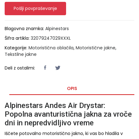
Pošlji povpraševanje
Blagovna znamka:
Alpinestars
Šifra artikla:
32079247029XXXL
Kategorije:
Motoristična oblačila
,
Motoristične jakne
,
Tekstilne jakne
Deli z ostalimi:
OPIS
Alpinestars Andes Air Drystar:
Popolna avanturistična jakna za vroče
dni in nepredvidljivo vreme
Iščete potovalno motoristično jakno, ki vas bo hladila v