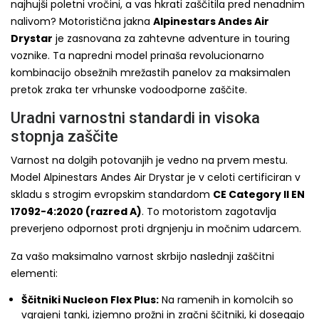
najhujši poletni vročini, a vas hkrati zaščitila pred nenadnim
nalivom? Motoristična jakna
Alpinestars Andes Air
Drystar
je zasnovana za zahtevne adventure in touring
voznike. Ta napredni model prinaša revolucionarno
kombinacijo obsežnih mrežastih panelov za maksimalen
pretok zraka ter vrhunske vodoodporne zaščite.
Uradni varnostni standardi in visoka
stopnja zaščite
Varnost na dolgih potovanjih je vedno na prvem mestu.
Model Alpinestars Andes Air Drystar je v celoti certificiran v
skladu s strogim evropskim standardom
CE Category II EN
17092-4:2020 (razred A)
. To motoristom zagotavlja
preverjeno odpornost proti drgnjenju in močnim udarcem.
Za vašo maksimalno varnost skrbijo naslednji zaščitni
elementi:
Ščitniki Nucleon Flex Plus:
Na ramenih in komolcih so
vgrajeni tanki, izjemno prožni in zračni ščitniki, ki dosegajo