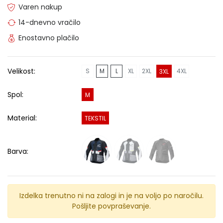
Varen nakup
14-dnevno vračilo
Enostavno plačilo
Velikost:
S
M
L
XL
2XL
4XL
3XL
Spol:
M
Material:
TEKSTIL
Barva:
Izdelka trenutno ni na zalogi in je na voljo po naročilu.
Pošljite povpraševanje.