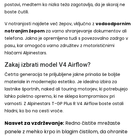
postavi, medtem ko nizka teža zagotavlja, da je skoraj ne
boste čutili.
V notranjosti najdete več žepov, vključno z
vodoodpornim
notranjim žepom
za varno shranjevanje dokumentov ali
telefona. Jakna je opremljena tudi s povezovalno zadrgo v
pasu, kar omogoča varno združitev z motorističnimi
hlačami Alpinestars.
Zakaj izbrati model V4 Airflow?
Četrta generacija te priljubljene jakne prinaša še boljše
materiale in modernejšo estetiko. Je idealna izbira za
lastnike športnih, naked ali touring motorjev, ki potrebujejo
lahko poletno opremo, ki ne sklepa kompromisov pri
varnosti. Z Alpinestars T-GP Plus R V4 Airflow boste ostali
hladni, ko bo na cesti vroče.
Nasvet za vzdrževanje:
Redno čistite mrežaste
panele z mehko krpo in blagim čistilom, da ohranite