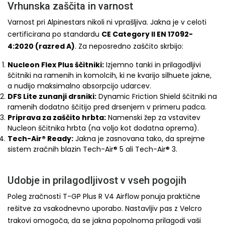
Vrhunska zaščita in varnost
Varnost pri Alpinestars nikoli ni vprašljiva. Jakna je v celoti
certificirana po standardu
CE Category II EN 17092-
4:2020 (razred A)
. Za neposredno zaščito skrbijo:
Nucleon Flex Plus ščitniki:
Izjemno tanki in prilagodljivi
ščitniki na ramenih in komolcih, ki ne kvarijo silhuete jakne,
a nudijo maksimalno absorpcijo udarcev.
DFS Lite zunanji drsniki:
Dynamic Friction Shield ščitniki na
ramenih dodatno ščitijo pred drsenjem v primeru padca.
Priprava za zaščito hrbta:
Namenski žep za vstavitev
Nucleon ščitnika hrbta (na voljo kot dodatna oprema).
Tech-Air® Ready:
Jakna je zasnovana tako, da sprejme
sistem zračnih blazin Tech-Air® 5 ali Tech-Air® 3.
Udobje in prilagodljivost v vseh pogojih
Poleg zračnosti T-GP Plus R V4 Airflow ponuja praktične
rešitve za vsakodnevno uporabo. Nastavljiv pas z Velcro
trakovi omogoča, da se jakna popolnoma prilagodi vaši