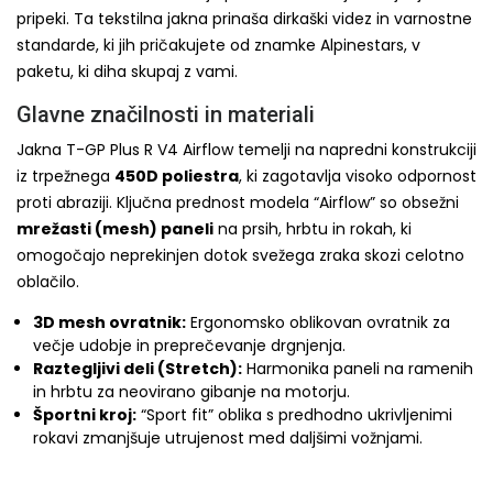
pripeki. Ta tekstilna jakna prinaša dirkaški videz in varnostne
standarde, ki jih pričakujete od znamke Alpinestars, v
paketu, ki diha skupaj z vami.
Glavne značilnosti in materiali
Jakna T-GP Plus R V4 Airflow temelji na napredni konstrukciji
iz trpežnega
450D poliestra
, ki zagotavlja visoko odpornost
proti abraziji. Ključna prednost modela “Airflow” so obsežni
mrežasti (mesh) paneli
na prsih, hrbtu in rokah, ki
omogočajo neprekinjen dotok svežega zraka skozi celotno
oblačilo.
3D mesh ovratnik:
Ergonomsko oblikovan ovratnik za
večje udobje in preprečevanje drgnjenja.
Raztegljivi deli (Stretch):
Harmonika paneli na ramenih
in hrbtu za neovirano gibanje na motorju.
Športni kroj:
“Sport fit” oblika s predhodno ukrivljenimi
rokavi zmanjšuje utrujenost med daljšimi vožnjami.