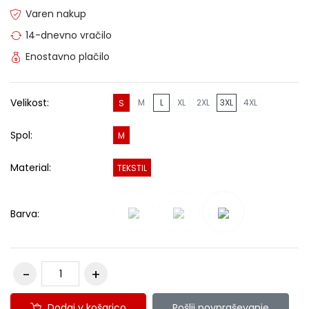
Varen nakup
14-dnevno vračilo
Enostavno plačilo
Velikost:
M
L
XL
2XL
3XL
4XL
S
Spol:
M
Material:
TEKSTIL
Barva:
Dodaj v košarico
Pošlji povpraševanje