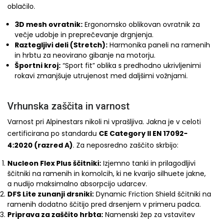
oblačilo.
3D mesh ovratnik:
Ergonomsko oblikovan ovratnik za
večje udobje in preprečevanje drgnjenja.
Raztegljivi deli (Stretch):
Harmonika paneli na ramenih
in hrbtu za neovirano gibanje na motorju.
Športni kroj:
“Sport fit” oblika s predhodno ukrivljenimi
rokavi zmanjšuje utrujenost med daljšimi vožnjami.
Vrhunska zaščita in varnost
Varnost pri Alpinestars nikoli ni vprašljiva. Jakna je v celoti
certificirana po standardu
CE Category II EN 17092-
4:2020 (razred A)
. Za neposredno zaščito skrbijo:
Nucleon Flex Plus ščitniki:
Izjemno tanki in prilagodljivi
ščitniki na ramenih in komolcih, ki ne kvarijo silhuete jakne,
a nudijo maksimalno absorpcijo udarcev.
DFS Lite zunanji drsniki:
Dynamic Friction Shield ščitniki na
ramenih dodatno ščitijo pred drsenjem v primeru padca.
Priprava za zaščito hrbta:
Namenski žep za vstavitev