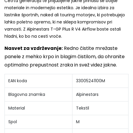
Četrta generacija te priljubljene jakne prinaša še boljše
materiale in modernejšo estetiko. Je idealna izbira za
lastnike športnih, naked ali touring motorjev, ki potrebujejo
lahko poletno opremo, ki ne sklepa kompromisov pri
varnosti. Z Alpinestars T-GP Plus R V4 Airflow boste ostali
hladni, ko bo na cesti vroče.
Nasvet za vzdrževanje:
Redno čistite mrežaste
panele z mehko krpo in blagim čistilom, da ohranite
optimalno prepustnost zraka in svež videz jakne.
EAN koda
33005241100M
Blagovna znamka
Alpinestars
Material
Tekstil
Spol
M