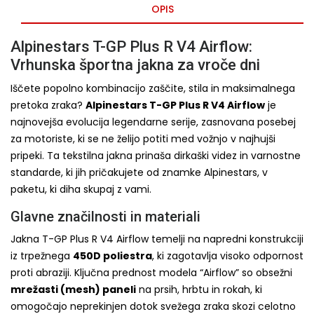
OPIS
Alpinestars T-GP Plus R V4 Airflow:
Vrhunska športna jakna za vroče dni
Iščete popolno kombinacijo zaščite, stila in maksimalnega
pretoka zraka?
Alpinestars T-GP Plus R V4 Airflow
je
najnovejša evolucija legendarne serije, zasnovana posebej
za motoriste, ki se ne želijo potiti med vožnjo v najhujši
pripeki. Ta tekstilna jakna prinaša dirkaški videz in varnostne
standarde, ki jih pričakujete od znamke Alpinestars, v
paketu, ki diha skupaj z vami.
Glavne značilnosti in materiali
Jakna T-GP Plus R V4 Airflow temelji na napredni konstrukciji
iz trpežnega
450D poliestra
, ki zagotavlja visoko odpornost
proti abraziji. Ključna prednost modela “Airflow” so obsežni
mrežasti (mesh) paneli
na prsih, hrbtu in rokah, ki
omogočajo neprekinjen dotok svežega zraka skozi celotno