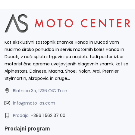
Kot ekskluzivni zastopnik znamke Honda in Ducati vam
nudimo široko ponudbo in servis motornih koles Honda in
Ducati, v naši spletni trgovini pa najdete tudi pester izbor
motoristične opreme uveljavljenih blagovnih znamk, kot so
Alpinestars, Dainese, Macna, Shoei, Nolan, Arai, Premier,
Stylmartin, Akrapovič in druge…
Blatnica 3a, 1236 OIC Trzin
info@moto-as.com
Prodaja:
+386 1 562 37 00
Prodajni program