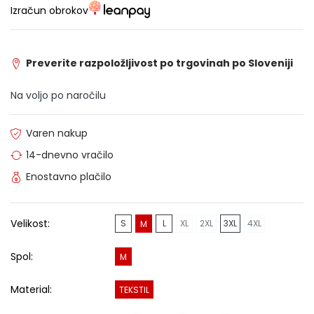
Izračun obrokov
Preverite razpoložljivost po trgovinah po Sloveniji
Na voljo po naročilu
Varen nakup
14-dnevno vračilo
Enostavno plačilo
Velikost:
S
L
XL
2XL
3XL
4XL
M
Spol:
M
Material:
TEKSTIL