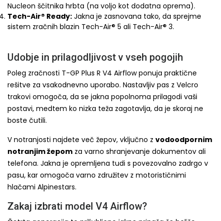
Nucleon ščitnika hrbta (na voljo kot dodatna oprema).
Tech-Air® Ready:
Jakna je zasnovana tako, da sprejme
sistem zračnih blazin Tech-Air® 5 ali Tech-Air® 3.
Udobje in prilagodljivost v vseh pogojih
Poleg zračnosti T-GP Plus R V4 Airflow ponuja praktične
rešitve za vsakodnevno uporabo. Nastavljiv pas z Velcro
trakovi omogoča, da se jakna popolnoma prilagodi vaši
postavi, medtem ko nizka teža zagotavlja, da je skoraj ne
boste čutili.
V notranjosti najdete več žepov, vključno z
vodoodpornim
notranjim žepom
za varno shranjevanje dokumentov ali
telefona. Jakna je opremljena tudi s povezovalno zadrgo v
pasu, kar omogoča varno združitev z motorističnimi
hlačami Alpinestars.
Zakaj izbrati model V4 Airflow?