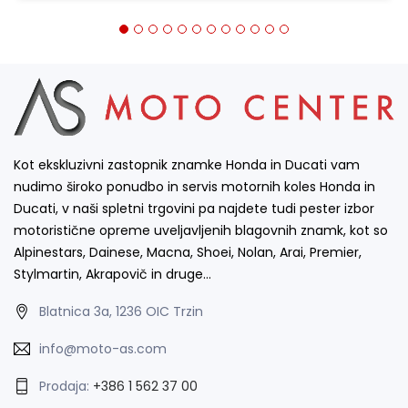
Kot ekskluzivni zastopnik znamke Honda in Ducati vam
nudimo široko ponudbo in servis motornih koles Honda in
Ducati, v naši spletni trgovini pa najdete tudi pester izbor
motoristične opreme uveljavljenih blagovnih znamk, kot so
Alpinestars, Dainese, Macna, Shoei, Nolan, Arai, Premier,
Stylmartin, Akrapovič in druge…
Blatnica 3a, 1236 OIC Trzin
info@moto-as.com
Prodaja:
+386 1 562 37 00