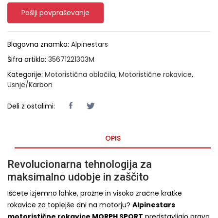
Pošlji povpraševanje
Blagovna znamka:
Alpinestars
Šifra artikla:
35671221303M
Kategorije:
Motoristična oblačila
,
Motoristične rokavice
,
Usnje/Karbon
Deli z ostalimi:
OPIS
Revolucionarna tehnologija za
maksimalno udobje in zaščito
Iščete izjemno lahke, prožne in visoko zračne kratke
rokavice za toplejše dni na motorju?
Alpinestars
motoristične rokavice MORPH SPORT
predstavljajo pravo