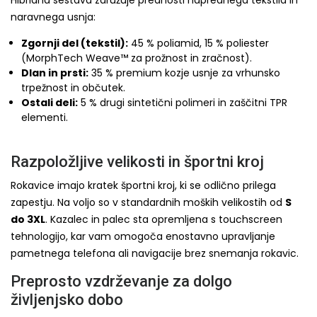
Hibridna sestava združuje prednosti naprednega tekstila in
naravnega usnja:
Zgornji del (tekstil):
45 % poliamid, 15 % poliester
(MorphTech Weave™ za prožnost in zračnost).
Dlan in prsti:
35 % premium kozje usnje za vrhunsko
trpežnost in občutek.
Ostali deli:
5 % drugi sintetični polimeri in zaščitni TPR
elementi.
Razpoložljive velikosti in športni kroj
Rokavice imajo kratek športni kroj, ki se odlično prilega
zapestju. Na voljo so v standardnih moških velikostih od
S
do 3XL
. Kazalec in palec sta opremljena s touchscreen
tehnologijo, kar vam omogoča enostavno upravljanje
pametnega telefona ali navigacije brez snemanja rokavic.
Preprosto vzdrževanje za dolgo
življenjsko dobo