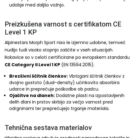
udobje med daljšo vožnjo.
Preizkušena varnost s certifikatom CE
Level 1 KP
Alpinestars Morph Sport niso le izjemno udobne, temveč
nudijo tudi visoko stopnjo zaščite v vseh situacijah.
Rokavice so v celoti certificirane po evropskem standardu
CE Category II Level 1 KP
(EN 13594:2015).
Brezšivni ščitnik členkov:
Vbrizgani ščitnik členkov z
dvojno gostoto (dual-density) učinkovito absorbira
udarce in preprečuje poškodbe ob padcu.
Ojačitve na dlaneh:
Dodatne plasti na izpostavljenih
delih dlani in prstov skrbijo za večjo varnost pred
odrgninami ter preprečujejo trganje materiala.
Tehnična sestava materialov