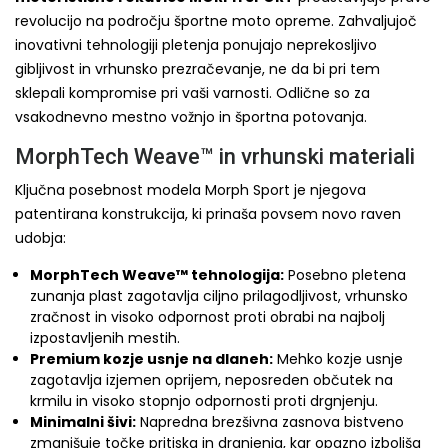
revolucijo na področju športne moto opreme. Zahvaljujoč
inovativni tehnologiji pletenja ponujajo neprekosljivo
gibljivost in vrhunsko prezračevanje, ne da bi pri tem
sklepali kompromise pri vaši varnosti. Odlične so za
vsakodnevno mestno vožnjo in športna potovanja.
MorphTech Weave™ in vrhunski materiali
Ključna posebnost modela Morph Sport je njegova
patentirana konstrukcija, ki prinaša povsem novo raven
udobja:
MorphTech Weave™ tehnologija:
Posebno pletena
zunanja plast zagotavlja ciljno prilagodljivost, vrhunsko
zračnost in visoko odpornost proti obrabi na najbolj
izpostavljenih mestih.
Premium kozje usnje na dlaneh:
Mehko kozje usnje
zagotavlja izjemen oprijem, neposreden občutek na
krmilu in visoko stopnjo odpornosti proti drgnjenju.
Minimalni šivi:
Napredna brezšivna zasnova bistveno
zmanjšuje točke pritiska in drgnjenja, kar opazno izboljša