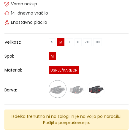
Varen nakup
14-dnevno vračilo
Enostavno plačilo
Velikost:
S
L
XL
2XL
3XL
M
Spol:
M
Material:
USNJE/KARBON
Barva:
Izdelka trenutno ni na zalogi in je na voljo po naročilu.
Pošljite povpraševanje.