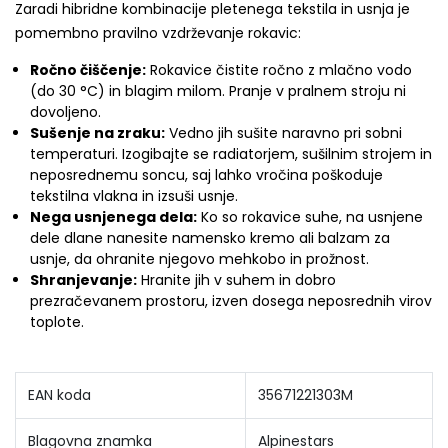
Zaradi hibridne kombinacije pletenega tekstila in usnja je
pomembno pravilno vzdrževanje rokavic:
Ročno čiščenje:
Rokavice čistite ročno z mlačno vodo
(do 30 °C) in blagim milom. Pranje v pralnem stroju ni
dovoljeno.
Sušenje na zraku:
Vedno jih sušite naravno pri sobni
temperaturi. Izogibajte se radiatorjem, sušilnim strojem in
neposrednemu soncu, saj lahko vročina poškoduje
tekstilna vlakna in izsuši usnje.
Nega usnjenega dela:
Ko so rokavice suhe, na usnjene
dele dlane nanesite namensko kremo ali balzam za
usnje, da ohranite njegovo mehkobo in prožnost.
Shranjevanje:
Hranite jih v suhem in dobro
prezračevanem prostoru, izven dosega neposrednih virov
toplote.
EAN koda
35671221303M
Blagovna znamka
Alpinestars