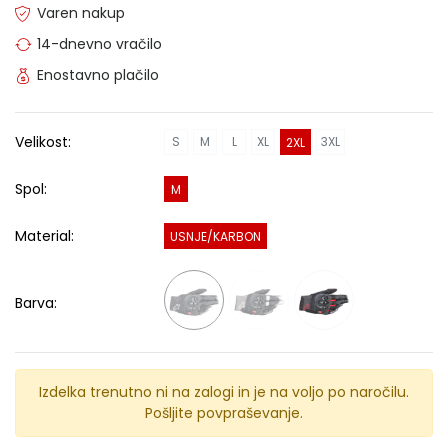
Varen nakup
14-dnevno vračilo
Enostavno plačilo
Velikost:
S
M
L
XL
3XL
2XL
Spol:
M
Material:
USNJE/KARBON
Barva:
Izdelka trenutno ni na zalogi in je na voljo po naročilu.
Pošljite povpraševanje.