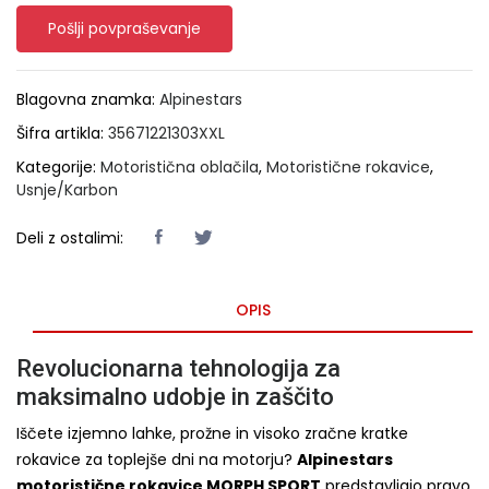
Pošlji povpraševanje
Blagovna znamka:
Alpinestars
Šifra artikla:
35671221303XXL
Kategorije:
Motoristična oblačila
,
Motoristične rokavice
,
Usnje/Karbon
Deli z ostalimi:
OPIS
Revolucionarna tehnologija za
maksimalno udobje in zaščito
Iščete izjemno lahke, prožne in visoko zračne kratke
rokavice za toplejše dni na motorju?
Alpinestars
motoristične rokavice MORPH SPORT
predstavljajo pravo