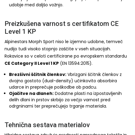
udobje med daljšo vožnjo.
Preizkušena varnost s certifikatom CE
Level 1 KP
Alpinestars Morph Sport niso le izjemno udobne, temveč
nudijo tudi visoko stopnjo zaščite v vseh situacijah.
Rokavice so v celoti certificirane po evropskem standardu
CE Category II Level 1 KP
(EN 13594:2015).
Brezšivni ščitnik členkov:
Vbrizgani ščitnik členkov z
dvojno gostoto (dual-density) učinkovito absorbira
udarce in preprečuje poškodbe ob padcu.
Ojačitve na dlaneh:
Dodatne plasti na izpostavljenih
delih dlani in prstov skrbijo za večjo varnost pred
odrgninami ter preprečujejo trganje materiala.
Tehnična sestava materialov