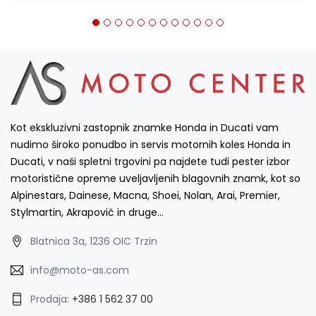
Kot ekskluzivni zastopnik znamke Honda in Ducati vam
nudimo široko ponudbo in servis motornih koles Honda in
Ducati, v naši spletni trgovini pa najdete tudi pester izbor
motoristične opreme uveljavljenih blagovnih znamk, kot so
Alpinestars, Dainese, Macna, Shoei, Nolan, Arai, Premier,
Stylmartin, Akrapovič in druge…
Blatnica 3a, 1236 OIC Trzin
info@moto-as.com
Prodaja:
+386 1 562 37 00