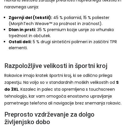
Hibridna sestava združuje prednosti naprednega tekstila in
naravnega usnja:
Zgornji del (tekstil):
45 % poliamid, 15 % poliester
(MorphTech Weave™ za prožnost in zračnost).
Dlan in prsti:
35 % premium kozje usnje za vrhunsko
trpežnost in občutek.
Ostali deli:
5 % drugi sintetični polimeri in zaščitni TPR
elementi.
Razpoložljive velikosti in športni kroj
Rokavice imajo kratek športni kroj, ki se odlično prilega
zapestju. Na voljo so v standardnih moških velikostih od
S
do 3XL
. Kazalec in palec sta opremljena s touchscreen
tehnologijo, kar vam omogoča enostavno upravljanje
pametnega telefona ali navigacije brez snemanja rokavic.
Preprosto vzdrževanje za dolgo
življenjsko dobo