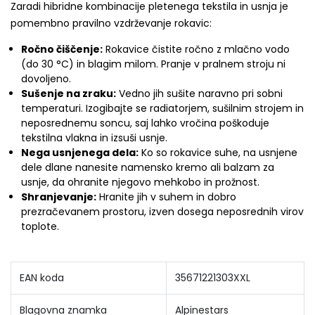
Zaradi hibridne kombinacije pletenega tekstila in usnja je
pomembno pravilno vzdrževanje rokavic:
Ročno čiščenje:
Rokavice čistite ročno z mlačno vodo
(do 30 °C) in blagim milom. Pranje v pralnem stroju ni
dovoljeno.
Sušenje na zraku:
Vedno jih sušite naravno pri sobni
temperaturi. Izogibajte se radiatorjem, sušilnim strojem in
neposrednemu soncu, saj lahko vročina poškoduje
tekstilna vlakna in izsuši usnje.
Nega usnjenega dela:
Ko so rokavice suhe, na usnjene
dele dlane nanesite namensko kremo ali balzam za
usnje, da ohranite njegovo mehkobo in prožnost.
Shranjevanje:
Hranite jih v suhem in dobro
prezračevanem prostoru, izven dosega neposrednih virov
toplote.
EAN koda
35671221303XXL
Blagovna znamka
Alpinestars