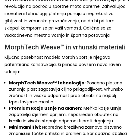
revolucijo na področju športne moto opreme. Zahvaljujoč
inovativni tehnologiji pletenja ponujajo neprekosljivo
gibljivost in vrhunsko prezračevanje, ne da bi pri tem
sklepali kompromise pri vaši varnosti. Odlične so za
vsakodnevno mestno vožnjo in športna potovanja.
MorphTech Weave™ in vrhunski materiali
Ključna posebnost modela Morph Sport je njegova
patentirana konstrukcija, ki prinaša povsem novo raven
udobja:
MorphTech Weave™ tehnologija:
Posebno pletena
zunanja plast zagotavlja ciljno prilagodljivost, vrhunsko
zračnost in visoko odpornost proti obrabi na najbolj
izpostavljenih mestih.
Premium kozje usnje na dlaneh:
Mehko kozje usnje
zagotavlja izjemen oprijem, neposreden občutek na
krmilu in visoko stopnjo odpornosti proti drgnjenju.
Minimalni šivi:
Napredna brezšivna zasnova bistveno
zmanjšuje točke pritiska in drgnjenja, kar opazno izboljša