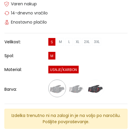
Varen nakup
14-dnevno vračilo
Enostavno plačilo
Velikost:
M
L
XL
2XL
3XL
S
Spol:
M
Material:
USNJE/KARBON
Barva:
Izdelka trenutno ni na zalogi in je na voljo po naročilu.
Pošljite povpraševanje.