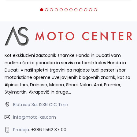
Kot ekskluzivni zastopnik znamke Honda in Ducati vam
nudimo široko ponudbo in servis motornih koles Honda in
Ducati, v naši spletni trgovini pa najdete tudi pester izbor
motoristične opreme uveljavljenih blagovnih znamk, kot so
Alpinestars, Dainese, Macna, Shoei, Nolan, Arai, Premier,
Stylmartin, Akrapovič in druge…
Blatnica 3a, 1236 OIC Trzin
info@moto-as.com
Prodaja:
+386 1 562 37 00