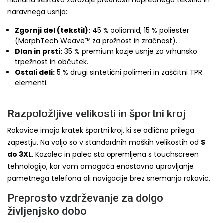
Hibridna sestava združuje prednosti naprednega tekstila in
naravnega usnja:
Zgornji del (tekstil):
45 % poliamid, 15 % poliester
(MorphTech Weave™ za prožnost in zračnost).
Dlan in prsti:
35 % premium kozje usnje za vrhunsko
trpežnost in občutek.
Ostali deli:
5 % drugi sintetični polimeri in zaščitni TPR
elementi.
Razpoložljive velikosti in športni kroj
Rokavice imajo kratek športni kroj, ki se odlično prilega
zapestju. Na voljo so v standardnih moških velikostih od
S
do 3XL
. Kazalec in palec sta opremljena s touchscreen
tehnologijo, kar vam omogoča enostavno upravljanje
pametnega telefona ali navigacije brez snemanja rokavic.
Preprosto vzdrževanje za dolgo
življenjsko dobo