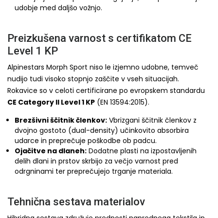
udobje med daljšo vožnjo.
Preizkušena varnost s certifikatom CE
Level 1 KP
Alpinestars Morph Sport niso le izjemno udobne, temveč
nudijo tudi visoko stopnjo zaščite v vseh situacijah.
Rokavice so v celoti certificirane po evropskem standardu
CE Category II Level 1 KP
(EN 13594:2015).
Brezšivni ščitnik členkov:
Vbrizgani ščitnik členkov z
dvojno gostoto (dual-density) učinkovito absorbira
udarce in preprečuje poškodbe ob padcu.
Ojačitve na dlaneh:
Dodatne plasti na izpostavljenih
delih dlani in prstov skrbijo za večjo varnost pred
odrgninami ter preprečujejo trganje materiala.
Tehnična sestava materialov