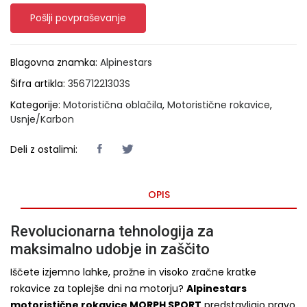
Pošlji povpraševanje
Blagovna znamka:
Alpinestars
Šifra artikla:
35671221303S
Kategorije:
Motoristična oblačila
,
Motoristične rokavice
,
Usnje/Karbon
Deli z ostalimi:
OPIS
Revolucionarna tehnologija za
maksimalno udobje in zaščito
Iščete izjemno lahke, prožne in visoko zračne kratke
rokavice za toplejše dni na motorju?
Alpinestars
motoristične rokavice MORPH SPORT
predstavljajo pravo