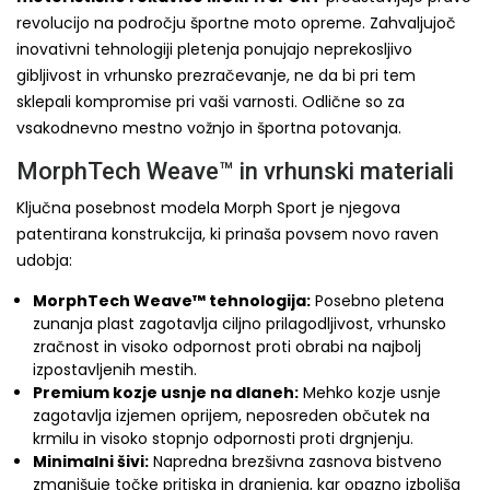
revolucijo na področju športne moto opreme. Zahvaljujoč
inovativni tehnologiji pletenja ponujajo neprekosljivo
gibljivost in vrhunsko prezračevanje, ne da bi pri tem
sklepali kompromise pri vaši varnosti. Odlične so za
vsakodnevno mestno vožnjo in športna potovanja.
MorphTech Weave™ in vrhunski materiali
Ključna posebnost modela Morph Sport je njegova
patentirana konstrukcija, ki prinaša povsem novo raven
udobja:
MorphTech Weave™ tehnologija:
Posebno pletena
zunanja plast zagotavlja ciljno prilagodljivost, vrhunsko
zračnost in visoko odpornost proti obrabi na najbolj
izpostavljenih mestih.
Premium kozje usnje na dlaneh:
Mehko kozje usnje
zagotavlja izjemen oprijem, neposreden občutek na
krmilu in visoko stopnjo odpornosti proti drgnjenju.
Minimalni šivi:
Napredna brezšivna zasnova bistveno
zmanjšuje točke pritiska in drgnjenja, kar opazno izboljša