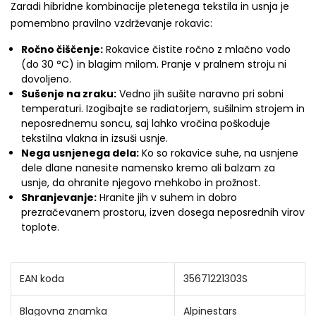
Zaradi hibridne kombinacije pletenega tekstila in usnja je
pomembno pravilno vzdrževanje rokavic:
Ročno čiščenje:
Rokavice čistite ročno z mlačno vodo
(do 30 °C) in blagim milom. Pranje v pralnem stroju ni
dovoljeno.
Sušenje na zraku:
Vedno jih sušite naravno pri sobni
temperaturi. Izogibajte se radiatorjem, sušilnim strojem in
neposrednemu soncu, saj lahko vročina poškoduje
tekstilna vlakna in izsuši usnje.
Nega usnjenega dela:
Ko so rokavice suhe, na usnjene
dele dlane nanesite namensko kremo ali balzam za
usnje, da ohranite njegovo mehkobo in prožnost.
Shranjevanje:
Hranite jih v suhem in dobro
prezračevanem prostoru, izven dosega neposrednih virov
toplote.
EAN koda
35671221303S
Blagovna znamka
Alpinestars