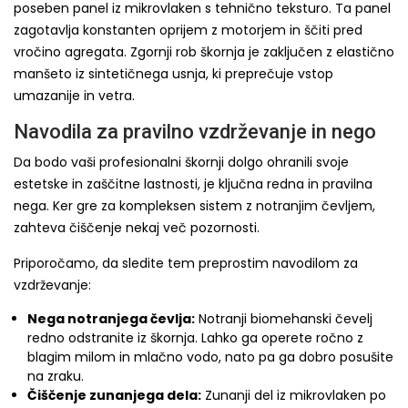
poseben panel iz mikrovlaken s tehnično teksturo. Ta panel
zagotavlja konstanten oprijem z motorjem in ščiti pred
vročino agregata. Zgornji rob škornja je zaključen z elastično
manšeto iz sintetičnega usnja, ki preprečuje vstop
umazanije in vetra.
Navodila za pravilno vzdrževanje in nego
Da bodo vaši profesionalni škornji dolgo ohranili svoje
estetske in zaščitne lastnosti, je ključna redna in pravilna
nega. Ker gre za kompleksen sistem z notranjim čevljem,
zahteva čiščenje nekaj več pozornosti.
Priporočamo, da sledite tem preprostim navodilom za
vzdrževanje:
Nega notranjega čevlja:
Notranji biomehanski čevelj
redno odstranite iz škornja. Lahko ga operete ročno z
blagim milom in mlačno vodo, nato pa ga dobro posušite
na zraku.
Čiščenje zunanjega dela:
Zunanji del iz mikrovlaken po