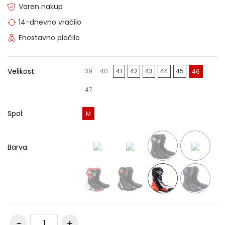
Varen nakup
14-dnevno vračilo
Enostavno plačilo
Velikost:
39
40
41
42
43
44
45
46
47
Spol:
M
Barva: