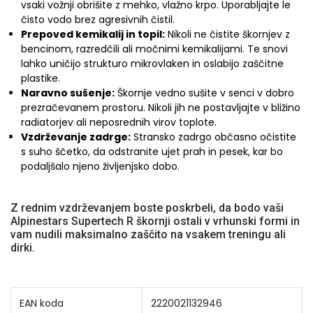
vsaki vožnji obrišite z mehko, vlažno krpo. Uporabljajte le
čisto vodo brez agresivnih čistil.
Prepoved kemikalij in topil:
Nikoli ne čistite škornjev z
bencinom, razredčili ali močnimi kemikalijami. Te snovi
lahko uničijo strukturo mikrovlaken in oslabijo zaščitne
plastike.
Naravno sušenje:
Škornje vedno sušite v senci v dobro
prezračevanem prostoru. Nikoli jih ne postavljajte v bližino
radiatorjev ali neposrednih virov toplote.
Vzdrževanje zadrge:
Stransko zadrgo občasno očistite
s suho ščetko, da odstranite ujet prah in pesek, kar bo
podaljšalo njeno življenjsko dobo.
Z rednim vzdrževanjem boste poskrbeli, da bodo vaši
Alpinestars Supertech R škornji ostali v vrhunski formi in
vam nudili maksimalno zaščito na vsakem treningu ali
dirki.
EAN koda
2220021132946