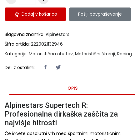
Dodaj v košarico
Pošlji povpraševanje
Blagovna znamka:
Alpinestars
Šifra artikla:
2220021132946
Kategorije:
Motoristična obutev
,
Motoristični škornji
,
Racing
Deli z ostalimi:
OPIS
Alpinestars Supertech R:
Profesionalna dirkaška zaščita za
najvišje hitrosti
Če iščete absolutni vrh med športnimi motorističnimi