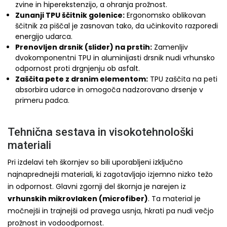
zvine in hiperekstenzijo, a ohranja prožnost.
Zunanji TPU ščitnik golenice:
Ergonomsko oblikovan
ščitnik za piščal je zasnovan tako, da učinkovito razporedi
energijo udarca.
Prenovljen drsnik (slider) na prstih:
Zamenljiv
dvokomponentni TPU in aluminijasti drsnik nudi vrhunsko
odpornost proti drgnjenju ob asfalt.
Zaščita pete z drsnim elementom:
TPU zaščita na peti
absorbira udarce in omogoča nadzorovano drsenje v
primeru padca.
Tehnična sestava in visokotehnološki
materiali
Pri izdelavi teh škornjev so bili uporabljeni izključno
najnaprednejši materiali, ki zagotavljajo izjemno nizko težo
in odpornost. Glavni zgornji del škornja je narejen iz
vrhunskih mikrovlaken (microfiber)
. Ta material je
močnejši in trajnejši od pravega usnja, hkrati pa nudi večjo
prožnost in vodoodpornost.