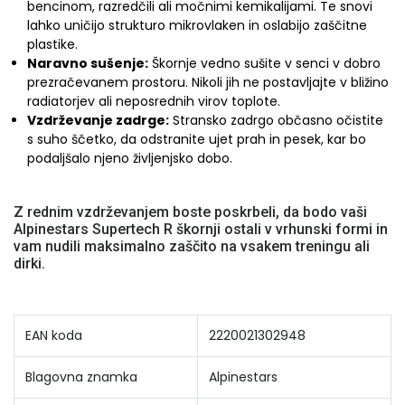
bencinom, razredčili ali močnimi kemikalijami. Te snovi
lahko uničijo strukturo mikrovlaken in oslabijo zaščitne
plastike.
Naravno sušenje:
Škornje vedno sušite v senci v dobro
prezračevanem prostoru. Nikoli jih ne postavljajte v bližino
radiatorjev ali neposrednih virov toplote.
Vzdrževanje zadrge:
Stransko zadrgo občasno očistite
s suho ščetko, da odstranite ujet prah in pesek, kar bo
podaljšalo njeno življenjsko dobo.
Z rednim vzdrževanjem boste poskrbeli, da bodo vaši
Alpinestars Supertech R škornji ostali v vrhunski formi in
vam nudili maksimalno zaščito na vsakem treningu ali
dirki.
EAN koda
2220021302948
Blagovna znamka
Alpinestars