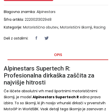
Blagovna znamka:
Alpinestars
Šifra artikla:
2220021302948
Kategorije:
Motoristična obutev
,
Motoristični škornji
,
Racing
Deli z ostalimi:
OPIS
Alpinestars Supertech R:
Profesionalna dirkaška zaščita za
najvišje hitrosti
Če iščete absolutni vrh med športnimi motorističnimi
škornji, je model
Alpinestars Supertech R
edina prava
izbira. To so škornji, ki jih nosijo vrhunski dirkači v prvenstvih
MotoGP in WorldSBK. Vsak detajl tega škornja je zasnovan z