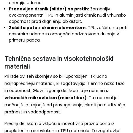
energijo udarca.
Prenovljen drsnik (slider) na prstih:
Zamenljiv
dvokomponentni TPU in aluminijasti drsnik nudi vrhunsko
odpornost proti drgnjenju ob asfalt.
Zaščita pete z drsnim elementom:
TPU zaščita na peti
absorbira udarce in omogoča nadzorovano drsenje v
primeru padca.
Tehnična sestava in visokotehnološki
materiali
Pri izdelavi teh škornjev so bili uporabljeni izključno
najnaprednejši materiali, ki zagotavljajo izjemno nizko težo
in odpornost. Glavni zgornji del škornja je narejen iz
vrhunskih mikrovlaken (microfiber)
. Ta material je
močnejši in trajnejši od pravega usnja, hkrati pa nudi večjo
prožnost in vodoodpornost.
Prednji del škornja vključuje inovativno prožno cono iz
prepletenih mikrovlaken in TPU materiala. To zagotavlja