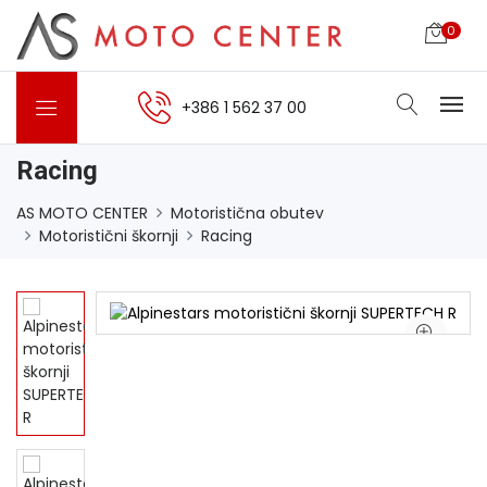
0
+386 1 562 37 00
Racing
AS MOTO CENTER
Motoristična obutev
Motoristični škornji
Racing