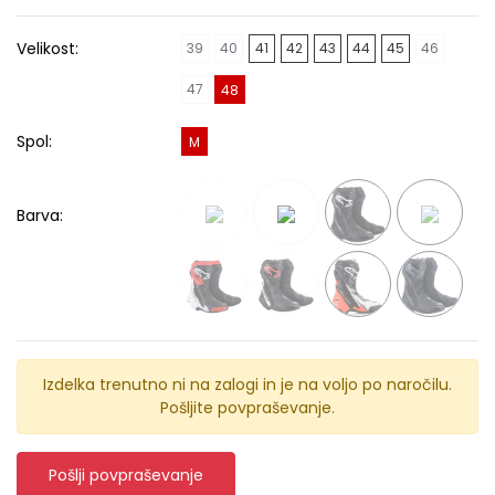
Velikost:
39
40
41
42
43
44
45
46
47
48
Spol:
M
Barva:
Izdelka trenutno ni na zalogi in je na voljo po naročilu.
Pošljite povpraševanje.
Pošlji povpraševanje