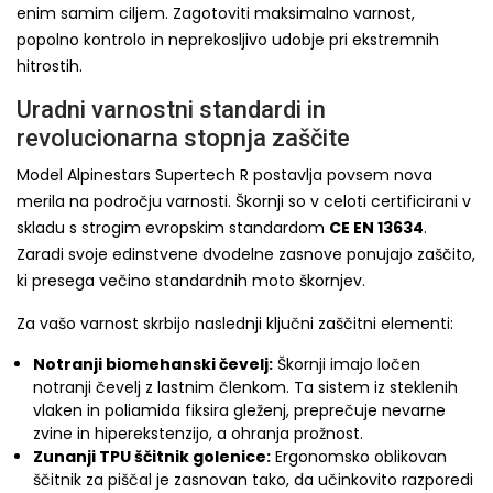
enim samim ciljem. Zagotoviti maksimalno varnost,
popolno kontrolo in neprekosljivo udobje pri ekstremnih
hitrostih.
Uradni varnostni standardi in
revolucionarna stopnja zaščite
Model Alpinestars Supertech R postavlja povsem nova
merila na področju varnosti. Škornji so v celoti certificirani v
skladu s strogim evropskim standardom
CE EN 13634
.
Zaradi svoje edinstvene dvodelne zasnove ponujajo zaščito,
ki presega večino standardnih moto škornjev.
Za vašo varnost skrbijo naslednji ključni zaščitni elementi:
Notranji biomehanski čevelj:
Škornji imajo ločen
notranji čevelj z lastnim členkom. Ta sistem iz steklenih
vlaken in poliamida fiksira gleženj, preprečuje nevarne
zvine in hiperekstenzijo, a ohranja prožnost.
Zunanji TPU ščitnik golenice:
Ergonomsko oblikovan
ščitnik za piščal je zasnovan tako, da učinkovito razporedi