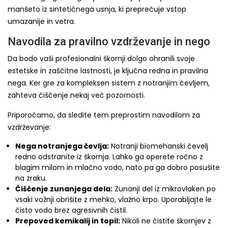
manšeto iz sintetičnega usnja, ki preprečuje vstop
umazanije in vetra.
Navodila za pravilno vzdrževanje in nego
Da bodo vaši profesionalni škornji dolgo ohranili svoje
estetske in zaščitne lastnosti, je ključna redna in pravilna
nega. Ker gre za kompleksen sistem z notranjim čevljem,
zahteva čiščenje nekaj več pozornosti.
Priporočamo, da sledite tem preprostim navodilom za
vzdrževanje:
Nega notranjega čevlja:
Notranji biomehanski čevelj
redno odstranite iz škornja. Lahko ga operete ročno z
blagim milom in mlačno vodo, nato pa ga dobro posušite
na zraku.
Čiščenje zunanjega dela:
Zunanji del iz mikrovlaken po
vsaki vožnji obrišite z mehko, vlažno krpo. Uporabljajte le
čisto vodo brez agresivnih čistil.
Prepoved kemikalij in topil:
Nikoli ne čistite škornjev z