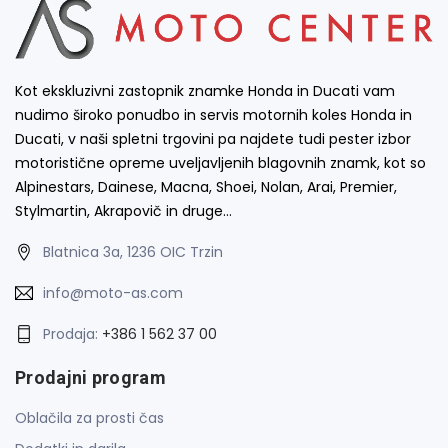
Kot ekskluzivni zastopnik znamke Honda in Ducati vam
nudimo široko ponudbo in servis motornih koles Honda in
Ducati, v naši spletni trgovini pa najdete tudi pester izbor
motoristične opreme uveljavljenih blagovnih znamk, kot so
Alpinestars, Dainese, Macna, Shoei, Nolan, Arai, Premier,
Stylmartin, Akrapovič in druge…
Blatnica 3a, 1236 OIC Trzin
info@moto-as.com
Prodaja:
+386 1 562 37 00
Prodajni program
Oblačila za prosti čas