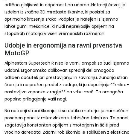
odlično gibljivost in odpornost na udarce. Notranji čevelj je
izdelan iz zračne 3D mrežaste tkanine, ki poskrbi za
optimalno kroženje zraka. Podplat je narejen iz izjemno
lahke gumi mešanice, ki nudi neprekosljiv oprijem na
stopalkah motorja v vseh vremenskih razmerah.
Udobje in ergonomija na ravni prvenstva
MotoGP
Alpinestars Supertech R niso le varni, ampak so tudi izjemno
udobni. Ergonomsko oblikovan sprednji del omogoča
odličen občutek pri prestavljanju in zaviranju. Zunanja stran
škornja ima prožen predel z zadrgo, ki jo dopolnjuje **mikro-
nastavljiva zaponka z ragljo** na vrhu meč. To omogoča
popolno prilagajanje vaši nogi.
Na notranji strani škornja, ki se dotika motorja, je nameščen
poseben panel iz mikrovlaken s tehnično teksturo. Ta panel
zagotavlja konstanten oprijem z motorjem in ščiti pred
vročino agregata. Zgornji rob škornja je zaključen z elastično