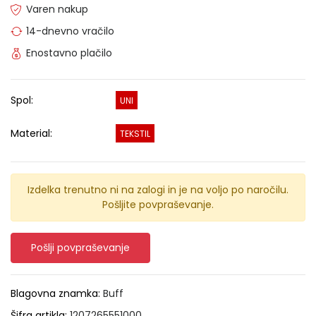
Varen nakup
14-dnevno vračilo
Enostavno plačilo
Spol:
UNI
Material:
TEKSTIL
Izdelka trenutno ni na zalogi in je na voljo po naročilu.
Pošljite povpraševanje.
Pošlji povpraševanje
Blagovna znamka:
Buff
Šifra artikla:
1207265551000