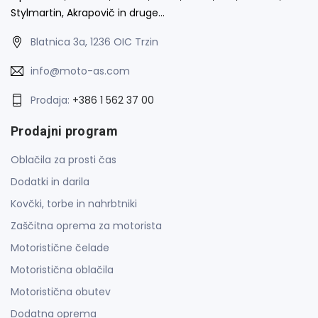
Stylmartin, Akrapovič in druge…
Blatnica 3a, 1236 OIC Trzin
info@moto-as.com
Prodaja:
+386 1 562 37 00
Prodajni program
Oblačila za prosti čas
Dodatki in darila
Kovčki, torbe in nahrbtniki
Zaščitna oprema za motorista
Motoristične čelade
Motoristična oblačila
Motoristična obutev
Dodatna oprema