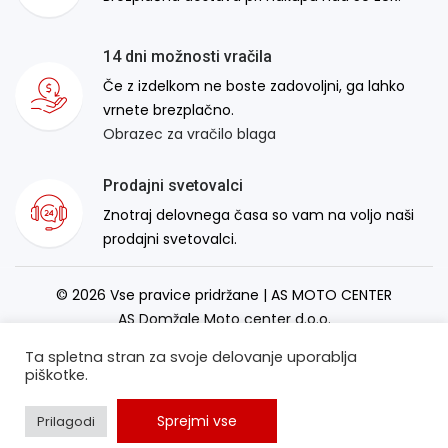
14 dni možnosti vračila
Če z izdelkom ne boste zadovoljni, ga lahko
vrnete brezplačno.
Obrazec za vračilo blaga
Prodajni svetovalci
Znotraj delovnega časa so vam na voljo naši
prodajni svetovalci.
© 2026 Vse pravice pridržane | AS MOTO CENTER
AS Domžale Moto center d.o.o.
Izdelava spletne strani:
RSMT
Ta spletna stran za svoje delovanje uporablja
piškotke.
Sprejmi vse
Prilagodi