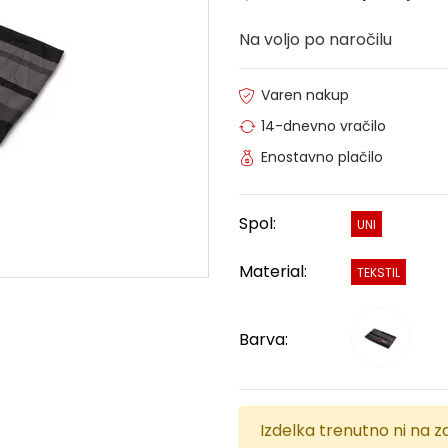
Na voljo po naročilu
Varen nakup
14-dnevno vračilo
Enostavno plačilo
Spol:
UNI
Material:
TEKSTIL
Barva:
Izdelka trenutno ni na za