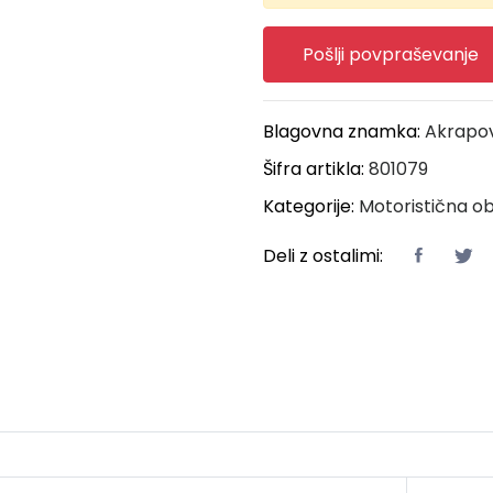
Pošlji povpraševanje
Blagovna znamka:
Akrapo
Šifra artikla:
801079
Kategorije:
Motoristična ob
Deli z ostalimi: