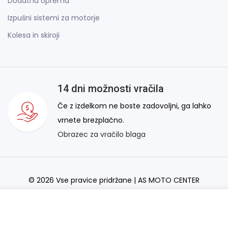
Dodatna oprema
Izpušni sistemi za motorje
Kolesa in skiroji
14 dni možnosti vračila
Če z izdelkom ne boste zadovoljni, ga lahko
vrnete brezplačno.
Obrazec za vračilo blaga
© 2026 Vse pravice pridržane | AS MOTO CENTER
AS Domžale Moto center d.o.o.
Izdelava spletne strani:
RSMT