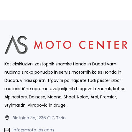
Kot ekskluzivni zastopnik znamke Honda in Ducati vam
nudimo široko ponudbo in servis motornih koles Honda in
Ducati, v naši spletni trgovini pa najdete tudi pester izbor
motoristične opreme uveljavljenih blagovnih znamk, kot so
Alpinestars, Dainese, Macna, Shoei, Nolan, Arai, Premier,
Stylmartin, Akrapovič in druge…
Blatnica 3a, 1236 OIC Trzin
info@moto-as.com