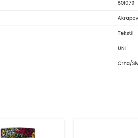
801079
Akrapov
Tekstil
UNI
Črna/Si