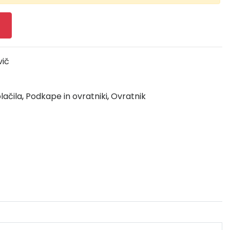
vič
lačila
,
Podkape in ovratniki
,
Ovratnik