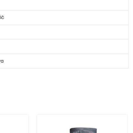
ič
va