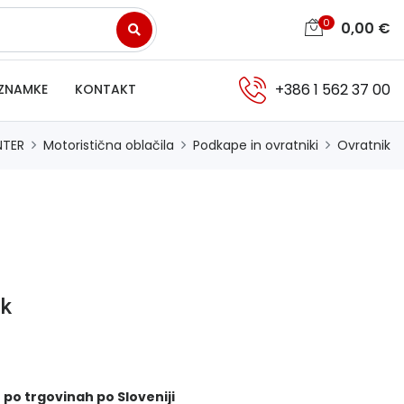
0
0,00
€
+386 1 562 37 00
ZNAMKE
KONTAKT
NTER
Motoristična oblačila
Podkape in ovratniki
Ovratnik
ck
 po trgovinah po Sloveniji