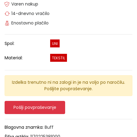
Varen nakup
14-dnevno vračilo
Enostavno plačilo
Spol:
UNI
Material:
TEKSTIL
Izdelka trenutno ni na zalogi in je na voljo po naročilu.
Pošljite povpraševanje.
Pošlji povpraševanje
Blagovna znamka:
Buff
Šifra artikla:
1170225381000