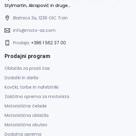
Stylmartin, Akrapovič in druge…
Blatnica 3a, 1236 OIC Trzin
info@moto-as.com
Prodaja:
+386 1 562 37 00
Prodajni program
Oblačila za prosti čas
Dodatki in darila
Kovčki, torbe in nahrbtniki
Zaščitna oprema za motorista
Motoristične čelade
Motoristična oblačila
Motoristična obutev
Dodatna oprema