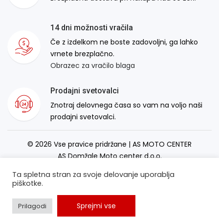
14 dni možnosti vračila
Če z izdelkom ne boste zadovoljni, ga lahko
vrnete brezplačno.
Obrazec za vračilo blaga
Prodajni svetovalci
Znotraj delovnega časa so vam na voljo naši
prodajni svetovalci.
© 2026 Vse pravice pridržane | AS MOTO CENTER
AS Domžale Moto center d.o.o.
Izdelava spletne strani:
RSMT
Ta spletna stran za svoje delovanje uporablja
piškotke.
Sprejmi vse
Prilagodi