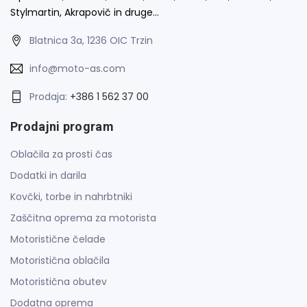
Stylmartin, Akrapovič in druge…
Blatnica 3a, 1236 OIC Trzin
info@moto-as.com
Prodaja:
+386 1 562 37 00
Prodajni program
Oblačila za prosti čas
Dodatki in darila
Kovčki, torbe in nahrbtniki
Zaščitna oprema za motorista
Motoristične čelade
Motoristična oblačila
Motoristična obutev
Dodatna oprema