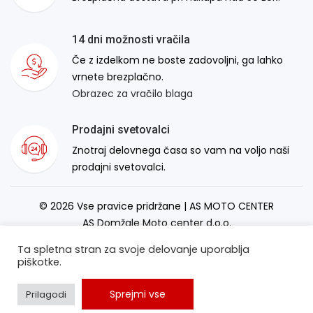
14 dni možnosti vračila
Če z izdelkom ne boste zadovoljni, ga lahko
vrnete brezplačno.
Obrazec za vračilo blaga
Prodajni svetovalci
Znotraj delovnega časa so vam na voljo naši
prodajni svetovalci.
© 2026 Vse pravice pridržane | AS MOTO CENTER
AS Domžale Moto center d.o.o.
Izdelava spletne strani:
RSMT
Ta spletna stran za svoje delovanje uporablja
piškotke.
Sprejmi vse
Prilagodi