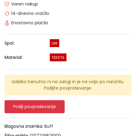
Varen nakup
14-dnevno vračilo
Enostavno plačilo
Spol:
UNI
Material:
TEKSTIL
Izdelka trenutno ni na zalogi in je na voljo po naročilu.
Pošljite povpraševanje.
Pošlji povpraševanje
Blagovna znamka:
Buff
Šifra artikla:
1207229521000