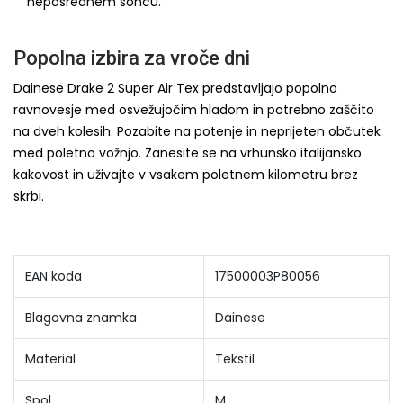
neposrednem soncu.
Popolna izbira za vroče dni
Dainese Drake 2 Super Air Tex predstavljajo popolno
ravnovesje med osvežujočim hladom in potrebno zaščito
na dveh kolesih. Pozabite na potenje in neprijeten občutek
med poletno vožnjo. Zanesite se na vrhunsko italijansko
kakovost in uživajte v vsakem poletnem kilometru brez
skrbi.
EAN koda
17500003P80056
Blagovna znamka
Dainese
Material
Tekstil
Spol
M