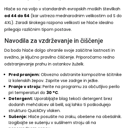
Hlače so na voljo v standardnih evropskih moških številkah
od 44 do 64
(kar ustreza mednarodnim velikostim od S do
4XL). Zaradi širokega razpona velikosti se hlače idealno
prilegajo različnim tipom postave.
Navodila za vzdrževanje in čiščenje
Da bodo hlače dolgo ohranile svoje zaščitne lastnosti in
svežino, je ključno pravilno čiščenje. Priporočamo redno
odstranjevanje prahu in ostankov žuželk.
Pred pranjem:
Obvezno odstranite kompozitne ščitnike
iz kolenskih žepov. Zaprite vse zadrge in ježke.
Pranje v stroju:
Perite na programu za občutljivo perilo
pri temperaturi do
30 °C
.
Detergent:
Uporabljajte blag tekoči detergent brez
dodanih mehčalcev ali belil, saj lahko ti poškodujejo
strukturo QuickDry vlaken.
Sušenje:
Hlače posušite na zraku, obešene na obešalnik.
Izogibajte se sušenju v sušilnem stroju ali na