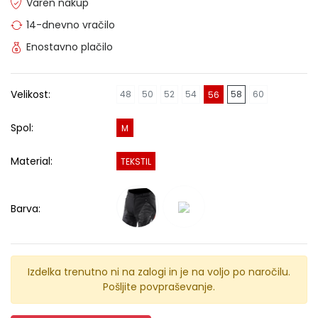
Varen nakup
14-dnevno vračilo
Enostavno plačilo
Velikost:
48
50
52
54
58
60
56
Spol:
M
Material:
TEKSTIL
Barva:
Izdelka trenutno ni na zalogi in je na voljo po naročilu.
Pošljite povpraševanje.