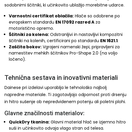
sodobnimi ščitniki, ki učinkovito ublažijo morebitne udarce.
Varnostni certifikat oblačila:
Hlače so odobrene po
evropskem standardu
EN 17092 razred A
za
motoristično opremo.
Ščitniki za kolena:
Odstranljivi in nastavljivi kompozitni
ščitniki na kolenih, certificirani po standardu
EN 1621.1
.
Zaščita bokov:
Vgrajeni namenski žepi, pripravljeni za
namestitev mehkih ščitnikov Pro-Shape 2.0 (na voljo
ločeno).
Tehnična sestava in inovativni materiali
Dainese pri izdelavi uporablja le tehnološko najbolj
napredne materiale. Ti zagotavljajo odpornost proti drsenju
in hitro sušenje ob nepredvidenem potenju ali poletni plohi.
Glavne značilnosti materialov:
QuickDry tkanina:
Glavni material hlač se izjemno hitro
suši in učinkovito odvaja vlago stran od telesa.