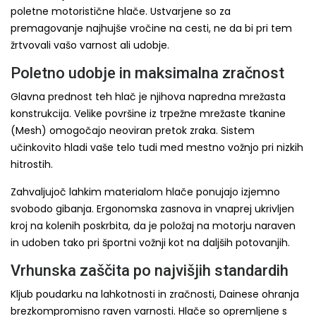
poletne motoristične hlače. Ustvarjene so za
premagovanje najhujše vročine na cesti, ne da bi pri tem
žrtvovali vašo varnost ali udobje.
Poletno udobje in maksimalna zračnost
Glavna prednost teh hlač je njihova napredna mrežasta
konstrukcija. Velike površine iz trpežne mrežaste tkanine
(Mesh) omogočajo neoviran pretok zraka. Sistem
učinkovito hladi vaše telo tudi med mestno vožnjo pri nizkih
hitrostih.
Zahvaljujoč lahkim materialom hlače ponujajo izjemno
svobodo gibanja. Ergonomska zasnova in vnaprej ukrivljen
kroj na kolenih poskrbita, da je položaj na motorju naraven
in udoben tako pri športni vožnji kot na daljših potovanjih.
Vrhunska zaščita po najvišjih standardih
Kljub poudarku na lahkotnosti in zračnosti, Dainese ohranja
brezkompromisno raven varnosti. Hlače so opremljene s