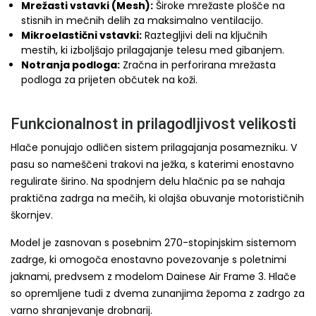
Mrežasti vstavki (Mesh):
Široke mrežaste plošče na
stisnih in mečnih delih za maksimalno ventilacijo.
Mikroelastični vstavki:
Raztegljivi deli na ključnih
mestih, ki izboljšajo prilagajanje telesu med gibanjem.
Notranja podloga:
Zračna in perforirana mrežasta
podloga za prijeten občutek na koži.
Funkcionalnost in prilagodljivost velikosti
Hlače ponujajo odličen sistem prilagajanja posamezniku. V
pasu so nameščeni trakovi na ježka, s katerimi enostavno
regulirate širino. Na spodnjem delu hlačnic pa se nahaja
praktična zadrga na mečih, ki olajša obuvanje motorističnih
škornjev.
Model je zasnovan s posebnim 270-stopinjskim sistemom
zadrge, ki omogoča enostavno povezovanje s poletnimi
jaknami, predvsem z modelom Dainese Air Frame 3. Hlače
so opremljene tudi z dvema zunanjima žepoma z zadrgo za
varno shranjevanje drobnarij.