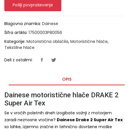
Pošlji povpraševanje
Blagovna znamka:
Dainese
Šifra artikla:
17500003P80056
Kategorije:
Motoristična oblačila
,
Motoristične hlače
,
Tekstilne hlače
Deli z ostalimi:
OPIS
Dainese motoristične hlače DRAKE 2
Super Air Tex
Se v vročih poletnih dneh izogibate vožnji z motorjem
zaradi neznosne vročine?
Dainese Drake 2 Super Air Tex
so lahke, izjemno zračne in tehnično dovršene moške