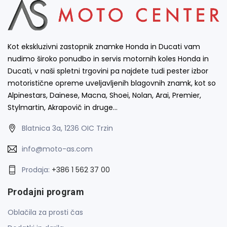
Kot ekskluzivni zastopnik znamke Honda in Ducati vam
nudimo široko ponudbo in servis motornih koles Honda in
Ducati, v naši spletni trgovini pa najdete tudi pester izbor
motoristične opreme uveljavljenih blagovnih znamk, kot so
Alpinestars, Dainese, Macna, Shoei, Nolan, Arai, Premier,
Stylmartin, Akrapovič in druge…
Blatnica 3a, 1236 OIC Trzin
info@moto-as.com
Prodaja:
+386 1 562 37 00
Prodajni program
Oblačila za prosti čas