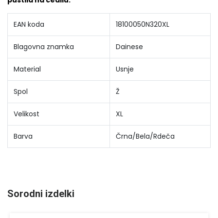
EAN koda
18100050N320XL
Blagovna znamka
Dainese
Material
Usnje
Spol
Ž
Velikost
XL
Barva
Črna/Bela/Rdeča
Sorodni izdelki