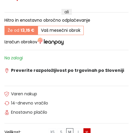
ali
Hitro in enostavno obročno odplačevanje
Že od
13,15 €
Vaš mesečni obrok
Izračun obrokov
Na zalogi
Preverite razpoložljivost po trgovinah po Sloveniji
Varen nakup
14-dnevno vračilo
Enostavno plačilo
Velikost:
XS
S
M
L
XL