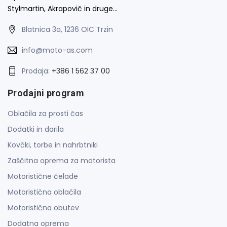
Stylmartin, Akrapovič in druge…
Blatnica 3a, 1236 OIC Trzin
info@moto-as.com
Prodaja:
+386 1 562 37 00
Prodajni program
Oblačila za prosti čas
Dodatki in darila
Kovčki, torbe in nahrbtniki
Zaščitna oprema za motorista
Motoristične čelade
Motoristična oblačila
Motoristična obutev
Dodatna oprema