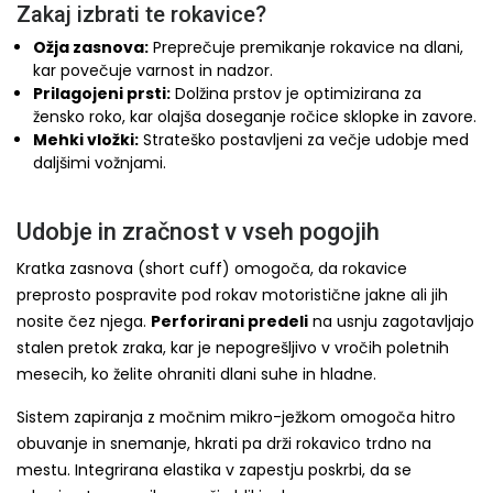
Zakaj izbrati te rokavice?
Ožja zasnova:
Preprečuje premikanje rokavice na dlani,
kar povečuje varnost in nadzor.
Prilagojeni prsti:
Dolžina prstov je optimizirana za
žensko roko, kar olajša doseganje ročice sklopke in zavore.
Mehki vložki:
Strateško postavljeni za večje udobje med
daljšimi vožnjami.
Udobje in zračnost v vseh pogojih
Kratka zasnova (short cuff) omogoča, da rokavice
preprosto pospravite pod rokav motoristične jakne ali jih
nosite čez njega.
Perforirani predeli
na usnju zagotavljajo
stalen pretok zraka, kar je nepogrešljivo v vročih poletnih
mesecih, ko želite ohraniti dlani suhe in hladne.
Sistem zapiranja z močnim mikro-ježkom omogoča hitro
obuvanje in snemanje, hkrati pa drži rokavico trdno na
mestu. Integrirana elastika v zapestju poskrbi, da se