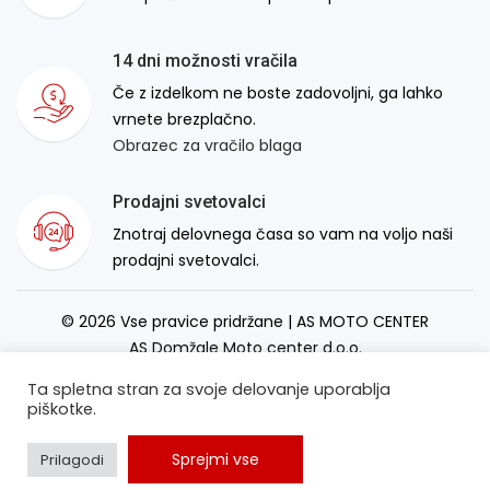
14 dni možnosti vračila
Če z izdelkom ne boste zadovoljni, ga lahko
vrnete brezplačno.
Obrazec za vračilo blaga
Prodajni svetovalci
Znotraj delovnega časa so vam na voljo naši
prodajni svetovalci.
© 2026 Vse pravice pridržane | AS MOTO CENTER
AS Domžale Moto center d.o.o.
Izdelava spletne strani:
RSMT
Ta spletna stran za svoje delovanje uporablja
piškotke.
Sprejmi vse
Prilagodi