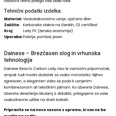
rokavica tesno prilega vaši obliki roke.
Tehnični podatki izdelka:
Material:
Visokokakovostno usnje, ojačana dlan
Zaščita:
Karbonska vlakna na členkih, CE certifikat
Kroj:
Lady Fit (ženska anatomija)
Uporaba:
Poletje, pomlad, jesen
Dainese – Brezčasen slog in vrhunska
tehnologija
Dainese Reacto Carbon Lady niso le varnostni pripomoček,
ampak tudi modni dodatek za vsako motoristko. Njihov
agresiven, a eleganten videz se poda k usnjenim
kombinezonom ali tekstilnim jaknam. Ko izberete Dainese,
izberete desetletja izkušenj iz dirkališč, prilagojena za vaše
vsakodnevne užitke na dveh kolesih.
Pripravite se na novo sezono z opremo, ki vas ne bo
pustila na cedilu.