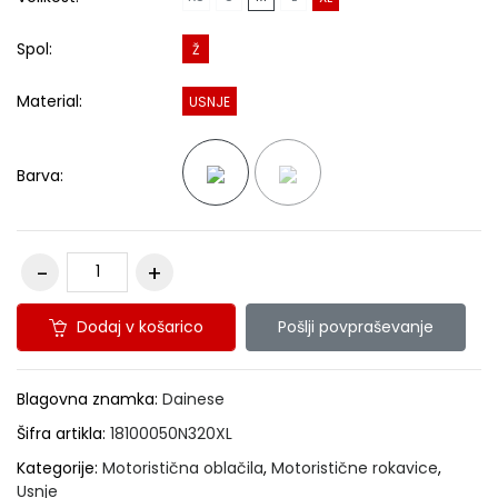
Spol:
Ž
Material:
USNJE
Barva:
Dodaj v košarico
Pošlji povpraševanje
Blagovna znamka:
Dainese
Šifra artikla:
18100050N320XL
Kategorije:
Motoristična oblačila
,
Motoristične rokavice
,
Usnje