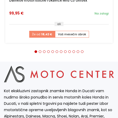
Dainese motoristične rokavice MIG C3 Unisex
99,95 €
Na zalogi
ali
Že od
18,42 €
Vaš mesečni obrok
Kot ekskluzivni zastopnik znamke Honda in Ducati vam
nudimo široko ponudbo in servis motornih koles Honda in
Ducati, v naši spletni trgovini pa najdete tudi pester izbor
motoristične opreme uveljavljenih blagovnih znamk, kot so
Alpinestars, Dainese, Macna, Shoei, Nolan, Arai, Premier,