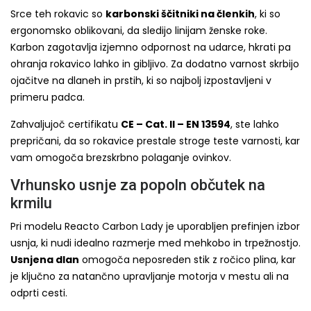
Srce teh rokavic so
karbonski ščitniki na členkih
, ki so
ergonomsko oblikovani, da sledijo linijam ženske roke.
Karbon zagotavlja izjemno odpornost na udarce, hkrati pa
ohranja rokavico lahko in gibljivo. Za dodatno varnost skrbijo
ojačitve na dlaneh in prstih, ki so najbolj izpostavljeni v
primeru padca.
Zahvaljujoč certifikatu
CE – Cat. II – EN 13594
, ste lahko
prepričani, da so rokavice prestale stroge teste varnosti, kar
vam omogoča brezskrbno polaganje ovinkov.
Vrhunsko usnje za popoln občutek na
krmilu
Pri modelu Reacto Carbon Lady je uporabljen prefinjen izbor
usnja, ki nudi idealno razmerje med mehkobo in trpežnostjo.
Usnjena dlan
omogoča neposreden stik z ročico plina, kar
je ključno za natančno upravljanje motorja v mestu ali na
odprti cesti.