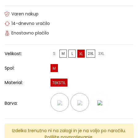
Varen nakup
14-dnevno vračilo
Enostavno plačilo
Velikost:
S
M
L
2XL
3XL
XL
Spol:
M
Material:
TEKSTIL
Barva:
Izdelka trenutno ni na zalogi in je na voljo po naročilu.
Pošljite povpraševanje.