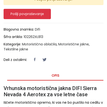
Pošlji povpraševanje
Blagovna znamka:
Difi
Šifra artikla:
102262XL813
Kategorije:
Motoristična oblačila
,
Motoristične jakne
,
Tekstilne jakne
Deli z ostalimi:
OPIS
Vrhunska motoristična jakna DIFI Sierra
Nevada 4 Aerotex za vse letne čase
Iščete motoristično opremo, ki vas ne bo pustila na cedilu v