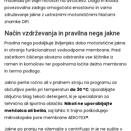
materiala pri višjih hitrostih na avtocesti. Dolga in kratka
povezovalna zadrga omogočata enostavno in varno
združevanje jakne z ustreznimi motorističnimi hlačami
znamke DIFI.
Način vzdrževanja in pravilna nega jakne
Pravilna nega podaljšuje življenjsko dobo motoristične jakne
in ohranja funkcionalnost vodoodporne membrane. Pred
začetkom čiščenja obvezno odstranite vse ščitnike iz
ramen in komolcev ter popolnoma ločite dežno membrano
in termo podlogo.
Jakno perite ročno ali v pralnem stroju na programu za
občutljivo perilo pri temperaturi
do 30 °C
. Uporabljajte
izključno blag tekoči detergent, ki je specializiran za
tehnična ali športna oblačila.
Nikoli ne uporabljajte
mehčalca ali belila
, saj lahko ti trajno poškodujejo
mikroskopske pore membrane AEROTEX®.
Jakne po pranju ne ožemajte s centrifugo in je ne sušite v