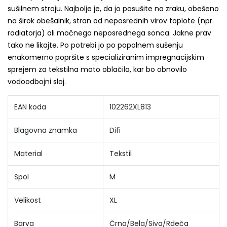
sušilnem stroju. Najbolje je, da jo posušite na zraku, obešeno
na širok obešalnik, stran od neposrednih virov toplote (npr.
radiatorja) ali močnega neposrednega sonca. Jakne prav
tako ne likajte. Po potrebi jo po popolnem sušenju
enakomerno popršite s specializiranim impregnacijskim
sprejem za tekstilna moto oblačila, kar bo obnovilo
vodoodbojni sloj.
EAN koda
102262XL813
Blagovna znamka
Difi
Material
Tekstil
Spol
M
Velikost
XL
Barva
Črna/Bela/Siva/Rdeča