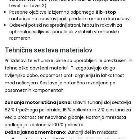
Level 1 ali Level 2).
Posebne ojačitve iz izjemno odpornega
Rib-stop
materiala na izpostavljenih predelih ramen in komolcev.
Odsevni potiski na sprednji strani, hrbtu in rokavih za
optimalno vidljivost ponoči ali v slabših vremenskih
razmerah.
Tehnična sestava materialov
Pri izdelavi te vrhunske jakne so uporabljeni le preizkušeni in
tehnološko dovršeni materiali. Ti zagotavljajo dolgo
življenjsko dobo, odpornost proti drgnjenju in lahkotnost
med nošenjem. Sestava je natančno razdeljena po
posameznih komponentah:
Zunanja motoristična jakna:
Glavni zunanji sloj sestavlja
82 % trpežnega poliamida, 16 % poliestra in 2 % elastana za
večjo prožnost ter neovirano gibanje. Notranja mrežasta
podloga je izdelana iz 100 % poliestra.
Dežna jakna z membrano:
Zunanji del in mrežasta