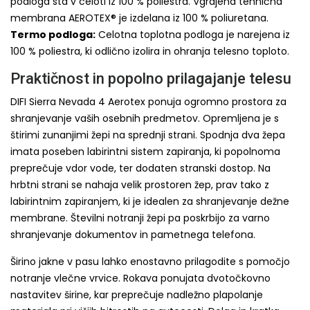
podloga sta v celoti iz 100 % poliestra. Vgrajena tehnična
membrana AEROTEX® je izdelana iz 100 % poliuretana.
Termo podloga:
Celotna toplotna podloga je narejena iz
100 % poliestra, ki odlično izolira in ohranja telesno toploto.
Praktičnost in popolno prilagajanje telesu
DIFI Sierra Nevada 4 Aerotex ponuja ogromno prostora za
shranjevanje vaših osebnih predmetov. Opremljena je s
štirimi zunanjimi žepi na sprednji strani. Spodnja dva žepa
imata poseben labirintni sistem zapiranja, ki popolnoma
preprečuje vdor vode, ter dodaten stranski dostop. Na
hrbtni strani se nahaja velik prostoren žep, prav tako z
labirintnim zapiranjem, ki je idealen za shranjevanje dežne
membrane. Številni notranji žepi pa poskrbijo za varno
shranjevanje dokumentov in pametnega telefona.
Širino jakne v pasu lahko enostavno prilagodite s pomočjo
notranje vlečne vrvice. Rokava ponujata dvotočkovno
nastavitev širine, kar preprečuje nadležno plapolanje