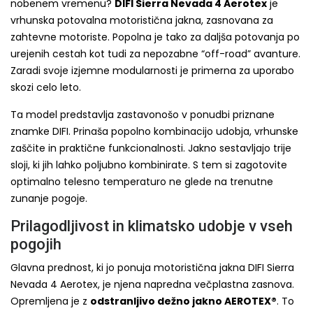
nobenem vremenu?
DIFI Sierra Nevada 4 Aerotex
je
vrhunska potovalna motoristična jakna, zasnovana za
zahtevne motoriste. Popolna je tako za daljša potovanja po
urejenih cestah kot tudi za nepozabne “off-road” avanture.
Zaradi svoje izjemne modularnosti je primerna za uporabo
skozi celo leto.
Ta model predstavlja zastavonošo v ponudbi priznane
znamke DIFI. Prinaša popolno kombinacijo udobja, vrhunske
zaščite in praktične funkcionalnosti. Jakno sestavljajo trije
sloji, ki jih lahko poljubno kombinirate. S tem si zagotovite
optimalno telesno temperaturo ne glede na trenutne
zunanje pogoje.
Prilagodljivost in klimatsko udobje v vseh
pogojih
Glavna prednost, ki jo ponuja motoristična jakna DIFI Sierra
Nevada 4 Aerotex, je njena napredna večplastna zasnova.
Opremljena je z
odstranljivo dežno jakno AEROTEX®
. To