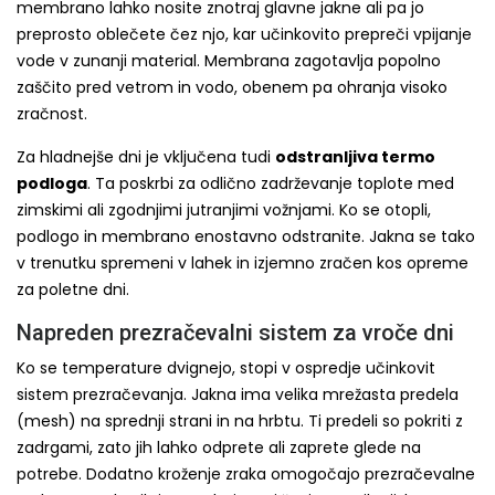
membrano lahko nosite znotraj glavne jakne ali pa jo
preprosto oblečete čez njo, kar učinkovito prepreči vpijanje
vode v zunanji material. Membrana zagotavlja popolno
zaščito pred vetrom in vodo, obenem pa ohranja visoko
zračnost.
Za hladnejše dni je vključena tudi
odstranljiva termo
podloga
. Ta poskrbi za odlično zadrževanje toplote med
zimskimi ali zgodnjimi jutranjimi vožnjami. Ko se otopli,
podlogo in membrano enostavno odstranite. Jakna se tako
v trenutku spremeni v lahek in izjemno zračen kos opreme
za poletne dni.
Napreden prezračevalni sistem za vroče dni
Ko se temperature dvignejo, stopi v ospredje učinkovit
sistem prezračevanja. Jakna ima velika mrežasta predela
(mesh) na sprednji strani in na hrbtu. Ti predeli so pokriti z
zadrgami, zato jih lahko odprete ali zaprete glede na
potrebe. Dodatno kroženje zraka omogočajo prezračevalne