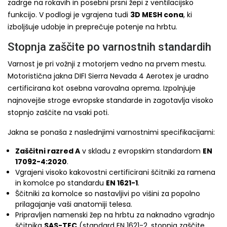
zadrge na rokavih in posebni prsni žepi z ventilacijsko
funkcijo. V podlogi je vgrajena tudi
3D MESH cona
, ki
izboljšuje udobje in preprečuje potenje na hrbtu.
Stopnja zaščite po varnostnih standardih
Varnost je pri vožnji z motorjem vedno na prvem mestu.
Motoristična jakna DIFI Sierra Nevada 4 Aerotex je uradno
certificirana kot osebna varovalna oprema. Izpolnjuje
najnovejše stroge evropske standarde in zagotavlja visoko
stopnjo zaščite na vsaki poti.
Jakna se ponaša z naslednjimi varnostnimi specifikacijami:
Zaščitni razred A
v skladu z evropskim standardom
EN
17092-4:2020
.
Vgrajeni visoko kakovostni certificirani ščitniki za ramena
in komolce po standardu
EN 1621-1
.
Ščitniki za komolce so nastavljivi po višini za popolno
prilagajanje vaši anatomiji telesa.
Pripravljen namenski žep na hrbtu za naknadno vgradnjo
ščitnika
SAS-TEC
(standard EN 1621-2, stopnja zaščite