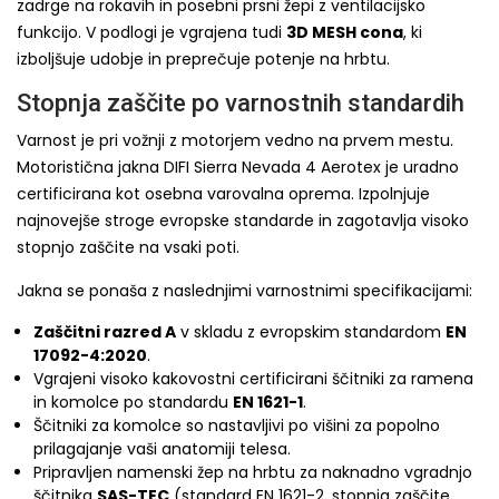
zadrge na rokavih in posebni prsni žepi z ventilacijsko
funkcijo. V podlogi je vgrajena tudi
3D MESH cona
, ki
izboljšuje udobje in preprečuje potenje na hrbtu.
Stopnja zaščite po varnostnih standardih
Varnost je pri vožnji z motorjem vedno na prvem mestu.
Motoristična jakna DIFI Sierra Nevada 4 Aerotex je uradno
certificirana kot osebna varovalna oprema. Izpolnjuje
najnovejše stroge evropske standarde in zagotavlja visoko
stopnjo zaščite na vsaki poti.
Jakna se ponaša z naslednjimi varnostnimi specifikacijami:
Zaščitni razred A
v skladu z evropskim standardom
EN
17092-4:2020
.
Vgrajeni visoko kakovostni certificirani ščitniki za ramena
in komolce po standardu
EN 1621-1
.
Ščitniki za komolce so nastavljivi po višini za popolno
prilagajanje vaši anatomiji telesa.
Pripravljen namenski žep na hrbtu za naknadno vgradnjo
ščitnika
SAS-TEC
(standard EN 1621-2, stopnja zaščite