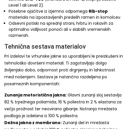
Level 1 ali Level 2).
Posebne ojačitve iz izjemno odpornega
Rib-stop
materiala na izpostavljenih predelih ramen in komolcev.
Odsevni potiski na sprednji strani, hrbtu in rokavih za
optimalno vidljivost ponoči ali v slabših vremenskih
razmerah.
Tehnična sestava materialov
Pri izdelavi te vrhunske jakne so uporabljeni le preizkušeni in
tehnološko dovršeni materiali. Ti zagotavljajo dolgo
življenjsko dobo, odpornost proti drgnjenju in lahkotnost
med nošenjem. Sestava je natančno razdeljena po
posameznih komponentah:
Zunanja motoristična jakna:
Glavni zunanji sloj sestavlja
82 % trpežnega poliamida, 16 % poliestra in 2 % elastana za
večjo prožnost ter neovirano gibanje. Notranja mrežasta
podloga je izdelana iz 100 % poliestra.
Dežna jakna z membrano:
Zunanji del in mrežasta