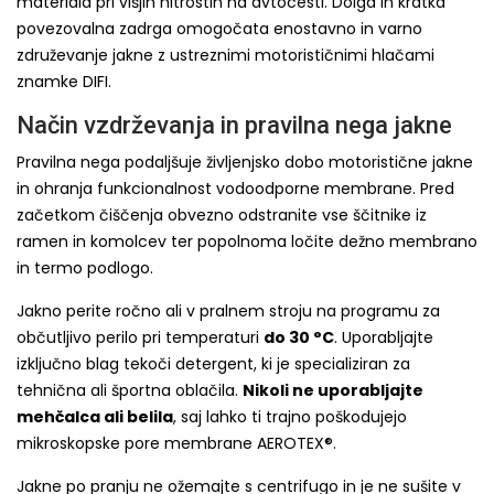
materiala pri višjih hitrostih na avtocesti. Dolga in kratka
povezovalna zadrga omogočata enostavno in varno
združevanje jakne z ustreznimi motorističnimi hlačami
znamke DIFI.
Način vzdrževanja in pravilna nega jakne
Pravilna nega podaljšuje življenjsko dobo motoristične jakne
in ohranja funkcionalnost vodoodporne membrane. Pred
začetkom čiščenja obvezno odstranite vse ščitnike iz
ramen in komolcev ter popolnoma ločite dežno membrano
in termo podlogo.
Jakno perite ročno ali v pralnem stroju na programu za
občutljivo perilo pri temperaturi
do 30 °C
. Uporabljajte
izključno blag tekoči detergent, ki je specializiran za
tehnična ali športna oblačila.
Nikoli ne uporabljajte
mehčalca ali belila
, saj lahko ti trajno poškodujejo
mikroskopske pore membrane AEROTEX®.
Jakne po pranju ne ožemajte s centrifugo in je ne sušite v