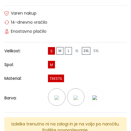
Varen nakup
14-dnevno vračilo
Enostavno plačilo
Velikost:
M
L
XL
2XL
3XL
S
Spol:
M
Material:
TEKSTIL
Barva:
Izdelka trenutno ni na zalogi in je na voljo po naročilu.
Pošljite povpraševanje.