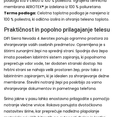
podloga sta v celoti iz 100 % poliestra. Vgrajena tehnična
membrana AEROTEX® je izdelana iz 100 % poliuretana.
Termo podloga:
Celotna toplotna podloga je narejena iz
100 % poliestra, ki odlično izolira in ohranja telesno toploto.
Praktičnost in popolno prilagajanje telesu
DIFI Sierra Nevada 4 Aerotex ponuja ogromno prostora za
shranjevanje vaših osebnih predmetov. Opremljena je s
štirimi zunanjimi žepi na sprednji strani. Spodnja dva žepa
imata poseben labirintni sistem zapiranja, ki popolnoma
preprečuje vdor vode, ter dodaten stranski dostop. Na
hrbtni strani se nahaja velik prostoren žep, prav tako z
labirintnim zapiranjem, ki je idealen za shranjevanje dežne
membrane. Številni notranji žepi pa poskrbijo za varno
shranjevanje dokumentov in pametnega telefona.
Širino jakne v pasu lahko enostavno prilagodite s pomočjo
notranje vlečne vrvice. Rokava ponujata dvotočkovno
nastavitev širine, kar preprečuje nadležno plapolanje