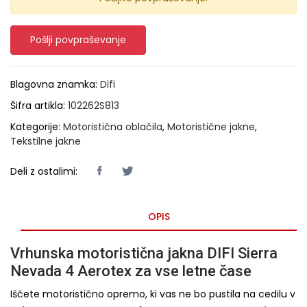
Pošlji povpraševanje
Blagovna znamka:
Difi
Šifra artikla:
102262S813
Kategorije:
Motoristična oblačila
,
Motoristične jakne
,
Tekstilne jakne
Deli z ostalimi:
OPIS
Vrhunska motoristična jakna DIFI Sierra
Nevada 4 Aerotex za vse letne čase
Iščete motoristično opremo, ki vas ne bo pustila na cedilu v