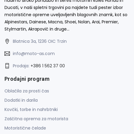
nudimo široko ponudbo in servis motornih koles Honda in
Ducati, v naši spletni trgovini pa najdete tudi pester izbor
motoristične opreme uveljavljenih blagovnih znamk, kot so
Alpinestars, Dainese, Macna, Shoei, Nolan, Arai, Premier,
Stylmartin, Akrapovič in druge…
Blatnica 3a, 1236 OIC Trzin
info@moto-as.com
Prodaja:
+386 1 562 37 00
Prodajni program
Oblačila za prosti čas
Dodatki in darila
Kovčki, torbe in nahrbtniki
Zaščitna oprema za motorista
Motoristične čelade