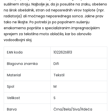
sušilnem stroju. Najbolje je, da jo posušite na zraku, obešeno
na širok obešalnik, stran od neposrednih virov toplote (npr.
radiatorja) ali močnega neposrednega sonca. Jakne prav
tako ne likajte. Po potrebi jo po popolnem sušenju
enakomerno popršite s specializiranim impregnacijskim
sprejem za tekstilna moto oblačila, kar bo obnovilo
vodoodbojni sloj.
EAN koda
102262S813
Blagovna znamka
Difi
Material
Tekstil
Spol
M
Velikost
S
Barva
Črna/Bela/Siva/Rdeča