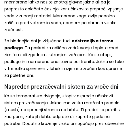
membrano lahko nosite znotraj glavne jakne ali pa jo
preprosto oblečete čez njo, kar učinkovito prepreči vpijanje
vode v zunanji material. Membrana zagotavlja popolno
zaščito pred vetrom in vodo, obenem pa ohranja visoko
zračnost.
Za hladnejše dni je vključena tudi
odstranljiva termo
podloga
. Ta poskrbi za odlično zadrževanje toplote med
zimskimi ali zgodnjimi jutranjimi vožnjami. Ko se otopli,
podlogo in membrano enostavno odstranite. Jakna se tako
v trenutku spremeni v lahek in izjemno zračen kos opreme
za poletne dni.
Napreden prezračevalni sistem za vroče dni
Ko se temperature dvignejo, stopi v ospredje učinkovit
sistem prezračevanja. Jakna ima velika mrežasta predela
(mesh) na sprednji strani in na hrbtu. Ti predeli so pokriti z
zadrgami, zato jih lahko odprete ali zaprete glede na
potrebe. Dodatno kroženje zraka omogočajo prezračevalne