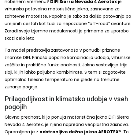
nobenem vremenu?
DIFI Sierra Nevada 4 Aerotex
je
vrhunska potovalna motoristična jakna, zasnovana za
zahtevne motoriste. Popolna je tako za daljša potovanja po
urejenih cestah kot tudi za nepozabne “off-road” avanture.
Zaradi svoje izjemne modularnosti je primerna za uporabo
skozi celo leto.
Ta model predstavlja zastavonošo v ponudbi priznane
znamke DIFI. Prinaša popolno kombinacijo udobja, vrhunske
zaščite in praktične funkcionalnosti. Jakno sestavljajo trije
sloji, ki jih lahko poljubno kombinirate. S tem si zagotovite
optimalno telesno temperaturo ne glede na trenutne
zunanje pogoje.
Prilagodljivost in klimatsko udobje v vseh
pogojih
Glavna prednost, ki jo ponuja motoristična jakna DIFI Sierra
Nevada 4 Aerotex, je njena napredna večplastna zasnova.
Opremljena je z
odstranljivo dežno jakno AEROTEX®
. To