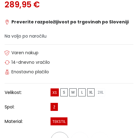
289,95 €
Preverite razpoložljivost po trgovinah po Sloveniji
Na voljo po naročilu
Varen nakup
14-dnevno vračilo
Enostavno plačilo
Velikost:
S
M
L
XL
2XL
XS
Spol:
Ž
Material:
TEKSTIL