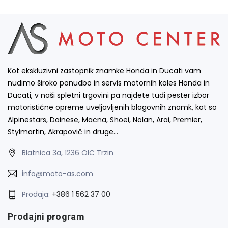
Kot ekskluzivni zastopnik znamke Honda in Ducati vam
nudimo široko ponudbo in servis motornih koles Honda in
Ducati, v naši spletni trgovini pa najdete tudi pester izbor
motoristične opreme uveljavljenih blagovnih znamk, kot so
Alpinestars, Dainese, Macna, Shoei, Nolan, Arai, Premier,
Stylmartin, Akrapovič in druge…
Blatnica 3a, 1236 OIC Trzin
info@moto-as.com
Prodaja:
+386 1 562 37 00
Prodajni program