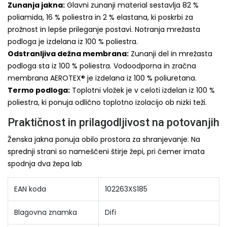
Zunanja jakna:
Glavni zunanji material sestavlja 82 %
poliamida, 16 % poliestra in 2 % elastana, ki poskrbi za
prožnost in lepše prileganje postavi. Notranja mrežasta
podloga je izdelana iz 100 % poliestra.
Odstranljiva dežna membrana:
Zunanji del in mrežasta
podloga sta iz 100 % poliestra. Vodoodporna in zračna
membrana AEROTEX® je izdelana iz 100 % poliuretana.
Termo podloga:
Toplotni vložek je v celoti izdelan iz 100 %
poliestra, ki ponuja odlično toplotno izolacijo ob nizki teži.
Praktičnost in prilagodljivost na potovanjih
Ženska jakna ponuja obilo prostora za shranjevanje. Na
sprednji strani so nameščeni štirje žepi, pri čemer imata
spodnja dva žepa lab
EAN koda
102263XS185
Blagovna znamka
Difi