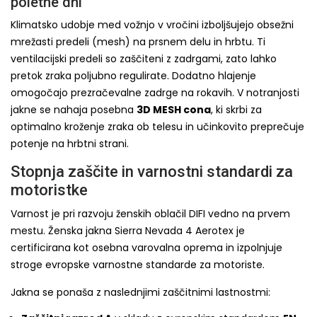
poletne dni
Klimatsko udobje med vožnjo v vročini izboljšujejo obsežni
mrežasti predeli (mesh) na prsnem delu in hrbtu. Ti
ventilacijski predeli so zaščiteni z zadrgami, zato lahko
pretok zraka poljubno regulirate. Dodatno hlajenje
omogočajo prezračevalne zadrge na rokavih. V notranjosti
jakne se nahaja posebna
3D MESH cona
, ki skrbi za
optimalno kroženje zraka ob telesu in učinkovito preprečuje
potenje na hrbtni strani.
Stopnja zaščite in varnostni standardi za
motoristke
Varnost je pri razvoju ženskih oblačil DIFI vedno na prvem
mestu. Ženska jakna Sierra Nevada 4 Aerotex je
certificirana kot osebna varovalna oprema in izpolnjuje
stroge evropske varnostne standarde za motoriste.
Jakna se ponaša z naslednjimi zaščitnimi lastnostmi: