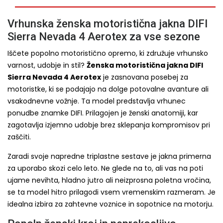
Vrhunska ženska motoristična jakna DIFI
Sierra Nevada 4 Aerotex za vse sezone
Iščete popolno motoristično opremo, ki združuje vrhunsko
varnost, udobje in stil?
Ženska motoristična jakna DIFI
Sierra Nevada 4 Aerotex
je zasnovana posebej za
motoristke, ki se podajajo na dolge potovalne avanture ali
vsakodnevne vožnje. Ta model predstavlja vrhunec
ponudbe znamke DIFI. Prilagojen je ženski anatomiji, kar
zagotavlja izjemno udobje brez sklepanja kompromisov pri
zaščiti.
Zaradi svoje napredne triplastne sestave je jakna primerna
za uporabo skozi celo leto. Ne glede na to, ali vas na poti
ujame nevihta, hladno jutro ali neizprosna poletna vročina,
se ta model hitro prilagodi vsem vremenskim razmeram. Je
idealna izbira za zahtevne voznice in sopotnice na motorju.