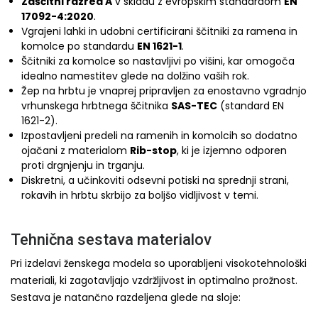
Zaščitni razred A
v skladu z evropskim standardom
EN
17092-4:2020
.
Vgrajeni lahki in udobni certificirani ščitniki za ramena in
komolce po standardu
EN 1621-1
.
Ščitniki za komolce so nastavljivi po višini, kar omogoča
idealno namestitev glede na dolžino vaših rok.
Žep na hrbtu je vnaprej pripravljen za enostavno vgradnjo
vrhunskega hrbtnega ščitnika
SAS-TEC
(standard EN
1621-2).
Izpostavljeni predeli na ramenih in komolcih so dodatno
ojačani z materialom
Rib-stop
, ki je izjemno odporen
proti drgnjenju in trganju.
Diskretni, a učinkoviti odsevni potiski na sprednji strani,
rokavih in hrbtu skrbijo za boljšo vidljivost v temi.
Tehnična sestava materialov
Pri izdelavi ženskega modela so uporabljeni visokotehnološki
materiali, ki zagotavljajo vzdržljivost in optimalno prožnost.
Sestava je natančno razdeljena glede na sloje: