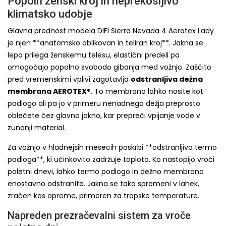
Popoln ženski kroj in neprekosljivo
klimatsko udobje
Glavna prednost modela DIFI Sierra Nevada 4 Aerotex Lady
je njen **anatomsko oblikovan in teliran kroj**. Jakna se
lepo prilega ženskemu telesu, elastični predeli pa
omogočajo popolno svobodo gibanja med vožnjo. Zaščito
pred vremenskimi vplivi zagotavlja
odstranljiva dežna
membrana AEROTEX®
. To membrano lahko nosite kot
podlogo ali pa jo v primeru nenadnega dežja preprosto
oblečete čez glavno jakno, kar prepreči vpijanje vode v
zunanji material.
Za vožnjo v hladnejših mesecih poskrbi **odstranljiva termo
podloga**, ki učinkovito zadržuje toploto. Ko nastopijo vroči
poletni dnevi, lahko termo podlogo in dežno membrano
enostavno odstranite. Jakna se tako spremeni v lahek,
zračen kos opreme, primeren za tropske temperature.
Napreden prezračevalni sistem za vroče