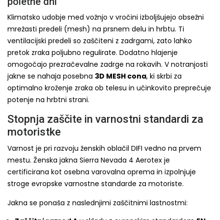
poletne dni
Klimatsko udobje med vožnjo v vročini izboljšujejo obsežni
mrežasti predeli (mesh) na prsnem delu in hrbtu. Ti
ventilacijski predeli so zaščiteni z zadrgami, zato lahko
pretok zraka poljubno regulirate. Dodatno hlajenje
omogočajo prezračevalne zadrge na rokavih. V notranjosti
jakne se nahaja posebna
3D MESH cona
, ki skrbi za
optimalno kroženje zraka ob telesu in učinkovito preprečuje
potenje na hrbtni strani.
Stopnja zaščite in varnostni standardi za
motoristke
Varnost je pri razvoju ženskih oblačil DIFI vedno na prvem
mestu. Ženska jakna Sierra Nevada 4 Aerotex je
certificirana kot osebna varovalna oprema in izpolnjuje
stroge evropske varnostne standarde za motoriste.
Jakna se ponaša z naslednjimi zaščitnimi lastnostmi: