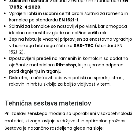
Zaščitni razred A
v skladu z evropskim standardom
EN
17092-4:2020
.
Vgrajeni lahki in udobni certificirani ščitniki za ramena in
komolce po standardu
EN 1621-1
.
Ščitniki za komolce so nastavljivi po višini, kar omogoča
idealno namestitev glede na dolžino vaših rok.
Žep na hrbtu je vnaprej pripravljen za enostavno vgradnjo
vrhunskega hrbtnega ščitnika
SAS-TEC
(standard EN
1621-2).
Izpostavljeni predeli na ramenih in komolcih so dodatno
ojačani z materialom
Rib-stop
, ki je izjemno odporen
proti drgnjenju in trganju.
Diskretni, a učinkoviti odsevni potiski na sprednji strani,
rokavih in hrbtu skrbijo za boljšo vidljivost v temi.
Tehnična sestava materialov
Pri izdelavi ženskega modela so uporabljeni visokotehnološki
materiali, ki zagotavljajo vzdržljivost in optimalno prožnost.
Sestava je natančno razdeljena glede na sloje: