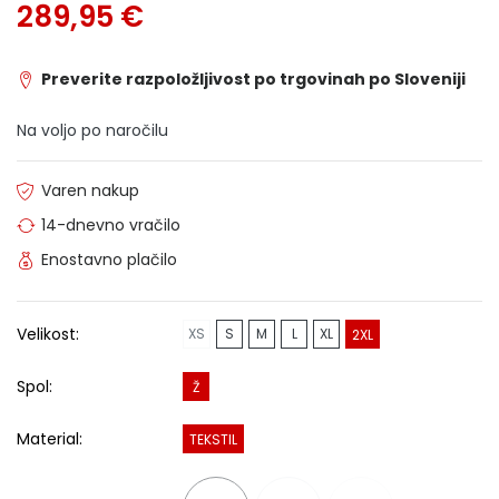
289,95 €
Preverite razpoložljivost po trgovinah po Sloveniji
Na voljo po naročilu
Varen nakup
14-dnevno vračilo
Enostavno plačilo
Velikost:
XS
S
M
L
XL
2XL
Spol:
Ž
Material:
TEKSTIL