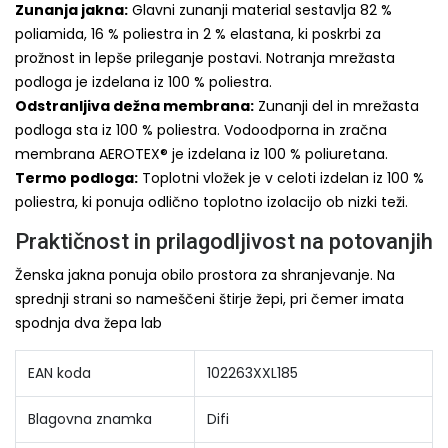
Zunanja jakna:
Glavni zunanji material sestavlja 82 %
poliamida, 16 % poliestra in 2 % elastana, ki poskrbi za
prožnost in lepše prileganje postavi. Notranja mrežasta
podloga je izdelana iz 100 % poliestra.
Odstranljiva dežna membrana:
Zunanji del in mrežasta
podloga sta iz 100 % poliestra. Vodoodporna in zračna
membrana AEROTEX® je izdelana iz 100 % poliuretana.
Termo podloga:
Toplotni vložek je v celoti izdelan iz 100 %
poliestra, ki ponuja odlično toplotno izolacijo ob nizki teži.
Praktičnost in prilagodljivost na potovanjih
Ženska jakna ponuja obilo prostora za shranjevanje. Na
sprednji strani so nameščeni štirje žepi, pri čemer imata
spodnja dva žepa lab
EAN koda
102263XXL185
Blagovna znamka
Difi