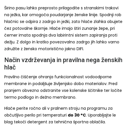
Širino pasu lahko preprosto prilagodite s stranskimi trakovi
na ježka, kar omogoča poudarjanje ženske linije. Spodnji rob
hlačnic se odpira z zadrgo in ježki, zato hlače zlahka obujete
čez potovalne škornje. Hlače imajo štiri zunanje žepe, pri
čemer imata spodnja dva labirintni sistem zapiranja proti
dežju. Z dolgo in kratko povezovalno zadrgo jih lahko varno
združite z žensko motoristično jakno DIFI.
Način vzdrževanja in pravilna nega ženskih
hlač
Pravilno čiščenje ohranja funkcionalnost vodoodporne
membrane in podaljšuje življenjsko dobo materialov. Pred
pranjem obvezno odstranite vse kolenske ščitnike ter ločite
termo podlogo in dežno membrano.
Hlače perite ročno ali v pralnem stroju na programu za
občutljivo perilo pri temperaturi
do 30 °C
. Uporabljajte le
blag tekoči detergent za tehnična športna oblačila.