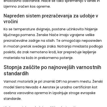
enostavno odstranite. Hlače se tako spremenijo v lahek in
izjemno zračen kos opreme.
Napreden sistem prezračevanja za udobje v
vročini
Ko se temperature dvignejo, postane učinkovito hlajenje
ključnega pomena. Ženske hlače imajo vgrajene velike
prezračevalne zadrge na stisih. Te omogočajo neposreden
in močan pretok svežega zraka. Notranja mrežasta podloga
poskrbi, da zrak nemoteno kroži, kar preprečuje lepljenje
materiala na kožo in prekomerno potenje.
Stopnja zaščite po najnovejših varnostnih
standardih
Varnost motoristk je pri znamki DIFI na prvem mestu. Ženski
model Sierra Nevada 4 Aerotex je uradno certificiran kot
osebna varovalna oprema in izpolnjuje stroge evropske
standarde.