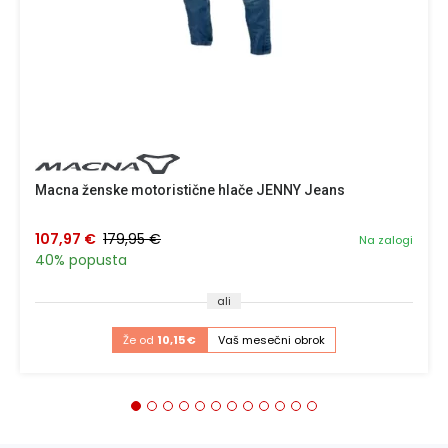
Macna ženske motoristične hlače JENNY Jeans
107,97 €
179,95 €
Na zalogi
40% popusta
ali
Že od
10,15 €
Vaš mesečni obrok