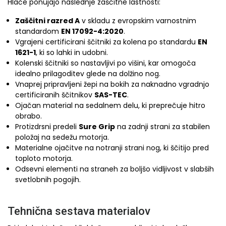
Hlače ponujajo naslednje zaščitne lastnosti:
Zaščitni razred A
v skladu z evropskim varnostnim
standardom
EN 17092-4:2020
.
Vgrajeni certificirani ščitniki za kolena po standardu
EN
1621-1
, ki so lahki in udobni.
Kolenski ščitniki so nastavljivi po višini, kar omogoča
idealno prilagoditev glede na dolžino nog.
Vnaprej pripravljeni žepi na bokih za naknadno vgradnjo
certificiranih ščitnikov
SAS-TEC
.
Ojačan material na sedalnem delu, ki preprečuje hitro
obrabo.
Protizdrsni predeli
Sure Grip
na zadnji strani za stabilen
položaj na sedežu motorja.
Materialne ojačitve na notranji strani nog, ki ščitijo pred
toploto motorja.
Odsevni elementi na straneh za boljšo vidljivost v slabših
svetlobnih pogojih.
Tehnična sestava materialov