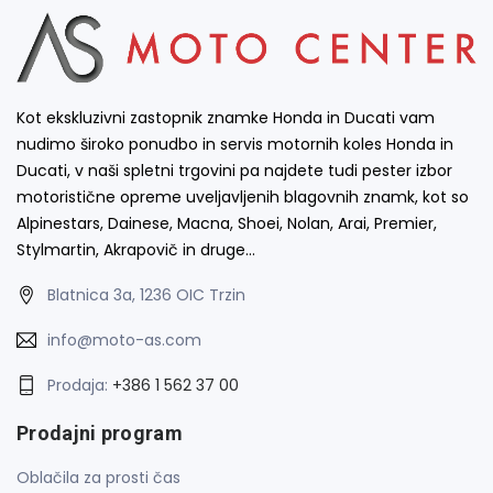
Kot ekskluzivni zastopnik znamke Honda in Ducati vam
nudimo široko ponudbo in servis motornih koles Honda in
Ducati, v naši spletni trgovini pa najdete tudi pester izbor
motoristične opreme uveljavljenih blagovnih znamk, kot so
Alpinestars, Dainese, Macna, Shoei, Nolan, Arai, Premier,
Stylmartin, Akrapovič in druge…
Blatnica 3a, 1236 OIC Trzin
info@moto-as.com
Prodaja:
+386 1 562 37 00
Prodajni program
Oblačila za prosti čas