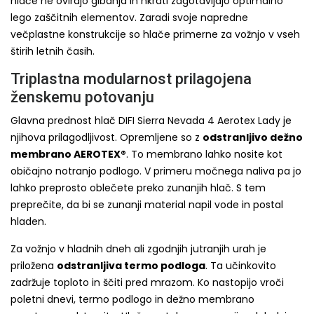
hlače ne ovirajo gibanja in hkrati zagotavljajo optimalno
lego zaščitnih elementov. Zaradi svoje napredne
večplastne konstrukcije so hlače primerne za vožnjo v vseh
štirih letnih časih.
Triplastna modularnost prilagojena
ženskemu potovanju
Glavna prednost hlač DIFI Sierra Nevada 4 Aerotex Lady je
njihova prilagodljivost. Opremljene so z
odstranljivo dežno
membrano AEROTEX®
. To membrano lahko nosite kot
običajno notranjo podlogo. V primeru močnega naliva pa jo
lahko preprosto oblečete preko zunanjih hlač. S tem
preprečite, da bi se zunanji material napil vode in postal
hladen.
Za vožnjo v hladnih dneh ali zgodnjih jutranjih urah je
priložena
odstranljiva termo podloga
. Ta učinkovito
zadržuje toploto in ščiti pred mrazom. Ko nastopijo vroči
poletni dnevi, termo podlogo in dežno membrano