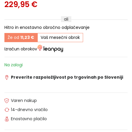
229,95 €
ali
Hitro in enostavno obročno odplačevanje
Že od
11,23 €
Vaš mesečni obrok
Izračun obrokov
Na zalogi
Preverite razpoložljivost po trgovinah po Sloveniji
Varen nakup
14-dnevno vračilo
Enostavno plačilo