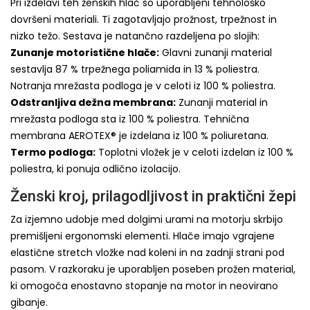
Pri izdelavi teh ženskih hlač so uporabljeni tehnološko
dovršeni materiali. Ti zagotavljajo prožnost, trpežnost in
nizko težo. Sestava je natančno razdeljena po slojih:
Zunanje motoristične hlače:
Glavni zunanji material
sestavlja 87 % trpežnega poliamida in 13 % poliestra.
Notranja mrežasta podloga je v celoti iz 100 % poliestra.
Odstranljiva dežna membrana:
Zunanji material in
mrežasta podloga sta iz 100 % poliestra. Tehnična
membrana AEROTEX® je izdelana iz 100 % poliuretana.
Termo podloga:
Toplotni vložek je v celoti izdelan iz 100 %
poliestra, ki ponuja odlično izolacijo.
Ženski kroj, prilagodljivost in praktični žepi
Za izjemno udobje med dolgimi urami na motorju skrbijo
premišljeni ergonomski elementi. Hlače imajo vgrajene
elastične stretch vložke nad koleni in na zadnji strani pod
pasom. V razkoraku je uporabljen poseben prožen material,
ki omogoča enostavno stopanje na motor in neovirano
gibanje.