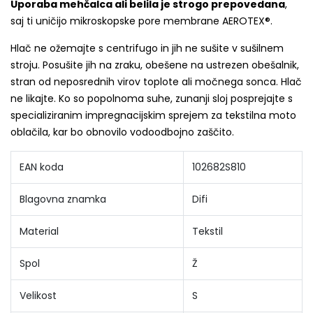
Uporaba mehčalca ali belila je strogo prepovedana
,
saj ti uničijo mikroskopske pore membrane AEROTEX®.
Hlač ne ožemajte s centrifugo in jih ne sušite v sušilnem
stroju. Posušite jih na zraku, obešene na ustrezen obešalnik,
stran od neposrednih virov toplote ali močnega sonca. Hlač
ne likajte. Ko so popolnoma suhe, zunanji sloj posprejajte s
specializiranim impregnacijskim sprejem za tekstilna moto
oblačila, kar bo obnovilo vodoodbojno zaščito.
EAN koda
102682S810
Blagovna znamka
Difi
Material
Tekstil
Spol
Ž
Velikost
S