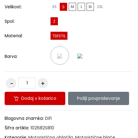
Velikost:
XS
M
L
XL
2XL
S
Spol:
Ž
Material:
TEKSTIL
Barva:
Dodaj v košarico
Pošlji povpraševanje
Blagovna znamka:
Difi
Šifra artikla:
102682S810
Kategorije:
Motoristična oblačila
,
Motoristične hlače
,