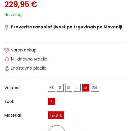
229,95 €
Na zalogi
Preverite razpoložljivost po trgovinah po Sloveniji
Varen nakup
14-dnevno vračilo
Enostavno plačilo
Velikost:
XS
S
M
L
2XL
XL
Spol:
Ž
Material:
TEKSTIL