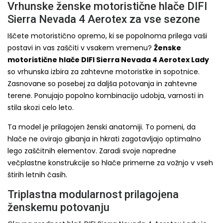
Vrhunske ženske motoristične hlače DIFI
Sierra Nevada 4 Aerotex za vse sezone
Iščete motoristično opremo, ki se popolnoma prilega vaši
postavi in vas zaščiti v vsakem vremenu?
Ženske
motoristične hlače DIFI Sierra Nevada 4 Aerotex Lady
so vrhunska izbira za zahtevne motoristke in sopotnice.
Zasnovane so posebej za daljša potovanja in zahtevne
terene. Ponujajo popolno kombinacijo udobja, varnosti in
stila skozi celo leto.
Ta model je prilagojen ženski anatomiji. To pomeni, da
hlače ne ovirajo gibanja in hkrati zagotavljajo optimalno
lego zaščitnih elementov. Zaradi svoje napredne
večplastne konstrukcije so hlače primerne za vožnjo v vseh
štirih letnih časih.
Triplastna modularnost prilagojena
ženskemu potovanju