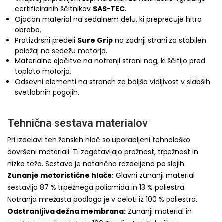
certificiranih ščitnikov
SAS-TEC
.
Ojačan material na sedalnem delu, ki preprečuje hitro
obrabo.
Protizdrsni predeli
Sure Grip
na zadnji strani za stabilen
položaj na sedežu motorja.
Materialne ojačitve na notranji strani nog, ki ščitijo pred
toploto motorja.
Odsevni elementi na straneh za boljšo vidljivost v slabših
svetlobnih pogojih.
Tehnična sestava materialov
Pri izdelavi teh ženskih hlač so uporabljeni tehnološko
dovršeni materiali. Ti zagotavljajo prožnost, trpežnost in
nizko težo. Sestava je natančno razdeljena po slojih:
Zunanje motoristične hlače:
Glavni zunanji material
sestavlja 87 % trpežnega poliamida in 13 % poliestra.
Notranja mrežasta podloga je v celoti iz 100 % poliestra.
Odstranljiva dežna membrana:
Zunanji material in