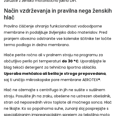
združite z žensko motoristično jakno DIFI.
Način vzdrževanja in pravilna nega ženskih
hlač
Pravilno čiščenje ohranja funkcionalnost vodoodporne
membrane in podaljšuje življenjsko dobo materialov. Pred
pranjem obvezno odstranite vse kolenske ščitnike ter ločite
termo podlogo in dežno membrano.
Hlače perite ročno ali v pralnem stroju na programu za
občutljivo perilo pri temperaturi
do 30 °C
. Uporabljajte le
blag tekoči detergent za tehnična športna oblačila.
Uporaba mehčalca ali belila je strogo prepovedana
,
saj ti uničijo mikroskopske pore membrane AEROTEX®.
Hlač ne ožemajte s centrifugo in jih ne sušite v sušilnem
stroju. Posušite jih na zraku, obešene na ustrezen obešalnik,
stran od neposrednih virov toplote ali močnega sonca. Hlač
ne likajte. Ko so popolnoma suhe, zunanji sloj posprejajte s
specializiranim impregnacijskim sprejem za tekstilna moto