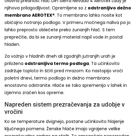
Glavna prednost hlač DIFI Sierra Nevada 4 Aerotex Lady je
njihova prilagodljivost. Opremljene so z
odstranljivo dežno
membrano AEROTEX®
. To membrano lahko nosite kot
običajno notranjo podlogo. V primeru močnega naliva pa jo
lahko preprosto oblečete preko zunanjih hlač. S tem
preprečite, da bi se zunanji material napil vode in postal
hladen.
Za vožnjo v hladnih dneh ali zgodnjih jutranjih urah je
priložena
odstranljiva termo podloga
. Ta učinkovito
zadržuje toploto in ščiti pred mrazom. Ko nastopijo vroči
poletni dnevi, termo podlogo in dežno membrano
enostavno odstranite. Hlače se tako spremenijo v lahek in
izjemno zračen kos opreme.
Napreden sistem prezračevanja za udobje v
vročini
Ko se temperature dvignejo, postane učinkovito hlajenje
ključnega pomena. Ženske hlače imajo vgrajene velike