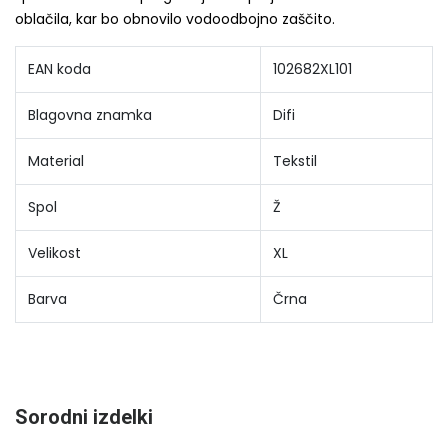
oblačila, kar bo obnovilo vodoodbojno zaščito.
EAN koda
102682XL101
Blagovna znamka
Difi
Material
Tekstil
Spol
Ž
Velikost
XL
Barva
Črna
Sorodni izdelki