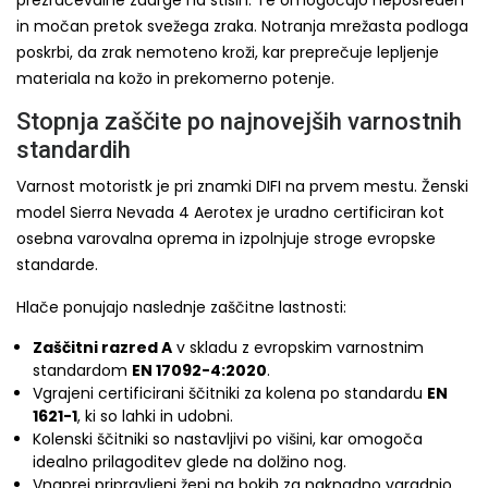
prezračevalne zadrge na stisih. Te omogočajo neposreden
in močan pretok svežega zraka. Notranja mrežasta podloga
poskrbi, da zrak nemoteno kroži, kar preprečuje lepljenje
materiala na kožo in prekomerno potenje.
Stopnja zaščite po najnovejših varnostnih
standardih
Varnost motoristk je pri znamki DIFI na prvem mestu. Ženski
model Sierra Nevada 4 Aerotex je uradno certificiran kot
osebna varovalna oprema in izpolnjuje stroge evropske
standarde.
Hlače ponujajo naslednje zaščitne lastnosti:
Zaščitni razred A
v skladu z evropskim varnostnim
standardom
EN 17092-4:2020
.
Vgrajeni certificirani ščitniki za kolena po standardu
EN
1621-1
, ki so lahki in udobni.
Kolenski ščitniki so nastavljivi po višini, kar omogoča
idealno prilagoditev glede na dolžino nog.
Vnaprej pripravljeni žepi na bokih za naknadno vgradnjo