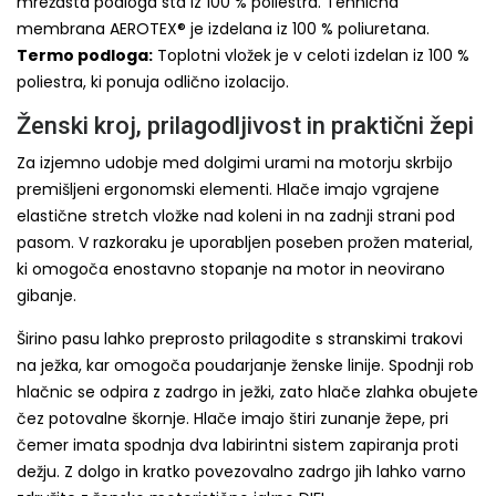
mrežasta podloga sta iz 100 % poliestra. Tehnična
membrana AEROTEX® je izdelana iz 100 % poliuretana.
Termo podloga:
Toplotni vložek je v celoti izdelan iz 100 %
poliestra, ki ponuja odlično izolacijo.
Ženski kroj, prilagodljivost in praktični žepi
Za izjemno udobje med dolgimi urami na motorju skrbijo
premišljeni ergonomski elementi. Hlače imajo vgrajene
elastične stretch vložke nad koleni in na zadnji strani pod
pasom. V razkoraku je uporabljen poseben prožen material,
ki omogoča enostavno stopanje na motor in neovirano
gibanje.
Širino pasu lahko preprosto prilagodite s stranskimi trakovi
na ježka, kar omogoča poudarjanje ženske linije. Spodnji rob
hlačnic se odpira z zadrgo in ježki, zato hlače zlahka obujete
čez potovalne škornje. Hlače imajo štiri zunanje žepe, pri
čemer imata spodnja dva labirintni sistem zapiranja proti
dežju. Z dolgo in kratko povezovalno zadrgo jih lahko varno