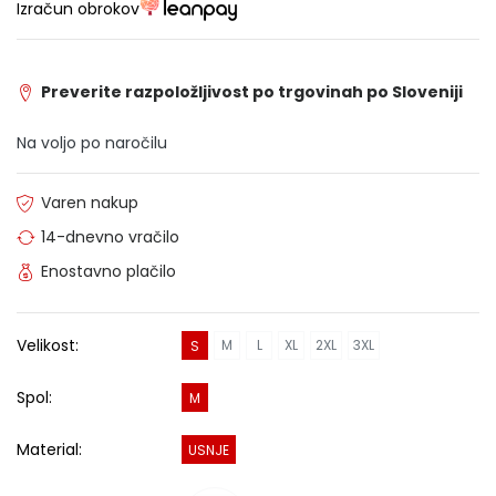
Izračun obrokov
Preverite razpoložljivost po trgovinah po Sloveniji
Na voljo po naročilu
Varen nakup
14-dnevno vračilo
Enostavno plačilo
Velikost:
M
L
XL
2XL
3XL
S
Spol:
M
Material:
USNJE