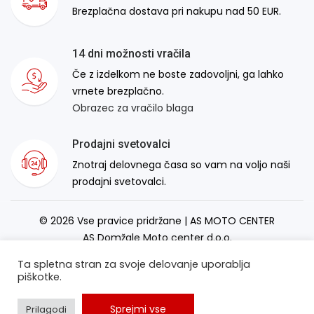
Brezplačna dostava pri nakupu nad 50 EUR.
14 dni možnosti vračila
Če z izdelkom ne boste zadovoljni, ga lahko
vrnete brezplačno.
Obrazec za vračilo blaga
Prodajni svetovalci
Znotraj delovnega časa so vam na voljo naši
prodajni svetovalci.
© 2026 Vse pravice pridržane | AS MOTO CENTER
AS Domžale Moto center d.o.o.
Izdelava spletne strani:
RSMT
Ta spletna stran za svoje delovanje uporablja
piškotke.
Sprejmi vse
Prilagodi