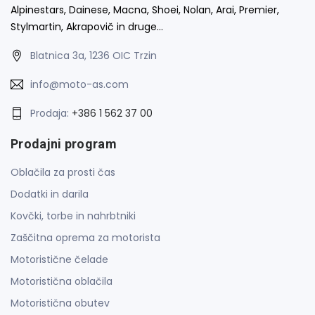
Alpinestars, Dainese, Macna, Shoei, Nolan, Arai, Premier,
Stylmartin, Akrapovič in druge…
Blatnica 3a, 1236 OIC Trzin
info@moto-as.com
Prodaja:
+386 1 562 37 00
Prodajni program
Oblačila za prosti čas
Dodatki in darila
Kovčki, torbe in nahrbtniki
Zaščitna oprema za motorista
Motoristične čelade
Motoristična oblačila
Motoristična obutev