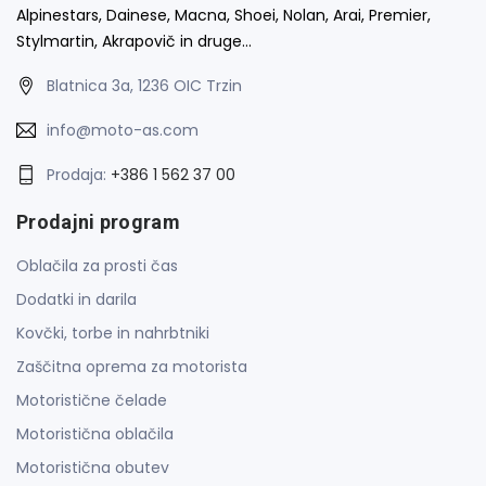
Alpinestars, Dainese, Macna, Shoei, Nolan, Arai, Premier,
Stylmartin, Akrapovič in druge…
Blatnica 3a, 1236 OIC Trzin
info@moto-as.com
Prodaja:
+386 1 562 37 00
Prodajni program
Oblačila za prosti čas
Dodatki in darila
Kovčki, torbe in nahrbtniki
Zaščitna oprema za motorista
Motoristične čelade
Motoristična oblačila
Motoristična obutev