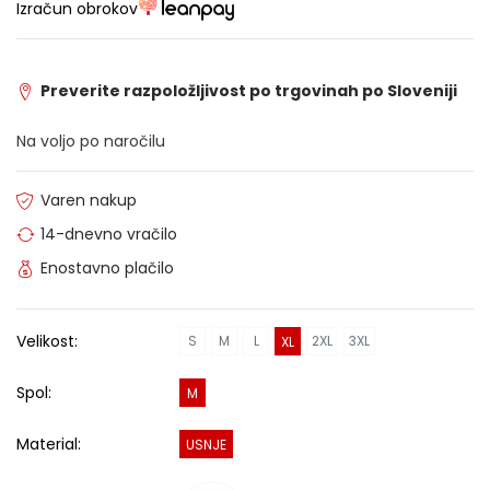
Izračun obrokov
Preverite razpoložljivost po trgovinah po Sloveniji
Na voljo po naročilu
Varen nakup
14-dnevno vračilo
Enostavno plačilo
Velikost:
S
M
L
2XL
3XL
XL
Spol:
M
Material:
USNJE