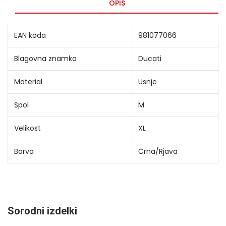
OPIS
EAN koda
981077066
Blagovna znamka
Ducati
Material
Usnje
Spol
M
Velikost
XL
Barva
Črna/Rjava
Sorodni izdelki