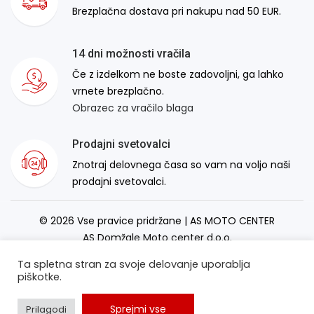
Brezplačna dostava pri nakupu nad 50 EUR.
14 dni možnosti vračila
Če z izdelkom ne boste zadovoljni, ga lahko
vrnete brezplačno.
Obrazec za vračilo blaga
Prodajni svetovalci
Znotraj delovnega časa so vam na voljo naši
prodajni svetovalci.
© 2026 Vse pravice pridržane | AS MOTO CENTER
AS Domžale Moto center d.o.o.
Izdelava spletne strani:
RSMT
Ta spletna stran za svoje delovanje uporablja
piškotke.
Sprejmi vse
Prilagodi