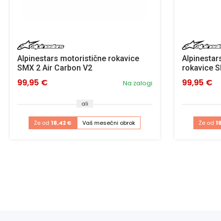
Alpinestars motoristične rokavice
Alpinestar
SMX 2 Air Carbon V2
rokavice S
99,95 €
99,95 €
Na zalogi
ali
Že od
18,42 €
Vaš mesečni obrok
Že od
1