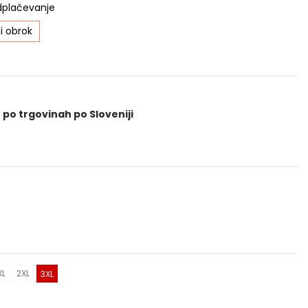
dplačevanje
i obrok
 po trgovinah po Sloveniji
XL
2XL
3XL