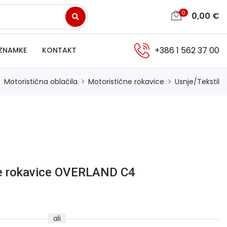
0
0,00
€
+386 1 562 37 00
ZNAMKE
KONTAKT
Motoristična oblačila
Motoristične rokavice
Usnje/Tekstil
ne rokavice OVERLAND C4
ali