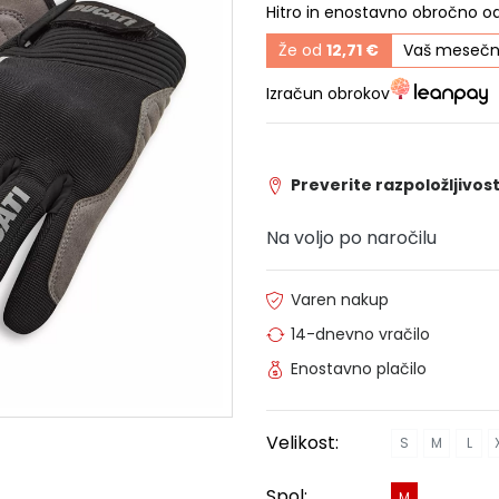
Hitro in enostavno obročno o
Že od
12,71 €
Vaš mesečn
Izračun obrokov
Preverite razpoložljivost
Na voljo po naročilu
Varen nakup
14-dnevno vračilo
Enostavno plačilo
Velikost:
S
M
L
Spol:
M