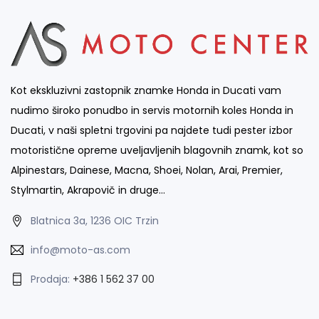
Kot ekskluzivni zastopnik znamke Honda in Ducati vam
nudimo široko ponudbo in servis motornih koles Honda in
Ducati, v naši spletni trgovini pa najdete tudi pester izbor
motoristične opreme uveljavljenih blagovnih znamk, kot so
Alpinestars, Dainese, Macna, Shoei, Nolan, Arai, Premier,
Stylmartin, Akrapovič in druge…
Blatnica 3a, 1236 OIC Trzin
info@moto-as.com
Prodaja:
+386 1 562 37 00