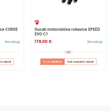
vice CORSE
Ducati motoristične rokavice SPEED
EVO C1
179,00 €
Na zalogi
Na zalogi
ali
ni obrok
Že od
16,82 €
Vaš mesečni obrok