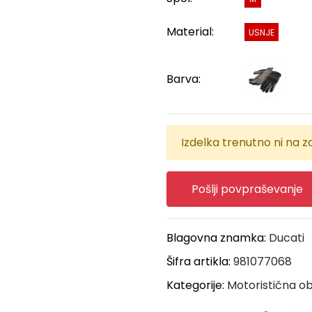
Material:
USNJE
Barva:
Izdelka trenutno ni na za
Pošlji povpraševanje
Blagovna znamka:
Ducati
Šifra artikla:
981077068
Kategorije:
Motoristična ob