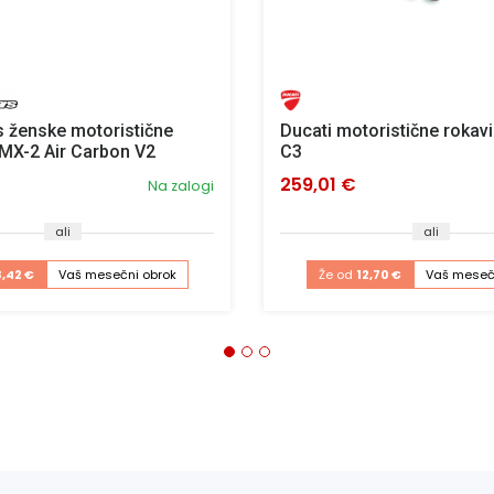
s ženske motoristične
Ducati motoristične roka
MX-2 Air Carbon V2
C3
259,01 €
Na zalogi
ali
ali
8,42 €
Vaš mesečni obrok
Že od
12,70 €
Vaš meseč