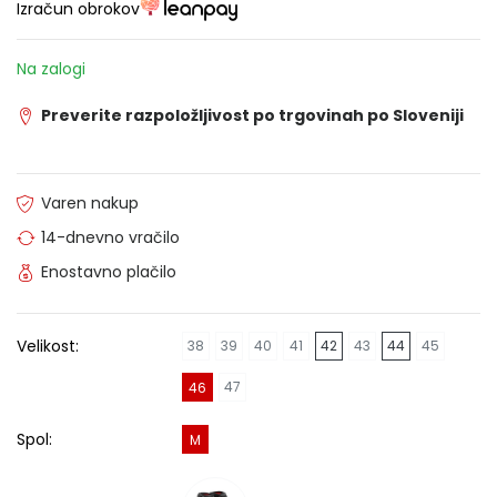
Izračun obrokov
Na zalogi
Preverite razpoložljivost po trgovinah po Sloveniji
Varen nakup
14-dnevno vračilo
Enostavno plačilo
Velikost:
38
39
40
41
42
43
44
45
47
46
Spol:
M