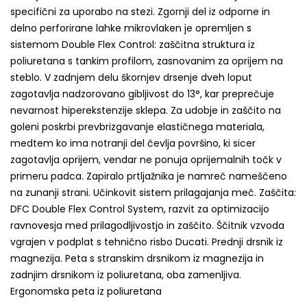
specifični za uporabo na stezi. Zgornji del iz odporne in
delno perforirane lahke mikrovlaken je opremljen s
sistemom Double Flex Control: zaščitna struktura iz
poliuretana s tankim profilom, zasnovanim za oprijem na
steblo. V zadnjem delu škornjev drsenje dveh loput
zagotavlja nadzorovano gibljivost do 13°, kar preprečuje
nevarnost hiperekstenzije sklepa. Za udobje in zaščito na
goleni poskrbi prevbrizgavanje elastičnega materiala,
medtem ko ima notranji del čevlja površino, ki sicer
zagotavlja oprijem, vendar ne ponuja oprijemalnih točk v
primeru padca. Zapiralo prtljažnika je namreč nameščeno
na zunanji strani. Učinkovit sistem prilagajanja meč. Zaščita:
DFC Double Flex Control System, razvit za optimizacijo
ravnovesja med prilagodljivostjo in zaščito. Ščitnik vzvoda
vgrajen v podplat s tehnično risbo Ducati. Prednji drsnik iz
magnezija. Peta s stranskim drsnikom iz magnezija in
zadnjim drsnikom iz poliuretana, oba zamenljiva.
Ergonomska peta iz poliuretana