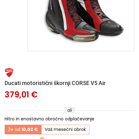
Ducati motoristični škornji CORSE V5 Air
379,01 €
ali
Hitro in enostavno obročno odplačevanje
Že od
10,02 €
Vaš mesečni obrok