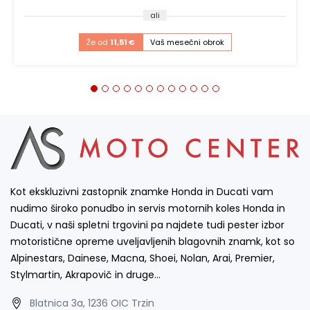
ali
Že od
11,51 €
Vaš mesečni obrok
Kot ekskluzivni zastopnik znamke Honda in Ducati vam
nudimo široko ponudbo in servis motornih koles Honda in
Ducati, v naši spletni trgovini pa najdete tudi pester izbor
motoristične opreme uveljavljenih blagovnih znamk, kot so
Alpinestars, Dainese, Macna, Shoei, Nolan, Arai, Premier,
Stylmartin, Akrapovič in druge…
Blatnica 3a, 1236 OIC Trzin