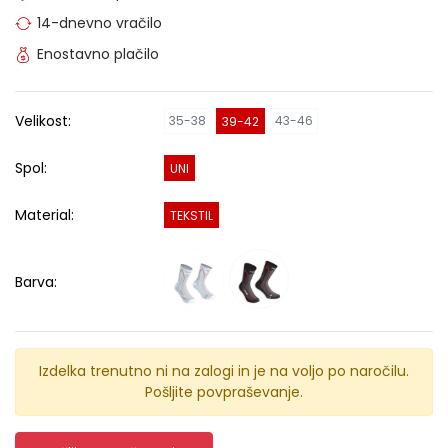
14-dnevno vračilo
Enostavno plačilo
Velikost:
35-38
43-46
39-42
Spol:
UNI
Material:
TEKSTIL
Barva:
Izdelka trenutno ni na zalogi in je na voljo po naročilu.
Pošljite povpraševanje.