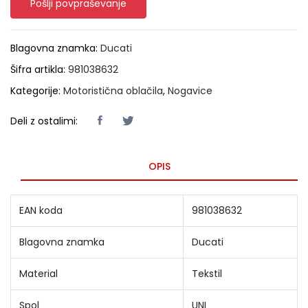
Pošlji povpraševanje
Blagovna znamka:
Ducati
Šifra artikla:
981038632
Kategorije:
Motoristična oblačila
,
Nogavice
Deli z ostalimi:
OPIS
EAN koda
981038632
Blagovna znamka
Ducati
Material
Tekstil
Spol
UNI