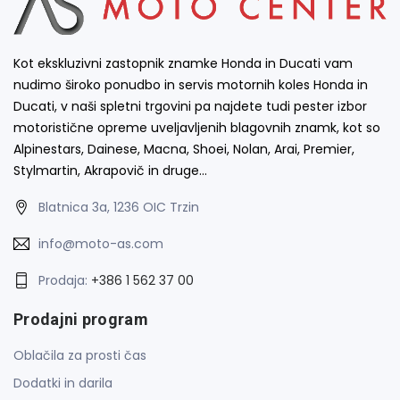
Kot ekskluzivni zastopnik znamke Honda in Ducati vam
nudimo široko ponudbo in servis motornih koles Honda in
Ducati, v naši spletni trgovini pa najdete tudi pester izbor
motoristične opreme uveljavljenih blagovnih znamk, kot so
Alpinestars, Dainese, Macna, Shoei, Nolan, Arai, Premier,
Stylmartin, Akrapovič in druge…
Blatnica 3a, 1236 OIC Trzin
info@moto-as.com
Prodaja:
+386 1 562 37 00
Prodajni program
Oblačila za prosti čas
Dodatki in darila