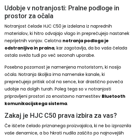
Udobje v notranjosti: Pralne podloge in
prostor za očala
Notranjost čelade HJC C50 je izdelana iz naprednih
materialov, ki hitro odvajajo vlago in preprečujejo nastanek
neprijetnih vonjav. Celotna
notranja podloga je
odstranljiva in pralna
, kar zagotavlja, da bo vaša čelada
ostala sveža tudi po več sezonah uporabe.
Posebna pozornost je namenjena motoristom, ki nosijo
očala. Notranja školjka ima namenske kanale, ki
preprečujejo pritisk očal na sence, kar drastično poveča
udobje na dolgih turah. Poleg tega so v notranjosti
pripravljeni prostori za enostavno namestitev
Bluetooth
komunikacijskega sistema
.
Zakaj je HJC C50 prava izbira za vas?
Če iščete čelado priznanega proizvajalca, ki ne bo izpraznila
vaše denarnice, a bo hkrati nudila zaščito po najnovejših