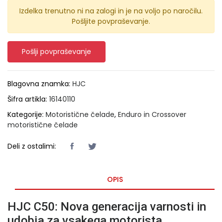
Izdelka trenutno ni na zalogi in je na voljo po naročilu.
Pošljite povpraševanje.
Pošlji povpraševanje
Blagovna znamka:
HJC
Šifra artikla:
16140110
Kategorije:
Motoristične čelade
,
Enduro in Crossover
motoristične čelade
Deli z ostalimi:
OPIS
HJC C50: Nova generacija varnosti in
udobja za vsakega motorista