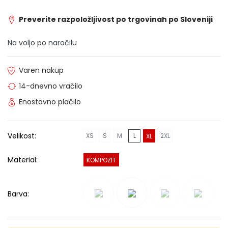
Preverite razpoložljivost po trgovinah po Sloveniji
Na voljo po naročilu
Varen nakup
14-dnevno vračilo
Enostavno plačilo
Velikost:
XS
S
M
L
2XL
XL
Material:
KOMPOZIT
Barva: