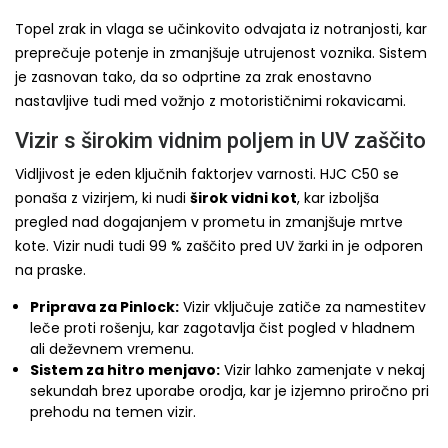
Topel zrak in vlaga se učinkovito odvajata iz notranjosti, kar
preprečuje potenje in zmanjšuje utrujenost voznika. Sistem
je zasnovan tako, da so odprtine za zrak enostavno
nastavljive tudi med vožnjo z motorističnimi rokavicami.
Vizir s širokim vidnim poljem in UV zaščito
Vidljivost je eden ključnih faktorjev varnosti. HJC C50 se
ponaša z vizirjem, ki nudi
širok vidni kot
, kar izboljša
pregled nad dogajanjem v prometu in zmanjšuje mrtve
kote. Vizir nudi tudi 99 % zaščito pred UV žarki in je odporen
na praske.
Priprava za Pinlock:
Vizir vključuje zatiče za namestitev
leče proti rošenju, kar zagotavlja čist pogled v hladnem
ali deževnem vremenu.
Sistem za hitro menjavo:
Vizir lahko zamenjate v nekaj
sekundah brez uporabe orodja, kar je izjemno priročno pri
prehodu na temen vizir.