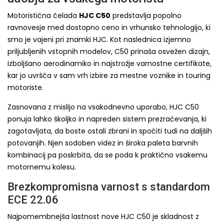
Motoristična čelada
HJC C50
predstavlja popolno
ravnovesje med dostopno ceno in vrhunsko tehnologijo, ki
smo je vajeni pri znamki HJC. Kot naslednica izjemno
priljubljenih vstopnih modelov, C50 prinaša osvežen dizajn,
izboljšano aerodinamiko in najstrožje varnostne certifikate,
kar jo uvršča v sam vrh izbire za mestne voznike in touring
motoriste.
Zasnovana z mislijo na vsakodnevno uporabo, HJC C50
ponuja lahko školjko in napreden sistem prezračevanja, ki
zagotavljata, da boste ostali zbrani in spočiti tudi na daljših
potovanjih. Njen sodoben videz in široka paleta barvnih
kombinacij pa poskrbita, da se poda k praktično vsakemu
motornemu kolesu.
Brezkompromisna varnost s standardom
ECE 22.06
Najpomembnejša lastnost nove HJC C50 je skladnost z