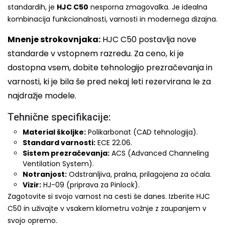
standardih, je
HJC C50
nesporna zmagovalka. Je idealna
kombinacija funkcionalnosti, varnosti in modernega dizajna.
Mnenje strokovnjaka:
HJC C50 postavlja nove
standarde v vstopnem razredu. Za ceno, ki je
dostopna vsem, dobite tehnologijo prezračevanja in
varnosti, ki je bila še pred nekaj leti rezervirana le za
najdražje modele.
Tehnične specifikacije:
Material školjke:
Polikarbonat (CAD tehnologija).
Standard varnosti:
ECE 22.06.
Sistem prezračevanja:
ACS (Advanced Channeling
Ventilation System).
Notranjost:
Odstranljiva, pralna, prilagojena za očala.
Vizir:
HJ-09 (priprava za Pinlock).
Zagotovite si svojo varnost na cesti še danes. Izberite HJC
C50 in uživajte v vsakem kilometru vožnje z zaupanjem v
svojo opremo.