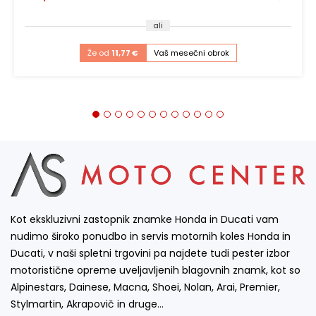
ali
Že od
11,77 €
Vaš mesečni obrok
Kot ekskluzivni zastopnik znamke Honda in Ducati vam
nudimo široko ponudbo in servis motornih koles Honda in
Ducati, v naši spletni trgovini pa najdete tudi pester izbor
motoristične opreme uveljavljenih blagovnih znamk, kot so
Alpinestars, Dainese, Macna, Shoei, Nolan, Arai, Premier,
Stylmartin, Akrapovič in druge…