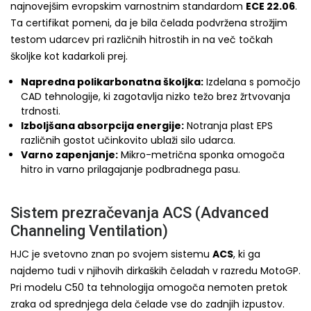
najnovejšim evropskim varnostnim standardom
ECE 22.06
.
Ta certifikat pomeni, da je bila čelada podvržena strožjim
testom udarcev pri različnih hitrostih in na več točkah
školjke kot kadarkoli prej.
Napredna polikarbonatna školjka:
Izdelana s pomočjo
CAD tehnologije, ki zagotavlja nizko težo brez žrtvovanja
trdnosti.
Izboljšana absorpcija energije:
Notranja plast EPS
različnih gostot učinkovito ublaži silo udarca.
Varno zapenjanje:
Mikro-metrična sponka omogoča
hitro in varno prilagajanje podbradnega pasu.
Sistem prezračevanja ACS (Advanced
Channeling Ventilation)
HJC je svetovno znan po svojem sistemu
ACS
, ki ga
najdemo tudi v njihovih dirkaških čeladah v razredu MotoGP.
Pri modelu C50 ta tehnologija omogoča nemoten pretok
zraka od sprednjega dela čelade vse do zadnjih izpustov.