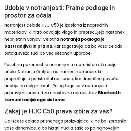
Udobje v notranjosti: Pralne podloge in
prostor za očala
Notranjost čelade HJC C50 je izdelana iz naprednih
materialov, ki hitro odvajajo vlago in preprečujejo nastanek
neprijetnih vonjav. Celotna
notranja podloga je
odstranljiva in pralna
, kar zagotavlja, da bo vaša čelada
ostala sveža tudi po več sezonah uporabe.
Posebna pozornost je namenjena motoristom, ki nosijo
očala. Notranja školjka ima namenske kanale, ki
preprečujejo pritisk očal na sence, kar drastično poveča
udobje na dolgih turah. Poleg tega so v notranjosti
pripravljeni prostori za enostavno namestitev
Bluetooth
komunikacijskega sistema
.
Zakaj je HJC C50 prava izbira za vas?
Če iščete čelado priznanega proizvajalca, ki ne bo izpraznila
vaše denarnice, a bo hkrati nudila zaščito po najnovejših