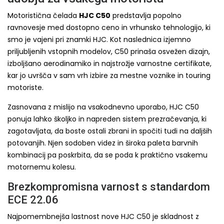
Motoristična čelada
HJC C50
predstavlja popolno
ravnovesje med dostopno ceno in vrhunsko tehnologijo, ki
smo je vajeni pri znamki HJC. Kot naslednica izjemno
priljubljenih vstopnih modelov, C50 prinaša osvežen dizajn,
izboljšano aerodinamiko in najstrožje varnostne certifikate,
kar jo uvršča v sam vrh izbire za mestne voznike in touring
motoriste.
Zasnovana z mislijo na vsakodnevno uporabo, HJC C50
ponuja lahko školjko in napreden sistem prezračevanja, ki
zagotavljata, da boste ostali zbrani in spočiti tudi na daljših
potovanjih. Njen sodoben videz in široka paleta barvnih
kombinacij pa poskrbita, da se poda k praktično vsakemu
motornemu kolesu.
Brezkompromisna varnost s standardom
ECE 22.06
Najpomembnejša lastnost nove HJC C50 je skladnost z