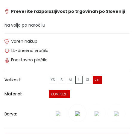
Preverite razpoložljivost po trgovinah po Sloveniji
Na voljo po naročilu
Varen nakup
14-dnevno vračilo
Enostavno plačilo
Velikost:
XS
S
M
L
XL
2XL
Material:
KOMPOZIT
Barva: