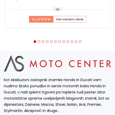
ali
Že od
11,77 €
Vaš mesečni obrok
Kot ekskluzivni zastopnik znamke Honda in Ducati vam
nudimo široko ponudbo in servis motornih koles Honda in
Ducati, v naši spletni trgovini pa najdete tudi pester izbor
motoristične opreme uveljavljenih blagovnih znamk, kot so
Alpinestars, Dainese, Macna, Shoei, Nolan, Arai, Premier,
Stylmartin, Akrapovič in druge…