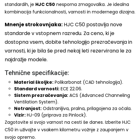
standardih, je
HJC C50
nesporna zmagovalka. Je idealna
kombinacija funkcionalnosti, varnosti in modernega dizajna.
Mnenje strokovnjaka:
HJC C50 postavlja nove
standarde v vstopnem razredu. Za ceno, ki je
dostopna vsem, dobite tehnologijo prezračevanja in
varnosti, ki je bila še pred nekaj leti rezervirana le za
najdražje modele.
Tehnične specifikacije:
Material školjke:
Polikarbonat (CAD tehnologija).
Standard varnosti:
ECE 22.06.
Sistem prezračevanja:
ACS (Advanced Channeling
Ventilation System).
Notranjost:
Odstranljiva, pralna, prilagojena za očala.
Vizir:
HJ-09 (priprava za Pinlock).
Zagotovite si svojo varnost na cesti še danes. Izberite HJC
C50 in uživajte v vsakem kilometru vožnje z zaupanjem v
svojo opremo.