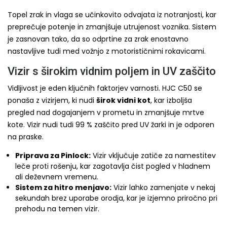
Topel zrak in vlaga se učinkovito odvajata iz notranjosti, kar
preprečuje potenje in zmanjšuje utrujenost voznika. Sistem
je zasnovan tako, da so odprtine za zrak enostavno
nastavljive tudi med vožnjo z motorističnimi rokavicami.
Vizir s širokim vidnim poljem in UV zaščito
Vidljivost je eden ključnih faktorjev varnosti. HJC C50 se
ponaša z vizirjem, ki nudi
širok vidni kot
, kar izboljša
pregled nad dogajanjem v prometu in zmanjšuje mrtve
kote. Vizir nudi tudi 99 % zaščito pred UV žarki in je odporen
na praske.
Priprava za Pinlock:
Vizir vključuje zatiče za namestitev
leče proti rošenju, kar zagotavlja čist pogled v hladnem
ali deževnem vremenu.
Sistem za hitro menjavo:
Vizir lahko zamenjate v nekaj
sekundah brez uporabe orodja, kar je izjemno priročno pri
prehodu na temen vizir.