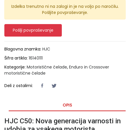
Izdelka trenutno ni na zalogi in je na voljo po naročilu.
Pošljite povpraševanje.
Pošlji povpraševanje
Blagovna znamka:
HJC
Šifra artikla:
16140111
Kategorije:
Motoristične čelade
,
Enduro in Crossover
motoristične čelade
Deli z ostalimi:
OPIS
HJC C50: Nova generacija varnosti in
udobja za vsakega motorista