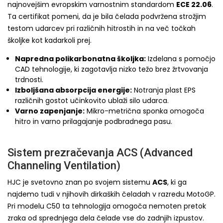
najnovejšim evropskim varnostnim standardom
ECE 22.06
.
Ta certifikat pomeni, da je bila čelada podvržena strožjim
testom udarcev pri različnih hitrostih in na več točkah
školjke kot kadarkoli prej.
Napredna polikarbonatna školjka:
Izdelana s pomočjo
CAD tehnologije, ki zagotavlja nizko težo brez žrtvovanja
trdnosti.
Izboljšana absorpcija energije:
Notranja plast EPS
različnih gostot učinkovito ublaži silo udarca.
Varno zapenjanje:
Mikro-metrična sponka omogoča
hitro in varno prilagajanje podbradnega pasu.
Sistem prezračevanja ACS (Advanced
Channeling Ventilation)
HJC je svetovno znan po svojem sistemu
ACS
, ki ga
najdemo tudi v njihovih dirkaških čeladah v razredu MotoGP.
Pri modelu C50 ta tehnologija omogoča nemoten pretok
zraka od sprednjega dela čelade vse do zadnjih izpustov.