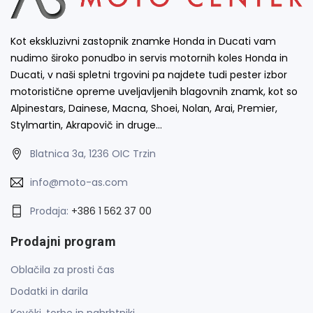
Kot ekskluzivni zastopnik znamke Honda in Ducati vam
nudimo široko ponudbo in servis motornih koles Honda in
Ducati, v naši spletni trgovini pa najdete tudi pester izbor
motoristične opreme uveljavljenih blagovnih znamk, kot so
Alpinestars, Dainese, Macna, Shoei, Nolan, Arai, Premier,
Stylmartin, Akrapovič in druge…
Blatnica 3a, 1236 OIC Trzin
info@moto-as.com
Prodaja:
+386 1 562 37 00
Prodajni program
Oblačila za prosti čas
Dodatki in darila
Kovčki, torbe in nahrbtniki