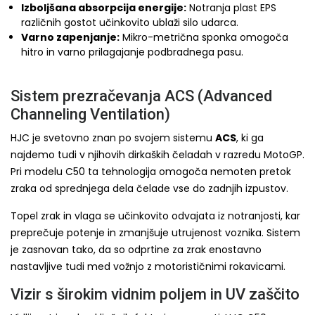
Izboljšana absorpcija energije:
Notranja plast EPS
različnih gostot učinkovito ublaži silo udarca.
Varno zapenjanje:
Mikro-metrična sponka omogoča
hitro in varno prilagajanje podbradnega pasu.
Sistem prezračevanja ACS (Advanced
Channeling Ventilation)
HJC je svetovno znan po svojem sistemu
ACS
, ki ga
najdemo tudi v njihovih dirkaških čeladah v razredu MotoGP.
Pri modelu C50 ta tehnologija omogoča nemoten pretok
zraka od sprednjega dela čelade vse do zadnjih izpustov.
Topel zrak in vlaga se učinkovito odvajata iz notranjosti, kar
preprečuje potenje in zmanjšuje utrujenost voznika. Sistem
je zasnovan tako, da so odprtine za zrak enostavno
nastavljive tudi med vožnjo z motorističnimi rokavicami.
Vizir s širokim vidnim poljem in UV zaščito