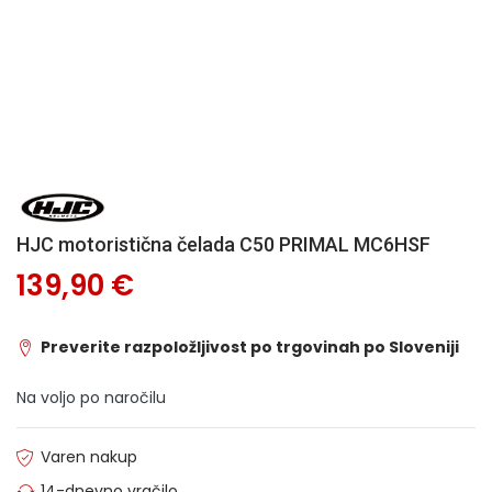
HJC motoristična čelada C50 PRIMAL MC6HSF
139,90 €
Preverite razpoložljivost po trgovinah po Sloveniji
Na voljo po naročilu
Varen nakup
14-dnevno vračilo