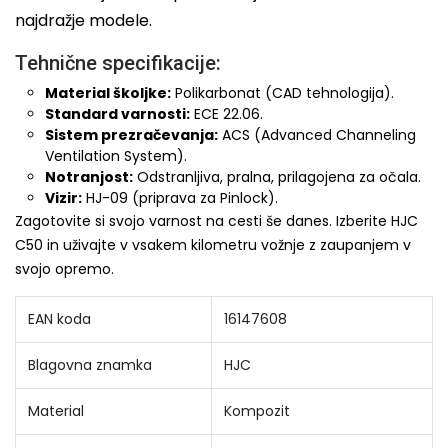
najdražje modele.
Tehnične specifikacije:
Material školjke:
Polikarbonat (CAD tehnologija).
Standard varnosti:
ECE 22.06.
Sistem prezračevanja:
ACS (Advanced Channeling
Ventilation System).
Notranjost:
Odstranljiva, pralna, prilagojena za očala.
Vizir:
HJ-09 (priprava za Pinlock).
Zagotovite si svojo varnost na cesti še danes. Izberite HJC
C50 in uživajte v vsakem kilometru vožnje z zaupanjem v
svojo opremo.
EAN koda
16147608
Blagovna znamka
HJC
Material
Kompozit