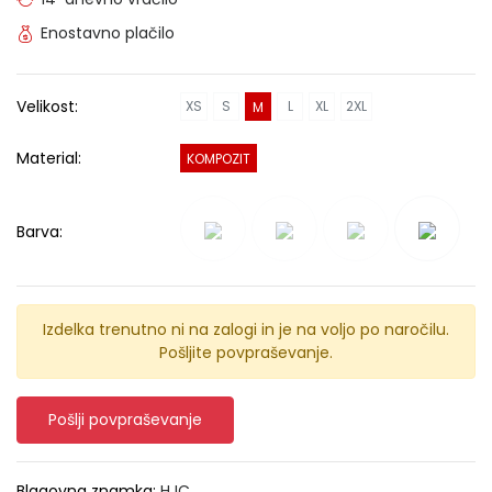
Enostavno plačilo
Velikost:
XS
S
L
XL
2XL
M
Material:
KOMPOZIT
Barva:
Izdelka trenutno ni na zalogi in je na voljo po naročilu.
Pošljite povpraševanje.
Pošlji povpraševanje
Blagovna znamka:
HJC