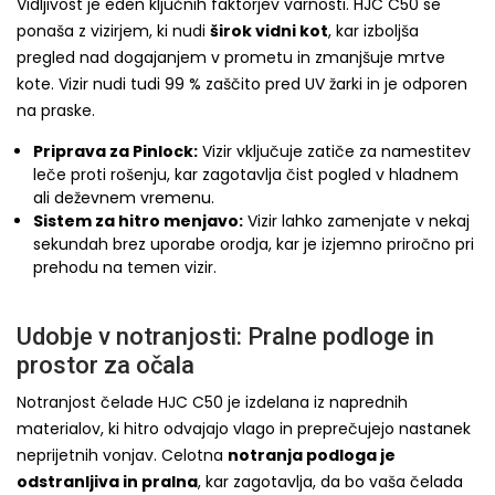
Vidljivost je eden ključnih faktorjev varnosti. HJC C50 se
ponaša z vizirjem, ki nudi
širok vidni kot
, kar izboljša
pregled nad dogajanjem v prometu in zmanjšuje mrtve
kote. Vizir nudi tudi 99 % zaščito pred UV žarki in je odporen
na praske.
Priprava za Pinlock:
Vizir vključuje zatiče za namestitev
leče proti rošenju, kar zagotavlja čist pogled v hladnem
ali deževnem vremenu.
Sistem za hitro menjavo:
Vizir lahko zamenjate v nekaj
sekundah brez uporabe orodja, kar je izjemno priročno pri
prehodu na temen vizir.
Udobje v notranjosti: Pralne podloge in
prostor za očala
Notranjost čelade HJC C50 je izdelana iz naprednih
materialov, ki hitro odvajajo vlago in preprečujejo nastanek
neprijetnih vonjav. Celotna
notranja podloga je
odstranljiva in pralna
, kar zagotavlja, da bo vaša čelada