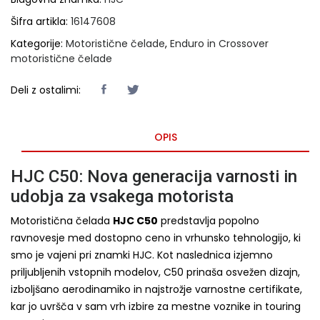
Šifra artikla:
16147608
Kategorije:
Motoristične čelade
,
Enduro in Crossover
motoristične čelade
Deli z ostalimi:
OPIS
HJC C50: Nova generacija varnosti in
udobja za vsakega motorista
Motoristična čelada
HJC C50
predstavlja popolno
ravnovesje med dostopno ceno in vrhunsko tehnologijo, ki
smo je vajeni pri znamki HJC. Kot naslednica izjemno
priljubljenih vstopnih modelov, C50 prinaša osvežen dizajn,
izboljšano aerodinamiko in najstrožje varnostne certifikate,
kar jo uvršča v sam vrh izbire za mestne voznike in touring