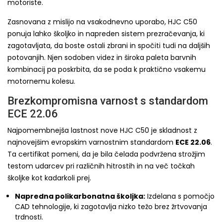
motoriste.
Zasnovana z mislijo na vsakodnevno uporabo, HJC C50
ponuja lahko školjko in napreden sistem prezračevanja, ki
zagotavljata, da boste ostali zbrani in spočiti tudi na daljših
potovanjih. Njen sodoben videz in široka paleta barvnih
kombinacij pa poskrbita, da se poda k praktično vsakemu
motornemu kolesu.
Brezkompromisna varnost s standardom
ECE 22.06
Najpomembnejša lastnost nove HJC C50 je skladnost z
najnovejšim evropskim varnostnim standardom
ECE 22.06
.
Ta certifikat pomeni, da je bila čelada podvržena strožjim
testom udarcev pri različnih hitrostih in na več točkah
školjke kot kadarkoli prej.
Napredna polikarbonatna školjka:
Izdelana s pomočjo
CAD tehnologije, ki zagotavlja nizko težo brez žrtvovanja
trdnosti.