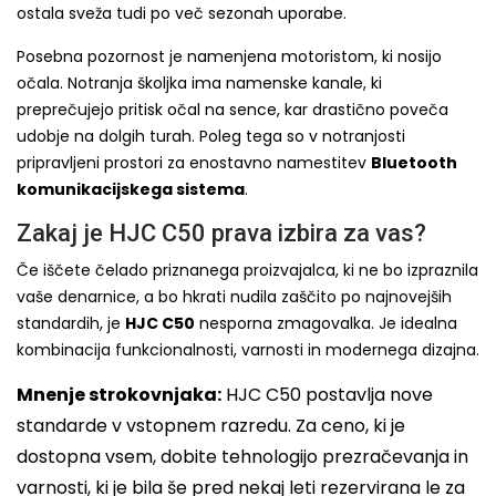
ostala sveža tudi po več sezonah uporabe.
Posebna pozornost je namenjena motoristom, ki nosijo
očala. Notranja školjka ima namenske kanale, ki
preprečujejo pritisk očal na sence, kar drastično poveča
udobje na dolgih turah. Poleg tega so v notranjosti
pripravljeni prostori za enostavno namestitev
Bluetooth
komunikacijskega sistema
.
Zakaj je HJC C50 prava izbira za vas?
Če iščete čelado priznanega proizvajalca, ki ne bo izpraznila
vaše denarnice, a bo hkrati nudila zaščito po najnovejših
standardih, je
HJC C50
nesporna zmagovalka. Je idealna
kombinacija funkcionalnosti, varnosti in modernega dizajna.
Mnenje strokovnjaka:
HJC C50 postavlja nove
standarde v vstopnem razredu. Za ceno, ki je
dostopna vsem, dobite tehnologijo prezračevanja in
varnosti, ki je bila še pred nekaj leti rezervirana le za