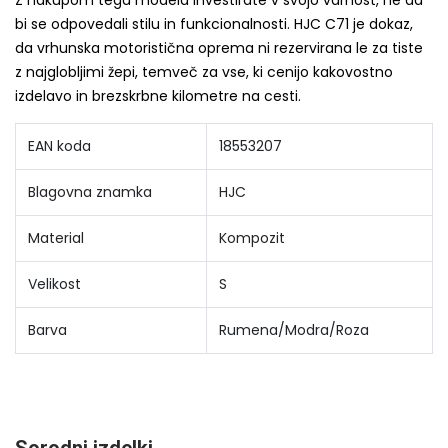
bi se odpovedali stilu in funkcionalnosti. HJC C71 je dokaz,
da vrhunska motoristična oprema ni rezervirana le za tiste
z najglobljimi žepi, temveč za vse, ki cenijo kakovostno
izdelavo in brezskrbne kilometre na cesti.
EAN koda
18553207
Blagovna znamka
HJC
Material
Kompozit
Velikost
S
Barva
Rumena/Modra/Roza
Sorodni izdelki