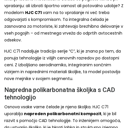
vprašanju: ali izbrati športno varnost ali potovalno udobje? Z
modelom
HJC C71
vam na to vprašanje ni več treba
odgovarjati s kompromisom. Ta integralna čelada je
zasnovana za motoriste, ki zahtevajo brezhibno delovanje v
vseh pogojih – od mestnega vrveža do odprtih avtocestnih
odsekov.
HJC C71 nadaljuje tradicijo serije “C”, ki je znana po tem, da
ponuja tehnologije iz višjih cenovnih razredov po dostopni
ceni. Z izboljšano aerodinamiko, integriranim sončnim
vizirjem in naprednimi materiali školjke, ta model postavlja
nove mejnike v svojem segmentu.
Napredna polikarbonatna školjka s CAD
tehnologijo
Osnova vsake varne čelade je njena školjka. HJC C71
uporablja
napreden polikarbonatni kompozit
, ki je bil
razvit s pomočjo CAD tehnologije. To inženirjem omogoča,
da ustvarijo školjko, ki je hkrati lahka in strukturno izjemno