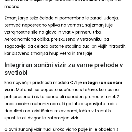
močna.
Zmanjšanje teže čelade ni pomembno le zaradi udobja,
temveč neposredno vpliva na varnost, saj zmanjšuje
vztrajnostne sile na glavo in vrat v primeru trka.
Aerodinamična oblika, preizkušena v vetrovniku, pa
zagotavlja, da čelada ostane stabilna tudi pri višjih hitrostih,
kar bistveno zmanjša hrup vetra in tresljaje.
Integriran sončni vizir za varne prehode v
svetlobi
Ena največjih prednosti modela C71 je
integriran sončni
vizir
. Motoristi se pogosto soočamo s težavo, ko nas na
poti preseneti nizko sonce ali nenaden prehod v tunel. Z
enostavnim mehanizmom, ki ga lahko upravljate tudi z
debelimi motorističnimi rokavicami, lahko v trenutku
spustite ali dvignete zatemnjen vizir.
Glavni zunanji vizir nudi široko vidno polje in je obdelan s