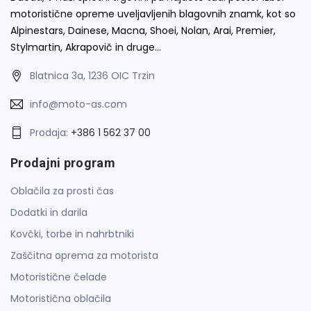
motoristične opreme uveljavljenih blagovnih znamk, kot so
Alpinestars, Dainese, Macna, Shoei, Nolan, Arai, Premier,
Stylmartin, Akrapovič in druge…
Blatnica 3a, 1236 OIC Trzin
info@moto-as.com
Prodaja:
+386 1 562 37 00
Prodajni program
Oblačila za prosti čas
Dodatki in darila
Kovčki, torbe in nahrbtniki
Zaščitna oprema za motorista
Motoristične čelade
Motoristična oblačila