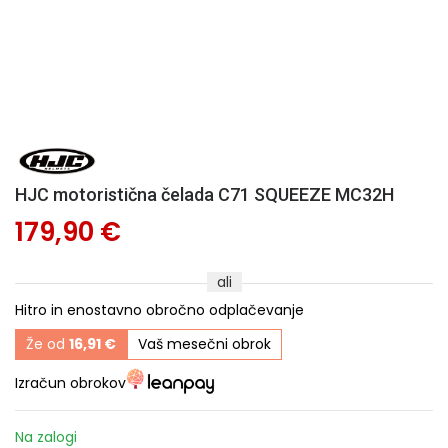
HJC motoristična čelada C71 SQUEEZE MC32H
179,90 €
ali
Hitro in enostavno obročno odplačevanje
Že od
16,91 €
Vaš mesečni obrok
Izračun obrokov
Na zalogi