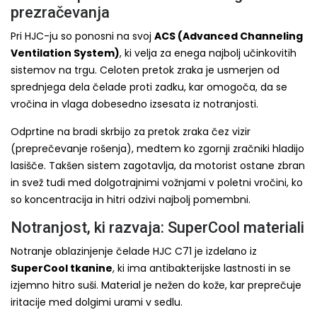
prezračevanja
Pri HJC-ju so ponosni na svoj
ACS (Advanced Channeling
Ventilation System)
, ki velja za enega najbolj učinkovitih
sistemov na trgu. Celoten pretok zraka je usmerjen od
sprednjega dela čelade proti zadku, kar omogoča, da se
vročina in vlaga dobesedno izsesata iz notranjosti.
Odprtine na bradi skrbijo za pretok zraka čez vizir
(preprečevanje rošenja), medtem ko zgornji zračniki hladijo
lasišče. Takšen sistem zagotavlja, da motorist ostane zbran
in svež tudi med dolgotrajnimi vožnjami v poletni vročini, ko
so koncentracija in hitri odzivi najbolj pomembni.
Notranjost, ki razvaja: SuperCool materiali
Notranje oblazinjenje čelade HJC C71 je izdelano iz
SuperCool tkanine
, ki ima antibakterijske lastnosti in se
izjemno hitro suši. Material je nežen do kože, kar preprečuje
iritacije med dolgimi urami v sedlu.