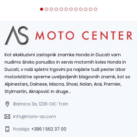
Kot ekskluzivni zastopnik znamke Honda in Ducati vam
nudimo široko ponudbo in servis motornih koles Honda in
Ducati, v naši spletni trgovini pa najdete tudi pester izbor
motoristične opreme uveljavljenih blagovnih znamk, kot so
Alpinestars, Dainese, Macna, Shoei, Nolan, Arai, Premier,
Stylmartin, Akrapovič in druge…
Blatnica 3a, 1236 OIC Trzin
info@moto-as.com
Prodaja:
+386 1 562 37 00