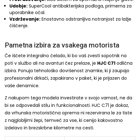
Udobje:
SuperCool antibakterijska podloga, primerna za
uporabnike očal.
Vzdrževanje:
Enostavno odstranljiva notranjost za lažje
čiščenje.
Pametna izbira za vsakega motorista
Če iščete integralno čelado, ki bo vaš zvesti sopotnik na
poti v službo ali na avanturi čez prelaze, je
HJC C71
odlična
izbira. Ponuja tehnološko dovršenost znamke, ki ji zaupajo
profesionalni dirkači, zapakirano v paket, ki je prijazen do
vaše denarnice.
Z nakupom tega modela investirate v svojo varnost, ne da
bi se odpovedali stilu in funkcionalnosti. HJC C71 je dokaz,
da vrhunska motoristična oprema ni rezervirana le za tiste
z najglobljimi žepi, temveč za vse, ki cenijo kakovostno
izdelavo in brezskrbne kilometre na cesti.