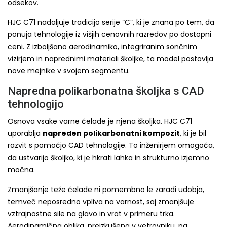
odsekov.
HJC C71 nadaljuje tradicijo serije “C”, ki je znana po tem, da
ponuja tehnologije iz višjih cenovnih razredov po dostopni
ceni. Z izboljšano aerodinamiko, integriranim sončnim
vizirjem in naprednimi materiali školjke, ta model postavlja
nove mejnike v svojem segmentu.
Napredna polikarbonatna školjka s CAD
tehnologijo
Osnova vsake varne čelade je njena školjka. HJC C71
uporablja
napreden polikarbonatni kompozit
, ki je bil
razvit s pomočjo CAD tehnologije. To inženirjem omogoča,
da ustvarijo školjko, ki je hkrati lahka in strukturno izjemno
močna.
Zmanjšanje teže čelade ni pomembno le zaradi udobja,
temveč neposredno vpliva na varnost, saj zmanjšuje
vztrajnostne sile na glavo in vrat v primeru trka.
Aerodinamična oblika, preizkušena v vetrovniku, pa