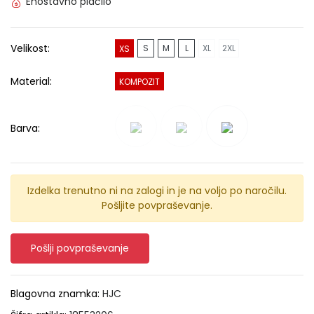
Enostavno plačilo
Velikost:
S
M
L
XL
2XL
XS
Material:
KOMPOZIT
Barva:
Izdelka trenutno ni na zalogi in je na voljo po naročilu.
Pošljite povpraševanje.
Pošlji povpraševanje
Blagovna znamka:
HJC