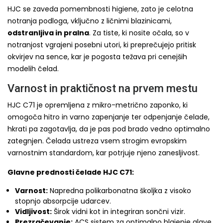
HJC se zaveda pomembnosti higiene, zato je celotna
notranja podloga, vključno z ličnimi blazinicami,
odstranljiva in pralna
. Za tiste, ki nosite očala, so v
notranjost vgrajeni posebni utori, ki preprečujejo pritisk
okvirjev na sence, kar je pogosta težava pri cenejših
modelih čelad.
Varnost in praktičnost na prvem mestu
HJC C71 je opremljena z mikro-metrično zaponko, ki
omogoča hitro in varno zapenjanje ter odpenjanje čelade,
hkrati pa zagotavlja, da je pas pod brado vedno optimalno
zategnjen. Čelada ustreza vsem strogim evropskim
varnostnim standardom, kar potrjuje njeno zanesljivost.
Glavne prednosti čelade HJC C71:
Varnost:
Napredna polikarbonatna školjka z visoko
stopnjo absorpcije udarcev.
Vidljivost:
Širok vidni kot in integriran sončni vizir.
Prezračevanje:
ACS sistem za optimalno hlajenje glave.