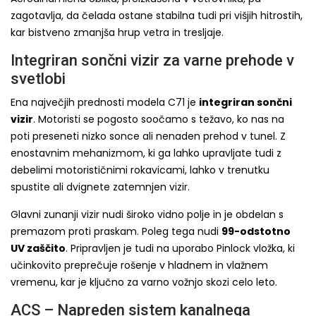
zagotavlja, da čelada ostane stabilna tudi pri višjih hitrostih,
kar bistveno zmanjša hrup vetra in tresljaje.
Integriran sončni vizir za varne prehode v
svetlobi
Ena največjih prednosti modela C71 je
integriran sončni
vizir
. Motoristi se pogosto soočamo s težavo, ko nas na
poti preseneti nizko sonce ali nenaden prehod v tunel. Z
enostavnim mehanizmom, ki ga lahko upravljate tudi z
debelimi motorističnimi rokavicami, lahko v trenutku
spustite ali dvignete zatemnjen vizir.
Glavni zunanji vizir nudi široko vidno polje in je obdelan s
premazom proti praskam. Poleg tega nudi
99-odstotno
UV zaščito
. Pripravljen je tudi na uporabo Pinlock vložka, ki
učinkovito preprečuje rošenje v hladnem in vlažnem
vremenu, kar je ključno za varno vožnjo skozi celo leto.
ACS – Napreden sistem kanalnega