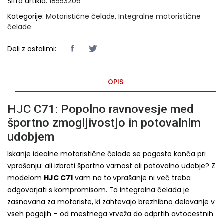
Šifra artikla:
18553206
Kategorije:
Motoristične čelade
,
Integralne motoristične
čelade
Deli z ostalimi:
OPIS
HJC C71: Popolno ravnovesje med
športno zmogljivostjo in potovalnim
udobjem
Iskanje idealne motoristične čelade se pogosto konča pri
vprašanju: ali izbrati športno varnost ali potovalno udobje? Z
modelom
HJC C71
vam na to vprašanje ni več treba
odgovarjati s kompromisom. Ta integralna čelada je
zasnovana za motoriste, ki zahtevajo brezhibno delovanje v
vseh pogojih – od mestnega vrveža do odprtih avtocestnih