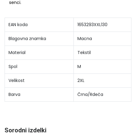
senci.
EAN koda
1653293XXL130
Blagovna znamka
Macna
Material
Tekstil
Spol
M
Velikost
2XL
Barva
Črna/Rdeča
Sorodni izdelki