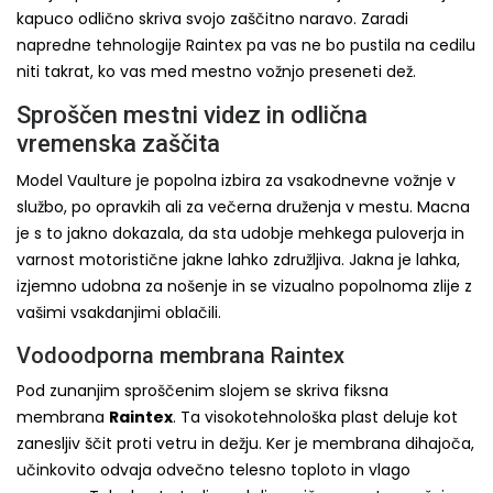
kapuco odlično skriva svojo zaščitno naravo. Zaradi
napredne tehnologije Raintex pa vas ne bo pustila na cedilu
niti takrat, ko vas med mestno vožnjo preseneti dež.
Sproščen mestni videz in odlična
vremenska zaščita
Model Vaulture je popolna izbira za vsakodnevne vožnje v
službo, po opravkih ali za večerna druženja v mestu. Macna
je s to jakno dokazala, da sta udobje mehkega puloverja in
varnost motoristične jakne lahko združljiva. Jakna je lahka,
izjemno udobna za nošenje in se vizualno popolnoma zlije z
vašimi vsakdanjimi oblačili.
Vodoodporna membrana Raintex
Pod zunanjim sproščenim slojem se skriva fiksna
membrana
Raintex
. Ta visokotehnološka plast deluje kot
zanesljiv ščit proti vetru in dežju. Ker je membrana dihajoča,
učinkovito odvaja odvečno telesno toploto in vlago