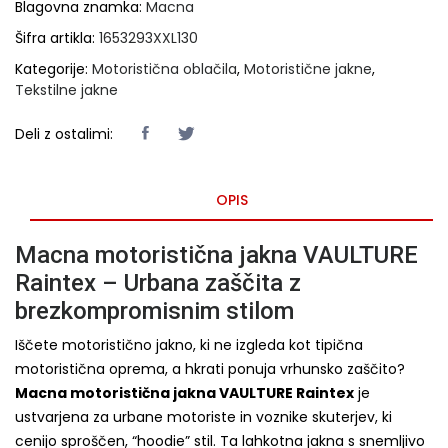
Blagovna znamka:
Macna
Šifra artikla:
1653293XXL130
Kategorije:
Motoristična oblačila
,
Motoristične jakne
,
Tekstilne jakne
Deli z ostalimi:
OPIS
Macna motoristična jakna VAULTURE
Raintex – Urbana zaščita z
brezkompromisnim stilom
Iščete motoristično jakno, ki ne izgleda kot tipična
motoristična oprema, a hkrati ponuja vrhunsko zaščito?
Macna motoristična jakna VAULTURE Raintex
je
ustvarjena za urbane motoriste in voznike skuterjev, ki
cenijo sproščen, “hoodie” stil. Ta lahkotna jakna s snemljivo