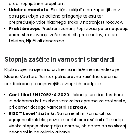
pred neprijetnim prepihom.
Udobne manšete:
Elastični zaključki na zapestjih in v
pasu poskrbijo za odlično prileganje telesu ter
preprečujejo vdor hladnega zraka v notranjost rokavov.
Praktični žepi:
Prostrani zunanji žepi z zadrgo omogočajo
varno shranjevanje vaših osebnih predmetov, kot so
telefon, ključi ali denarnica.
Stopnja zaščite in varnostni standardi
Kljub svojemu izjemno civilnemu in ležernemu videzu je
Macna Vaulture Raintex polnopravna zaščitna oprema,
certificirana po najnovejših evropskih predpisih:
Certifikat EN 17092-4:2020:
Jakna je uradno testirana
in odobrena kot osebna varovalna oprema za motoriste,
pri čemer dosega varnostni
razred A
.
RISC™ Level 1 ščitniki:
Na ramenih in komolcih so
vgrajeni ultralahki, prožni in certificirani ščitniki. Ti nudijo
visoko stopnjo absorpcije udarcev, ob enem pa so skoraj
neopazni in ne ovirajo gibanja.