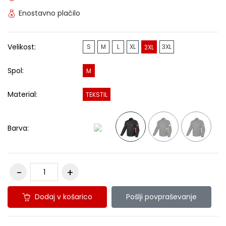
Enostavno plačilo
Velikost:
S
M
L
XL
3XL
2XL
Spol:
M
Material:
TEKSTIL
Barva:
Dodaj v košarico
Pošlji povpraševanje