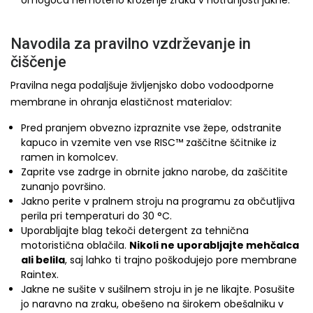
omogoča nemoteno kroženje zraka v notranjosti jakne.
Navodila za pravilno vzdrževanje in
čiščenje
Pravilna nega podaljšuje življenjsko dobo vodoodporne
membrane in ohranja elastičnost materialov:
Pred pranjem obvezno izpraznite vse žepe, odstranite
kapuco in vzemite ven vse RISC™ zaščitne ščitnike iz
ramen in komolcev.
Zaprite vse zadrge in obrnite jakno narobe, da zaščitite
zunanjo površino.
Jakno perite v pralnem stroju na programu za občutljiva
perila pri temperaturi do 30 °C.
Uporabljajte blag tekoči detergent za tehnična
motoristična oblačila.
Nikoli ne uporabljajte mehčalca
ali belila
, saj lahko ti trajno poškodujejo pore membrane
Raintex.
Jakne ne sušite v sušilnem stroju in je ne likajte. Posušite
jo naravno na zraku, obešeno na širokem obešalniku v