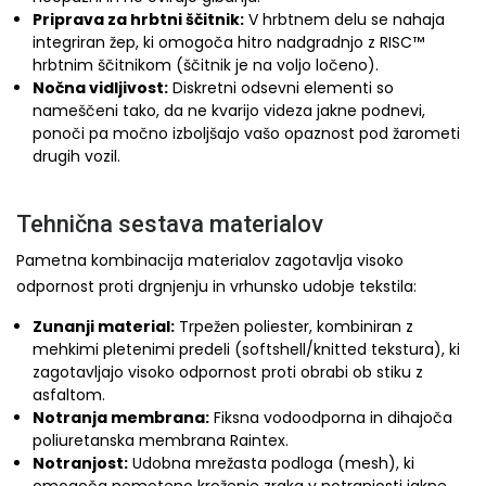
Priprava za hrbtni ščitnik:
V hrbtnem delu se nahaja
integriran žep, ki omogoča hitro nadgradnjo z RISC™
hrbtnim ščitnikom (ščitnik je na voljo ločeno).
Nočna vidljivost:
Diskretni odsevni elementi so
nameščeni tako, da ne kvarijo videza jakne podnevi,
ponoči pa močno izboljšajo vašo opaznost pod žarometi
drugih vozil.
Tehnična sestava materialov
Pametna kombinacija materialov zagotavlja visoko
odpornost proti drgnjenju in vrhunsko udobje tekstila:
Zunanji material:
Trpežen poliester, kombiniran z
mehkimi pletenimi predeli (softshell/knitted tekstura), ki
zagotavljajo visoko odpornost proti obrabi ob stiku z
asfaltom.
Notranja membrana:
Fiksna vodoodporna in dihajoča
poliuretanska membrana Raintex.
Notranjost:
Udobna mrežasta podloga (mesh), ki