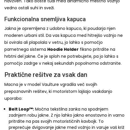
navzven. Tako boste tudi med dinamično mestno vožnjo
vedno ostali suhi in sveži.
Funkcionalna snemljiva kapuca
Jakna je opremljena z udobno kapuco, ki poudarja njen
moderen urbani stil. Da vas kapuca med hitrejšo vožnjo ne
bi ovirala ali plapolala v vetru, jo lahko s pomočjo
pametnega sistema
Hoodie Holder
fiksno pritrdite na
hrbtni del jakne. Če je sploh ne potrebujete, pa jo lahko s
pomočjo zadrge v nekaj sekundah popolnoma odstranite.
Praktične rešitve za vsak dan
Macna je v model Vaulture vgradila več svojih
prepoznavnih rešitev, ki motoristom lajšajo vsakdanjo
uporabo:
Belt Loop™:
Močna tekstilna zanka na spodnjem
zadnjem robu jakne. Z njo lahko jakno enostavno in varno
pritrdite na pas svojih motorističnih kavbojk. To
preprečuje dvigovanje jakne med vožnjo in varuje vaš križ